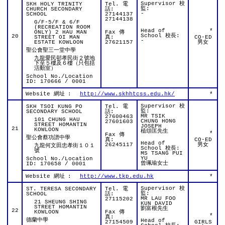
Supervisor 校
SKH HOLY TRINITY
Tel. 電
監:
CHURCH SECONDARY
話:
-
SCHOOL
27144137
27144138
G/F-5/F & 6/F
(RECREATION ROOM
Head of
*
ONLY) 2 HAU MAN
Fax 傳
School 校長:
20
STREET OI MAN
真:
CO-ED
-
ESTATE KOWLOON
27621157
男女
聖公會聖三一堂中學
九龍愛民邨孝民街２號地
下至５樓及６樓（只包括
活動室）
School No./Location
ID: 170666 / 0001
Website 網址
:
http://www.skhhtcss.edu.hk/
*
Supervisor 校
SKH TSOI KUNG PO
Tel. 電
監:
SECONDARY SCHOOL
話:
MR TSIK
27600463
101 CHUNG HAU
CHUNG HONG
27601603
STREET HOMANTIN
JOSEPH
21
KOWLOON
植頌匡先生
*
Fax 傳
聖公會蔡功譜中學
真:
CO-ED
Head of
26245117
男女
九龍何文田忠孝街１０１
School 校長:
號
MS TSANG PUI
YU
School No./Location
曾珮瑜女士
ID: 170658 / 0001
Website 網址
:
http://www.tkp.edu.hk
*
Supervisor 校
ST. TERESA SECONDARY
Tel. 電
監:
SCHOOL
話:
MR LAU FOO
27115202
21 SHEUNG SHING
KUN DAVID
STREET HOMANTIN
劉富根先生
22
KOWLOON
Fax 傳
*
真:
德蘭中學
Head of
27154509
GIRLS