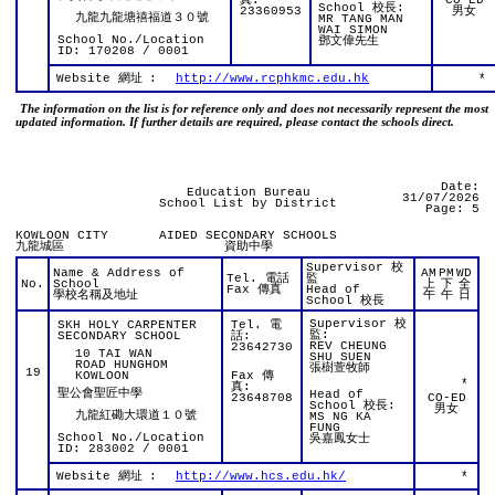
真:
CO-ED
School 校長:
23360953
男女
九龍九龍塘禧福道３０號
MR TANG MAN
WAI SIMON
School No./Location
鄧文偉先生
ID: 170208 / 0001
Website 網址
:
http://www.rcphkmc.edu.hk
*
The information on the list is for reference only and does not necessarily represent the most
updated information. If further details are required, please contact the schools direct.
Date:
Education Bureau
31/07/2026
School List by District
Page: 5
KOWLOON CITY
AIDED SECONDARY SCHOOLS
九龍城區
資助中學
Supervisor 校
Name & Address of
AM
PM
WD
Tel. 電話
監
No.
School
上
下
全
Fax 傳真
Head of
學校名稱及地址
午
午
日
School 校長
Supervisor 校
SKH HOLY CARPENTER
Tel. 電
監:
SECONDARY SCHOOL
話:
REV CHEUNG
23642730
10 TAI WAN
SHU SUEN
ROAD HUNGHOM
張樹萱牧師
19
KOWLOON
Fax 傳
*
真:
聖公會聖匠中學
Head of
23648708
CO-ED
School 校長:
男女
九龍紅磡大環道１０號
MS NG KA
FUNG
School No./Location
吳嘉鳳女士
ID: 283002 / 0001
Website 網址
:
http://www.hcs.edu.hk/
*