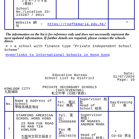
２０４—２０９室
（夜校）
School
No./Location ID:
215287 / 0011
Website 網
*
:
https://rsefhkmaria.edu.hk/
址
The information on the list is for reference only and does not necessarily represent the
most updated information. If further details are required, please contact the schools
direct.
# = a school with finance type "Private Independent School
Scheme"
Hyperlinks to International Schools in Hong Kong
Date:
Education Bureau
31/07/2026
School List by District
Page: 10
PRIVATE SECONDARY SCHOOLS
KOWLOON CITY
(DAY/EVENING)
九龍城區
私立中學（日校/夜校）
Supervisor 校
Name & Address of
Tel. 電話
監
Day
Evening
No.
School
Fax 傳真
Head of
日
夜
學校名稱及地址
School 校長
Supervisor
STAMFORD AMERICAN
Tel. 電
校監:
SCHOOL HONG KONG
話:
MR NOAKES
25008688
25 MAN FUK ROAD
ANDREW MARK
HO MAN TIN
7
KOWLOON
Fax 傳
*
真:
Head of
34674570
CO-ED 男女
九龍何文田文福道２
School 校長: