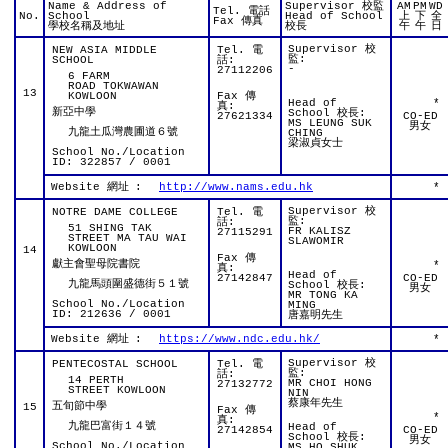
Name & Address of
Supervisor 校監
AM
PM
WD
Tel. 電話
No.
School
Head of School
上
下
全
Fax 傳真
學校名稱及地址
校長
午
午
日
Supervisor 校
NEW ASIA MIDDLE
Tel. 電
監:
SCHOOL
話:
-
27112206
6 FARM
ROAD TOKWAWAN
13
KOWLOON
Fax 傳
Head of
*
真:
新亞中學
School 校長:
27621334
CO-ED
MS LEUNG SUK
男女
九龍土瓜灣農圃道６號
CHING
梁淑貞女士
School No./Location
ID: 322857 / 0001
Website 網址
:
http://www.nams.edu.hk
*
Supervisor 校
NOTRE DAME COLLEGE
Tel. 電
監:
話:
51 SHING TAK
FR KALISZ
27115291
STREET MA TAU WAI
SLAWOMIR
KOWLOON
14
Fax 傳
獻主會聖母院書院
*
真:
Head of
27142847
CO-ED
九龍馬頭圍盛德街５１號
School 校長:
男女
MR TONG KA
School No./Location
MING
ID: 212636 / 0001
唐嘉明先生
Website 網址
:
https://www.ndc.edu.hk/
*
Supervisor 校
PENTECOSTAL SCHOOL
Tel. 電
監:
話:
14 PERTH
MR CHOI HONG
27132772
STREET KOWLOON
NIN
蔡康年先生
五旬節中學
15
Fax 傳
*
真:
九龍巴富街１４號
Head of
27142854
CO-ED
School 校長:
男女
School No./Location
MS HO SHUK