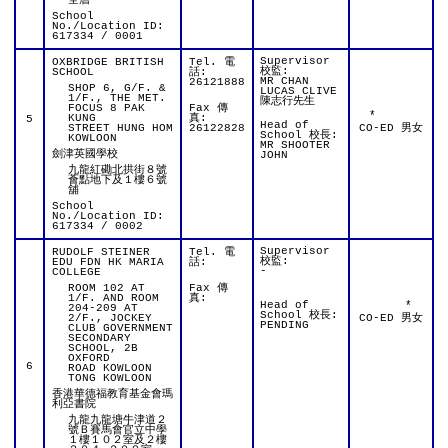
全層
School
No./Location ID:
617334 / 0001
Supervisor
OXBRIDGE BRITISH
Tel. 電
校監:
SCHOOL
話:
MR CHAN
26121888
SHOP 6, G/F. &
LUCAS CLIVE
1/F., THE MET.
陳志行先生
FOCUS 8 PAK
Fax 傳
*
KUNG
真:
5
Head of
STREET HUNG HOM
26122828
CO-ED 男女
School 校長:
KOWLOON
MR SHOOTER
劍津英國學校
JOHN
九龍紅磡北拱街８號
薈點地下及１樓６號
舖
School
No./Location ID:
617334 / 0002
Supervisor
RUDOLF STEINER
Tel. 電
校監:
EDU FDN HK MARIA
話:
-
COLLEGE
ROOM 102 AT
Fax 傳
1/F. AND ROOM
真:
Head of
*
204-209 AT
School 校長:
2/F., JOCKEY
CO-ED 男女
PENDING
CLUB GOVERNMENT
SECONDARY
SCHOOL, 2B
OXFORD
6
ROAD KOWLOON
TONG KOWLOON
香港華德福教育基金會瑪
利亞書院
九龍九龍塘牛津道２
號Ｂ賽馬會官立中學
１樓１０２室及２樓