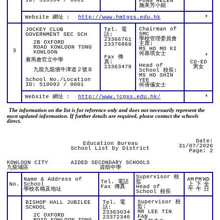
ID: 510394 / 0001
FONG HELEN
施美芳小姐
Website 網址
:
http://www.hmtgss.edu.hk
*
Chairman of
JOCKEY CLUB
Tel. 電
SMC
GOVERNMENT SEC SCH
話:
學校管理委員會
23366761
2B OXFORD
主席:
23376868
ROAD KOWLOON TONG
MS HO MO KI
3
KOWLOON
何慕琪女士
*
Fax 傳
賽馬會官立中學
真:
CO-ED
Head of
23363479
男女
九龍九龍塘牛津道２號Ｂ
School 校長:
MS HO SHIN
School No./Location
YEE
ID: 510092 / 0001
何倩儀女士
Website 網址
:
http://www.jcgss.edu.hk/
*
The information on the list is for reference only and does not necessarily represent the
most updated information. If further details are required, please contact the schools
direct.
Date:
Education Bureau
31/07/2026
School List by District
Page: 2
KOWLOON CITY
AIDED SECONDARY SCHOOLS
九龍城區
資助中學
Supervisor 校
Name & Address of
AM
PM
WD
Tel. 電話
監
No.
School
上
下
全
Fax 傳真
Head of
學校名稱及地址
午
午
日
School 校長
Supervisor 校
BISHOP HALL JUBILEE
Tel. 電
監:
SCHOOL
話:
MR LEE TIN
23363034
2C OXFORD
FAN
23372340