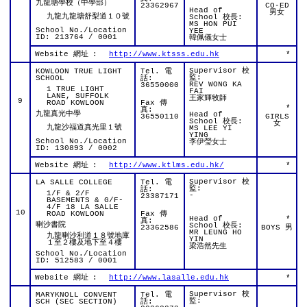
九龍塘學校（中學部）
23362967
CO-ED
Head of
男女
九龍九龍塘舒梨道１０號
School 校長:
MS HON PUI
School No./Location
YEE
ID: 213764 / 0001
韓佩儀女士
Website 網址
:
http://www.ktsss.edu.hk
*
Supervisor 校
KOWLOON TRUE LIGHT
Tel. 電
監:
SCHOOL
話:
REV WONG KA
36550000
1 TRUE LIGHT
FAI
LANE, SUFFOLK
王家輝牧師
9
ROAD KOWLOON
Fax 傳
*
真:
九龍真光中學
Head of
36550110
GIRLS
School 校長:
女
九龍沙福道真光里１號
MS LEE YI
YING
School No./Location
李伊瑩女士
ID: 130893 / 0002
Website 網址
:
http://www.ktlms.edu.hk/
*
Supervisor 校
LA SALLE COLLEGE
Tel. 電
監:
話:
1/F & 2/F
-
23387171
BASEMENTS & G/F-
4/F 18 LA SALLE
10
ROAD KOWLOON
Fax 傳
Head of
*
真:
喇沙書院
School 校長:
23362586
BOYS 男
MR LEUNG HO
九龍喇沙利道１８號地庫
YIN
１至２樓及地下至４樓
梁浩然先生
School No./Location
ID: 512583 / 0001
Website 網址
:
http://www.lasalle.edu.hk
*
Supervisor 校
MARYKNOLL CONVENT
Tel. 電
監:
SCH (SEC SECTION)
話: