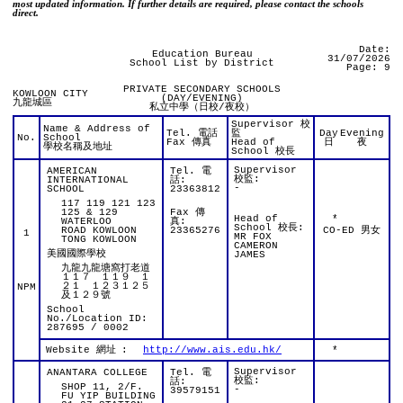
most updated information. If further details are required, please contact the schools
direct.
Date:
Education Bureau
31/07/2026
School List by District
Page: 9
PRIVATE SECONDARY SCHOOLS
KOWLOON CITY
(DAY/EVENING)
九龍城區
私立中學（日校/夜校）
Supervisor 校
Name & Address of
Tel. 電話
監
Day
Evening
No.
School
Fax 傳真
Head of
日
夜
學校名稱及地址
School 校長
Supervisor
AMERICAN
Tel. 電
校監:
INTERNATIONAL
話:
-
SCHOOL
23363812
117 119 121 123
125 & 129
Fax 傳
Head of
*
WATERLOO
真:
School 校長:
ROAD KOWLOON
23365276
CO-ED 男女
1
MR FOX
TONG KOWLOON
CAMERON
美國國際學校
JAMES
九龍九龍塘窩打老道
１１７ １１９ １
２１ １２３１２５
NPM
及１２９號
School
No./Location ID:
287695 / 0002
Website 網址
:
http://www.ais.edu.hk/
*
Supervisor
ANANTARA COLLEGE
Tel. 電
校監:
話:
SHOP 11, 2/F.
-
39579151
FU YIP BUILDING