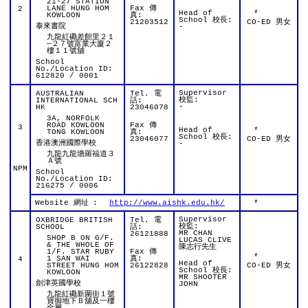
21-27 STATION
LANE HUNG HOM
Fax 傳
2
Head of
*
KOWLOON
真:
School 校長:
21203512
CO-ED 男女
泰來書院
-
九龍紅磡差館里２１
—２７號富業大廈２
樓１１號舖
School
No./Location ID:
612820 / 0001
Supervisor
AUSTRALIAN
Tel. 電
校監:
INTERNATIONAL SCH
話:
-
HK
23046078
3A, NORFOLK
ROAD KOWLOON
Fax 傳
3
Head of
*
TONG KOWLOON
真:
School 校長:
23046077
CO-ED 男女
香港澳洲國際學校
-
九龍九龍塘羅福道３
Ａ號
NPM
School
No./Location ID:
216275 / 0006
Website 網址
:
http://www.aishk.edu.hk/
*
Supervisor
OXBRIDGE BRITISH
Tel. 電
校監:
SCHOOL
話:
MR CHAN
26121888
SHOP B ON G/F.
LUCAS CLIVE
& THE WHOLE OF
陳志行先生
1/F. STAR RUBY
Fax 傳
*
1 SAN WAI
真:
4
Head of
STREET HUNG HOM
26122828
CO-ED 男女
School 校長:
KOWLOON
MR SHOOTER
劍津英國學校
JOHN
九龍紅磡新圍街１號
寶御地下Ｂ舖及一樓