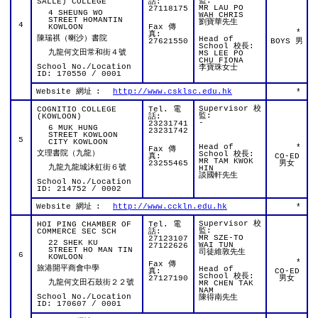
監:
SALLE) COLLEGE
話:
MR LAU PO
27118175
4 SHEUNG WO
WAH CHRIS
STREET HOMANTIN
劉寶華先生
4
KOWLOON
Fax 傳
*
真:
陳瑞祺（喇沙）書院
Head of
27621550
BOYS 男
School 校長:
九龍何文田常和街４號
MS LEE PO
CHU FIONA
School No./Location
李寶珠女士
ID: 170550 / 0001
Website 網址
:
http://www.csklsc.edu.hk
*
Supervisor 校
COGNITIO COLLEGE
Tel. 電
監:
(KOWLOON)
話:
-
23231741
6 MUK HUNG
23231742
STREET KOWLOON
5
CITY KOWLOON
Head of
*
Fax 傳
文理書院（九龍）
School 校長:
真:
CO-ED
MR TAM KWOK
23255465
男女
九龍九龍城沐虹街６號
HIN
談國軒先生
School No./Location
ID: 214752 / 0002
Website 網址
:
http://www.cckln.edu.hk
*
Supervisor 校
HOI PING CHAMBER OF
Tel. 電
監:
COMMERCE SEC SCH
話:
MR SZE-TO
27123107
22 SHEK KU
WAI TUN
27122626
STREET HO MAN TIN
司徒維敦先生
6
KOWLOON
*
Fax 傳
旅港開平商會中學
Head of
真:
CO-ED
School 校長:
27127190
男女
九龍何文田石鼓街２２號
MR CHEN TAK
NAM
School No./Location
陳得南先生
ID: 170607 / 0001