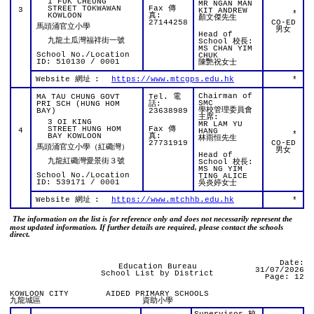
1 FUK CHEUNG
MR NGAN MAN
STREET TOKWAWAN
Fax 傳
3
KIT ANDREW
*
KOWLOON
真:
顏文傑先生
27144258
CO-ED
馬頭涌官立小學
男女
Head of
九龍土瓜灣福祥街一號
School 校長:
MS CHAN YIM
School No./Location
CHUK
ID: 510130 / 0001
陳艷祝女士
Website 網址
:
https://www.mtcgps.edu.hk
*
Chairman of
MA TAU CHUNG GOVT
Tel. 電
SMC
PRI SCH (HUNG HOM
話:
學校管理委員會
BAY)
23638989
主席:
3 OI KING
MR LAM YU
STREET HUNG HOM
Fax 傳
4
HANG
*
BAY KOWLOON
真:
林雨恒先生
27731919
CO-ED
馬頭涌官立小學（紅磡灣）
男女
Head of
九龍紅磡灣愛景街３號
School 校長:
MS NG YIM
School No./Location
TING ALICE
ID: 539171 / 0001
吳炎婷女士
Website 網址
:
https://www.mtchhb.edu.hk
*
The information on the list is for reference only and does not necessarily represent the
most updated information. If further details are required, please contact the schools
direct.
Date:
Education Bureau
31/07/2026
School List by District
Page: 12
KOWLOON CITY
AIDED PRIMARY SCHOOLS
九龍城區
資助小學