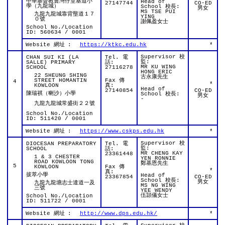
中華基督教會灣仔堂基道小
Head of
27147744
CO-ED
學（九龍城）
School 校長:
男女
MS TSE PUI
九龍九龍城靠背壟道１７
YING
０號
謝佩盈女士
School No./Location
ID: 560634 / 0001
Website 網址
:
https://ktkc.edu.hk
*
Supervisor 校
CHAN SUI KI (LA
Tel. 電
監:
SALLE) PRIMARY
話:
MR KU WING
SCHOOL
27116278
HONG ERIC
22 SHEUNG SHING
古永康先生
STREET HOMANTIN
Fax 傳
4
*
KOWLOON
真:
Head of
27140854
CO-ED
陳瑞祺（喇沙）小學
School 校長:
男女
-
九龍九龍城常盛街２２號
School No./Location
ID: 511420 / 0001
Website 網址
:
https://www.cskps.edu.hk
*
Supervisor 校
DIOCESAN PREPARATORY
Tel. 電
監:
SCHOOL
話:
MR CHENG KAY
23361448
1 & 3 CHESTER
YEN RONNIE
ROAD KOWLOON TONG
鄭基恩先生
5
KOWLOON
Fax 傳
*
真:
拔萃小學
Head of
23367854
CO-ED
School 校長:
男女
九龍九龍塘志士達道一及
MS NG WING
三號
YEE WENDY
伍頴儀女士
School No./Location
ID: 511722 / 0001
Website 網址
:
http://www.dps.edu.hk/
*