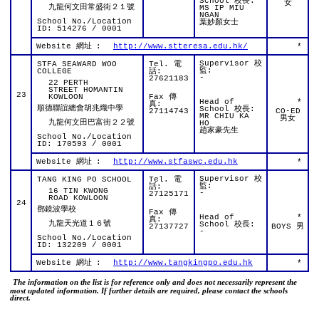
School 校長:
女
九龍何文田常盛街２１號
MS IP MIU
NGAN
School No./Location
葉妙顏女士
ID: 514276 / 0001
Website 網址
:
http://www.stteresa.edu.hk/
*
Supervisor 校
STFA SEAWARD WOO
Tel. 電
監:
COLLEGE
話:
-
27621183
22 PERTH
STREET HOMANTIN
23
KOWLOON
Fax 傳
Head of
*
真:
順德聯誼總會胡兆熾中學
School 校長:
27114743
CO-ED
MR CHIU KA
男女
九龍何文田巴富街２２號
HO
趙家豪先生
School No./Location
ID: 170593 / 0001
Website 網址
:
http://www.stfaswc.edu.hk
*
Supervisor 校
TANG KING PO SCHOOL
Tel. 電
監:
話:
16 TIN KWONG
-
27125171
ROAD KOWLOON
24
鄧鏡波學校
Fax 傳
Head of
*
真:
九龍天光道１６號
School 校長:
27137727
BOYS 男
-
School No./Location
ID: 132209 / 0001
Website 網址
:
http://www.tangkingpo.edu.hk
*
The information on the list is for reference only and does not necessarily represent the
most updated information. If further details are required, please contact the schools
direct.