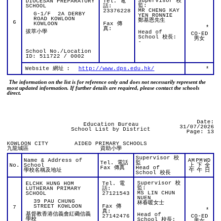
Supervisor 校
DIOCESAN PREPARATORY
Tel. 電
監:
SCHOOL
話:
MR CHENG KAY
23376228
G-1/F 2A DERBY
YEN RONNIE
ROAD KOWLOON
鄭基恩先生
6
KOWLOON
Fax 傳
*
真:
拔萃小學
Head of
CO-ED
School 校長:
男女
-
School No./Location
ID: 511722 / 0002
Website 網址
:
http://www.dps.edu.hk/
*
The information on the list is for reference only and does not necessarily represent the
most updated information. If further details are required, please contact the schools
direct.
Date:
Education Bureau
31/07/2026
School List by District
Page: 13
KOWLOON CITY
AIDED PRIMARY SCHOOLS
九龍城區
資助小學
Supervisor 校
Name & Address of
AM
PM
WD
Tel. 電話
監
No.
School
上
下
全
Fax 傳真
Head of
學校名稱及地址
午
午
日
School 校長
Supervisor 校
ELCHK HUNG HOM
Tel. 電
監:
LUTHERAN PRIMARY
話:
MS LIN CHUN
SCHOOL
27121543
NUEN
39 PAU CHUNG
林春暖女士
STREET KOWLOON
Fax 傳
7
*
真:
基督教香港信義會紅磡信義
Head of
27142476
CO-ED
學校
School 校長: