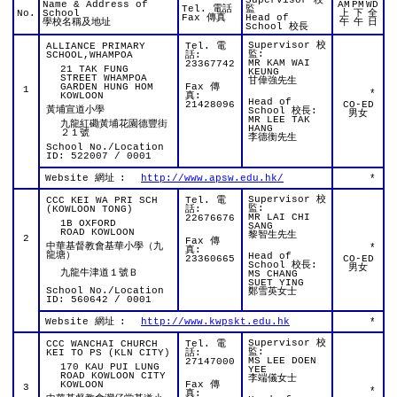
Supervisor 校
Name & Address of
AM
PM
WD
Tel. 電話
監
No.
School
上
下
全
Fax 傳真
Head of
學校名稱及地址
午
午
日
School 校長
Supervisor 校
ALLIANCE PRIMARY
Tel. 電
監:
SCHOOL,WHAMPOA
話:
MR KAM WAI
23367742
21 TAK FUNG
KEUNG
STREET WHAMPOA
甘偉強先生
GARDEN HUNG HOM
Fax 傳
1
*
KOWLOON
真:
Head of
21428096
CO-ED
黃埔宣道小學
School 校長:
男女
MR LEE TAK
九龍紅磡黃埔花園德豐街
HANG
２１號
李德衡先生
School No./Location
ID: 522007 / 0001
Website 網址
:
http://www.apsw.edu.hk/
*
Supervisor 校
CCC KEI WA PRI SCH
Tel. 電
監:
(KOWLOON TONG)
話:
MR LAI CHI
22676676
1B OXFORD
SANG
ROAD KOWLOON
黎智生先生
2
Fax 傳
中華基督教會基華小學（九
*
真:
龍塘）
Head of
23360665
CO-ED
School 校長:
男女
九龍牛津道１號Ｂ
MS CHANG
SUET YING
School No./Location
鄭雪英女士
ID: 560642 / 0001
Website 網址
:
http://www.kwpskt.edu.hk
*
Supervisor 校
CCC WANCHAI CHURCH
Tel. 電
監:
KEI TO PS (KLN CITY)
話:
MS LEE DOEN
27147000
170 KAU PUI LUNG
YEE
ROAD KOWLOON CITY
李端儀女士
KOWLOON
Fax 傳
3
*
真: