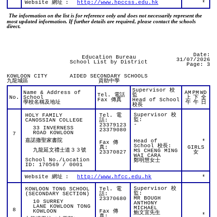
Website 網址
:
http://www.hpccss.edu.hk
*
The information on the list is for reference only and does not necessarily represent the
most updated information. If further details are required, please contact the schools
direct.
Date:
Education Bureau
31/07/2026
School List by District
Page: 3
KOWLOON CITY
AIDED SECONDARY SCHOOLS
九龍城區
資助中學
Supervisor 校
Name & Address of
AM
PM
WD
Tel. 電話
監
No.
School
上
下
全
Fax 傳真
Head of School
學校名稱及地址
午
午
日
校長
Supervisor 校
HOLY FAMILY
Tel. 電
監:
CANOSSIAN COLLEGE
話:
-
23379123
33 INVERNESS
23379080
ROAD KOWLOON
7
嘉諾撒聖家書院
Head of
*
Fax 傳
School 校長:
真:
GIRLS
九龍延文禮士道３３號
MS CHENG MING
23370827
女
WAI CARA
School No./Location
鄭明慧女士
ID: 170569 / 0001
Website 網址
:
http://www.hfcc.edu.hk
*
Supervisor 校
KOWLOON TONG SCHOOL
Tel. 電
監:
(SECONDARY SECTION)
話:
MR BOUGH
23370680
10 SURREY
ANTHONY
LANE KOWLOON TONG
MICHAEL
8
KOWLOON
Fax 傳
鮑文宜先生
*
真: