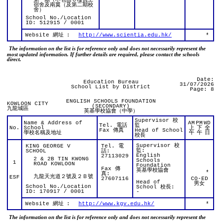
第一期（不包括６樓員工
宿舍及南翼（及第二期校
舍）
School No./Location
ID: 512915 / 0001
Website 網址
:
http://www.scientia.edu.hk/
*
The information on the list is for reference only and does not necessarily represent the
most updated information. If further details are required, please contact the schools
direct.
Date:
Education Bureau
31/07/2026
School List by District
Page: 8
ENGLISH SCHOOLS FOUNDATION
KOWLOON CITY
(SECONDARY)
九龍城區
英基學校協會（中學）
Supervisor 校
Name & Address of
AM
PM
WD
Tel. 電話
監
No.
School
上
下
全
Fax 傳真
Head of School
學校名稱及地址
午
午
日
校長
Supervisor 校
KING GEORGE V
Tel. 電
監:
SCHOOL
話:
English
27113029
2 & 2B TIN KWONG
Schools
1
ROAD KOWLOON
Foundation
Fax 傳
英基學校協會
*
真:
九龍天光道２號及２Ｂ號
ESF
27607116
CO-ED
Head of
男女
School No./Location
School 校長:
ID: 170917 / 0001
-
Website 網址
:
http://www.kgv.edu.hk/
*
The information on the list is for reference only and does not necessarily represent the