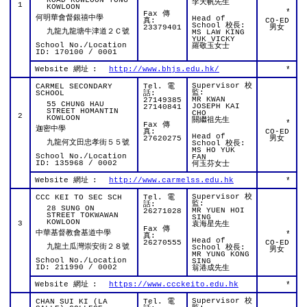
ROAD KOWLOON TONG
李天帆先生
1
KOWLOON
*
Fax 傳
何明華會督銀禧中學
Head of
真:
CO-ED
School 校長:
23379401
男女
九龍九龍塘牛津道２Ｃ號
MS LAW KING
YUK VICKY
School No./Location
羅敬玉女士
ID: 170100 / 0001
Website 網址
:
http://www.bhjs.edu.hk/
*
Supervisor 校
CARMEL SECONDARY
Tel. 電
監:
SCHOOL
話:
MR KWAN
27149385
55 CHUNG HAU
JOSEPH KAI
27140841
STREET HOMANTIN
CHO
2
KOWLOON
關繼祖先生
*
Fax 傳
迦密中學
真:
CO-ED
Head of
27620275
男女
九龍何文田忠孝街５５號
School 校長:
MS HO YUK
School No./Location
FAN
ID: 135968 / 0002
何玉芬女士
Website 網址
:
http://www.carmelss.edu.hk
*
Supervisor 校
CCC KEI TO SEC SCH
Tel. 電
監:
話:
28 SUNG ON
MR YUEN HOI
26271028
STREET TOKWAWAN
SING
KOWLOON
3
袁海星先生
Fax 傳
中華基督教會基道中學
*
真:
Head of
26270555
CO-ED
九龍土瓜灣崇安街２８號
School 校長:
男女
MR YUNG KONG
School No./Location
SING
ID: 211990 / 0002
翁港成先生
Website 網址
:
https://www.ccckeito.edu.hk
*
Supervisor 校
CHAN SUI KI (LA
Tel. 電