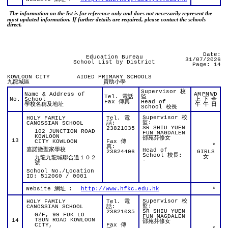
The information on the list is for reference only and does not necessarily represent the
most updated information. If further details are required, please contact the schools
direct.
Date:
Education Bureau
31/07/2026
School List by District
Page: 14
KOWLOON CITY
AIDED PRIMARY SCHOOLS
九龍城區
資助小學
Supervisor 校
Name & Address of
AM
PM
WD
Tel. 電話
監
No.
School
上
下
全
Fax 傳真
Head of
學校名稱及地址
午
午
日
School 校長
Supervisor 校
HOLY FAMILY
Tel. 電
監:
CANOSSIAN SCHOOL
話:
SR SHIU YUEN
23821035
102 JUNCTION ROAD
FUN MAGDALEN
KOWLOON
邵苑芬修女
13
CITY KOWLOON
Fax 傳
*
真:
嘉諾撒聖家學校
Head of
23824406
GIRLS
School 校長:
女
九龍九龍城聯合道１０２
-
號
School No./Location
ID: 512060 / 0001
Website 網址
:
http://www.hfkc.edu.hk
*
Supervisor 校
HOLY FAMILY
Tel. 電
監:
CANOSSIAN SCHOOL
話:
SR SHIU YUEN
23821035
G/F, 99 FUK LO
FUN MAGDALEN
TSUN ROAD KOWLOON
14
邵苑芬修女
CITY,
Fax 傳