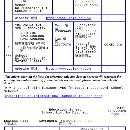
５號
MR NOAKES
ANDREW MARK
School
No./Location ID:
605638 / 0001
Website 網址
:
http://www.sais.edu.hk
*
Supervisor
YEW CHUNG INTL
Tel. 電
校監:
SCH - SECONDARY
話:
MS CHAN PO
23363443
3 TO FUK
KING BETTY
ROAD KOWLOON
陳保琼女士
8
TONG KOWLOON
Fax 傳
*
真:
耀中國際學校（中學）
Head of
23375370
CO-ED 男女
School 校長:
#
九龍九龍塘多福道３
DR CHAN PO
號
KING BETTY
陳保琼博士
NPM
School
No./Location ID:
567450 / 0001
Website 網址
:
http://www.ycis-hk.com
*
The information on the list is for reference only and does not necessarily represent the
most updated information. If further details are required, please contact the schools
direct.
# = a school with finance type "Private Independent School
Scheme"
Hyperlinks to International Schools in Hong Kong
Date:
Education Bureau
31/07/2026
School List by District
Page: 11
KOWLOON CITY
GOVERNMENT PRIMARY SCHOOLS
九龍城區
官立小學
Chairman of