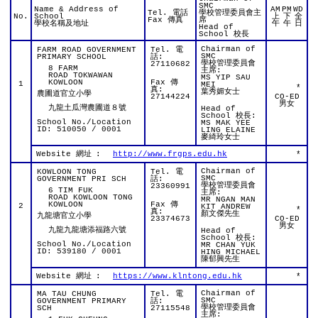
SMC
Name & Address of
AM
PM
WD
Tel. 電話
學校管理委員會主
No.
School
上
下
全
Fax 傳真
席
學校名稱及地址
午
午
日
Head of
School 校長
Chairman of
FARM ROAD GOVERNMENT
Tel. 電
SMC
PRIMARY SCHOOL
話:
學校管理委員會
27110682
8 FARM
主席:
ROAD TOKWAWAN
MS YIP SAU
KOWLOON
Fax 傳
1
MEI
*
真:
葉秀媚女士
農圃道官立小學
27144224
CO-ED
男女
九龍土瓜灣農圃道８號
Head of
School 校長:
School No./Location
MS MAK YEE
ID: 510050 / 0001
LING ELAINE
麥綺玲女士
Website 網址
:
http://www.frgps.edu.hk
*
Chairman of
KOWLOON TONG
Tel. 電
SMC
GOVERNMENT PRI SCH
話:
學校管理委員會
23360991
6 TIM FUK
主席:
ROAD KOWLOON TONG
MR NGAN MAN
KOWLOON
Fax 傳
2
KIT ANDREW
*
真:
顏文傑先生
九龍塘官立小學
23374673
CO-ED
男女
九龍九龍塘添福路六號
Head of
School 校長:
School No./Location
MR CHAN YUK
ID: 539180 / 0001
HING MICHAEL
陳郁興先生
Website 網址
:
https://www.klntong.edu.hk
*
Chairman of
MA TAU CHUNG
Tel. 電
SMC
GOVERNMENT PRIMARY
話:
學校管理委員會
SCH
27115548
主席: