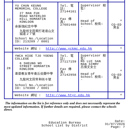
Supervisor 校
YU CHUN KEUNG
Tel. 電
監:
MEMORIAL COLLEGE
話:
-
27144161
27 MAN FUK
ROAD WATERLOO
HILL HOMANTIN
Fax 傳
27
Head of
*
KOWLOON
真:
School 校長:
27601488
CO-ED
余振強紀念中學
-
男女
九龍何文田窩打老道山文
福道２７號
School No./Location
ID: 213209 / 0001
Website 網址
:
http://www.yckmc.edu.hk
*
Supervisor 校
YWCA HIOE TJO YOENG
Tel. 電
監:
COLLEGE
話:
MS LUI SAN
27117159
6 SHEUNG WO
MAN SIMMY
STREET HOMANTIN
呂倩文女士
28
KOWLOON
Fax 傳
*
真:
基督教女青年會丘佐榮中學
Head of
27142958
CO-ED
School 校長:
男女
九龍何文田常和街６號
-
School No./Location
ID: 170380 / 0001
Website 網址
:
http://www.htyc.edu.hk
*
The information on the list is for reference only and does not necessarily represent the
most updated information. If further details are required, please contact the schools
direct.
Date:
Education Bureau
31/07/2026
School List by District
Page: 7