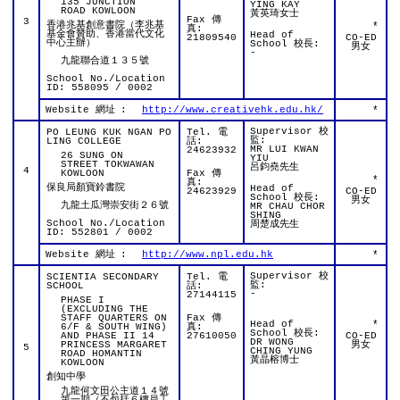
135 JUNCTION
YING KAY
ROAD KOWLOON
黃英琦女士
Fax 傳
3
香港兆基創意書院（李兆基
*
真:
基金會贊助、香港當代文化
Head of
21809540
CO-ED
中心主辦）
School 校長:
男女
-
九龍聯合道１３５號
School No./Location
ID: 558095 / 0002
Website 網址
:
http://www.creativehk.edu.hk/
*
Supervisor 校
PO LEUNG KUK NGAN PO
Tel. 電
監:
LING COLLEGE
話:
MR LUI KWAN
24623932
26 SUNG ON
YIU
STREET TOKWAWAN
呂鈞堯先生
4
KOWLOON
Fax 傳
*
真:
保良局顏寶鈴書院
Head of
24623929
CO-ED
School 校長:
男女
九龍土瓜灣崇安街２６號
MR CHAU CHOR
SHING
School No./Location
周楚成先生
ID: 552801 / 0002
Website 網址
:
http://www.npl.edu.hk
*
Supervisor 校
SCIENTIA SECONDARY
Tel. 電
監:
SCHOOL
話:
-
27144115
PHASE I
(EXCLUDING THE
STAFF QUARTERS ON
Fax 傳
Head of
*
6/F & SOUTH WING)
真:
School 校長:
AND PHASE II 14
27610050
CO-ED
DR WONG
PRINCESS MARGARET
男女
5
CHING YUNG
ROAD HOMANTIN
黃晶榕博士
KOWLOON
創知中學
九龍何文田公主道１４號