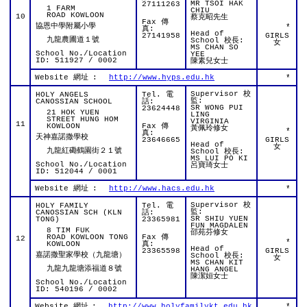
MR TSOI HAK
27111263
1 FARM
CHIU
ROAD KOWLOON
10
蔡克昭先生
Fax 傳
協恩中學附屬小學
*
真:
Head of
27141958
GIRLS
九龍農圃道１號
School 校長:
女
MS CHAN SO
School No./Location
YEE
ID: 511927 / 0002
陳素兒女士
Website 網址
:
http://www.hyps.edu.hk
*
Supervisor 校
HOLY ANGELS
Tel. 電
監:
CANOSSIAN SCHOOL
話:
SR WONG PUI
23624448
21 HOK YUEN
LING
STREET HUNG HOM
VIRGINIA
11
KOWLOON
Fax 傳
黃佩玲修女
*
真:
天神嘉諾撒學校
23646665
GIRLS
Head of
女
九龍紅磡鶴園街２１號
School 校長:
MS LUI PO KI
School No./Location
呂寶琦女士
ID: 512044 / 0001
Website 網址
:
http://www.hacs.edu.hk
*
Supervisor 校
HOLY FAMILY
Tel. 電
監:
CANOSSIAN SCH (KLN
話:
SR SHIU YUEN
TONG)
23365981
FUN MAGDALEN
8 TIM FUK
邵苑芬修女
ROAD KOWLOON TONG
Fax 傳
12
*
KOWLOON
真:
Head of
23365598
GIRLS
嘉諾撒聖家學校（九龍塘）
School 校長:
女
MS CHAN KIT
九龍九龍塘添福道８號
HANG ANGEL
陳潔姮女士
School No./Location
ID: 540196 / 0002
Website 網址
:
http://www.holyfamilykt.edu.hk
*