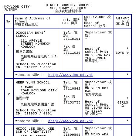
DIRECT SUBSIDY SCHEME
KOWLOON CITY
SECONDARY SCHOOLS
九龍城區
直接資助計劃中學
Supervisor 校
Name & Address of
AM
PM
WD
Tel. 電話
監
No.
School
上
下
全
Fax 傳真
Head of
學校名稱及地址
午
午
日
School 校長
Supervisor 校
DIOCESAN BOYS'
Tel. 電
監:
SCHOOL
話:
-
27115191
131 ARGYLE
STREET MONGKOK
1
KOWLOON
Fax 傳
Head of
*
真:
拔萃男書院
School 校長:
27611026
BOYS 男
MR CHENG KAY
九龍旺角亞皆老街１３１
YEN RONNIE
號
鄭基恩先生
School No./Location
ID: 510777 / 0001
Website 網址
:
http://www.dbs.edu.hk
*
Supervisor 校
HEEP YUNN SCHOOL
Tel. 電
監:
話:
1 FARM
MR YUEN HOI
27110862
ROAD KOWLOON CITY
KAU
KOWLOON
2
袁海球先生
Fax 傳
協恩中學
*
真:
Head of
27153755
GIRLS
九龍九龍城農圃道１號
School 校長:
女
MS LEUNG SIU
School No./Location
YI BELLA
ID: 511935 / 0001
梁少儀女士
Website 網址
:
http://www.hys.edu.hk
*
Supervisor 校
HKICC LEE SHAU KEE
Tel. 電
監:
SCH OF CREATIVITY
話:
MS WONG ADA
21809595