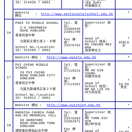
ID: 214426 / 0001
YEE SUKY
何淑儀女士
Website
*
:
http://www.pentecostalschool.edu.hk
網址
Supervisor 校
POOI TO MIDDLE SCHOOL
Tel. 電
監:
話:
2-8 INVERNESS
-
23369446
ROAD KOWLOON
23361706
16
香港培道中學
Head of
*
Fax 傳
九龍延文禮士道２－８號
School 校長:
真:
GIRLS
MS CHEUNG MEI
23379762
女
School No./Location
WAH
ID: 513288 / 0001
張美華女士
Website 網址
:
http://www.pooito.edu.hk
*
Supervisor 校
PUI CHING MIDDLE
Tel. 電
監:
SCHOOL
話:
MR HO KIN
27119222
20 PUI CHING
CHUNG
ROAD KOWLOON CITY
何建宗先生
17
KOWLOON
Fax 傳
*
真:
香港培正中學
Head of
27113201
CO-ED
School 校長:
男女
九龍九龍城培正道２０號
MR HO LIK KO
何力高先生
School No./Location
ID: 510912 / 0001
Website 網址
:
http://www.puiching.edu.hk
*
Supervisor 校
RHENISH CHURCH PANG
Tel. 電
監:
HOK-KO MEMORIAL COLL
話:
MR TANG SIU
23370283
30 HEREFORD
HIN
23382971
ROAD KOWLOON TONG
鄧少軒先生
18
KOWLOON
*
Fax 傳
禮賢會彭學高紀念中學
Head of