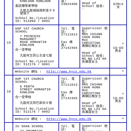
*
KOWLOON KOWLOON
真:
Head of
23824406
GIRLS
嘉諾撒聖家學校
School 校長:
女
-
九龍九龍城福佬村道９９
號地下
School No./Location
ID: 512060 / 0002
Supervisor 校
HOP YAT CHURCH
Tel. 電
監:
SCHOOL
話:
MRS CHIANG
27111013
7 PRINCESS
CHAN HUNG
MARGARET
MUI
ROAD HOMANTIN
Fax 傳
15
CHRISTINA
*
KOWLOON
真:
蔣陳紅梅女士
27142465
CO-ED
合一堂學校
男女
Head of
九龍何文田公主道七號
School 校長:
MS NG LAI HA
School No./Location
吳麗霞女士
ID: 512176 / 0001
Website 網址
:
http://www.hycs.edu.hk
*
Supervisor 校
HOP YAT CHURCH
Tel. 電
監:
SCHOOL
話:
MRS CHIANG
27111013
6 PERTH
CHAN HUNG
STREET HOMANTIN
MUI
16
KOWLOON
Fax 傳
CHRISTINA
*
真:
蔣陳紅梅女士
合一堂學校
27142465
CO-ED
男女
九龍何文田巴富街６號
Head of
School 校長:
School No./Location
MS NG LAI HA
ID: 512176 / 0002
吳麗霞女士
Website 網址
:
http://www.hycs.edu.hk
*
Supervisor 校
IU SHAN SCHOOL
Tel. 電
監:
話: