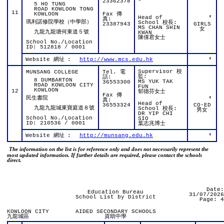
-
23362378
5 HO TUNG
ROAD KOWLOON TONG
11
KOWLOON
Fax 傳
Head of
*
真:
瑪利諾修院學校（中學部）
School 校長:
23387943
GIRLS
MS CHAN SHIN
女
九龍九龍塘何東道５號
KWAN
陳倩君女士
School No./Location
ID: 512818 / 0001
Website 網址
:
http://www.mcs.edu.hk
*
Supervisor 校
MUNSANG COLLEGE
Tel. 電
監:
話:
8 DUMBARTON
MS YUK TAK
36553300
ROAD KOWLOON CITY
FUN
KOWLOON
12
郁德芬女士
Fax 傳
民生書院
*
真:
Head of
36553324
CO-ED
九龍九龍城東寶庭道８號
School 校長:
男女
DR YIP CHI
School No./Location
SIO
ID: 210536 / 0001
葉志兆博士
Website 網址
:
http://munsang.edu.hk
*
The information on the list is for reference only and does not necessarily represent the
most updated information. If further details are required, please contact the schools
direct.
Date:
Education Bureau
31/07/2026
School List by District
Page: 4
KOWLOON CITY
AIDED SECONDARY SCHOOLS
九龍城區
資助中學