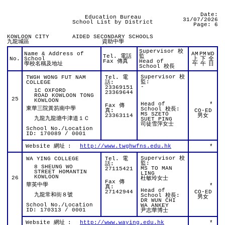
Date:
Education Bureau
31/07/2026
School List by District
Page: 6
KOWLOON CITY
AIDED SECONDARY SCHOOLS
九龍城區
資助中學
Supervisor 校
Name & Address of
AM
PM
WD
Tel. 電話
監
No.
School
上
下
全
Fax 傳真
Head of
學校名稱及地址
午
午
日
School 校長
Supervisor 校
TWGH WONG FUT NAM
Tel. 電
監:
COLLEGE
話:
-
23369151
1C OXFORD
23369644
ROAD KOWLOON TONG
25
KOWLOON
Head of
*
Fax 傳
東華三院黃笏南中學
School 校長:
真:
CO-ED
MS SZETO
23363114
男女
九龍九龍塘牛津道１Ｃ
SUET PING
司徒雪萍女士
School No./Location
ID: 170089 / 0001
Website 網址
:
http://www.twghwfns.edu.hk
*
Supervisor 校
WA YING COLLEGE
Tel. 電
監:
話:
8 SHEUNG WO
MS TO MAN
27115421
STREET HOMANTIN
LING
KOWLOON
26
杜敏玲女士
Fax 傳
華英中學
*
真:
Head of
27142944
CO-ED
九龍常和街８號
School 校長:
男女
DR WUN CHI
School No./Location
WA ANKEY
ID: 170313 / 0001
尹志華博士
Website 網址
:
http://www.waying.edu.hk
*