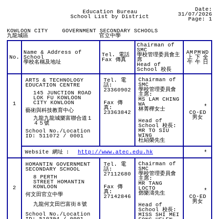
Date:
Education Bureau
31/07/2026
School List by District
Page: 1
KOWLOON CITY
GOVERNMENT SECONDARY SCHOOLS
九龍城區
官立中學
Chairman of
SMC
Name & Address of
AM
PM
WD
Tel. 電話
學校管理委員會主
No.
School
上
下
全
Fax 傳真
席
學校名稱及地址
午
午
日
Head of
School 校長
Chairman of
ARTS & TECHNOLOGY
Tel. 電
SMC
EDUCATION CENTRE
話:
學校管理委員會
23360902
145 JUNCTION ROAD
主席:
LOK FU KOWLOON
MS LAM CHING
CITY KOWLOON
Fax 傳
1
WA
*
真:
林菁樺女士
藝術與科技教育中心
23363842
CO-ED
男女
九龍九龍城樂富聯合道１
Head of
４５號
School 校長:
MR TO SIU
School No./Location
WING
ID: 511072 / 0001
杜紹榮先生
Website 網址
:
http://www.atec.edu.hk
*
Chairman of
HOMANTIN GOVERNMENT
Tel. 電
SMC
SECONDARY SCHOOL
話:
學校管理委員會
27112680
8 PERTH
主席:
STREET HOMANTIN
MR TANG
KOWLOON
Fax 傳
2
LOCTO
*
真:
鄧樂濤先生
何文田官立中學
27142846
CO-ED
男女
九龍何文田巴富街８號
Head of
School 校長:
School No./Location
MISS SHI MEI