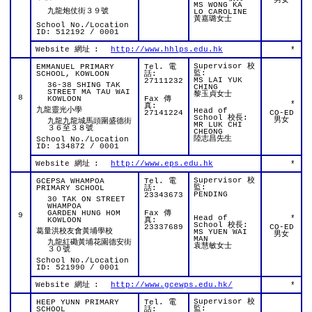
男女
MS WONG KA
九龍炮仗街３９號
LO CAROLINE
黃嘉璐女士
School No./Location
ID: 512192 / 0001
Website 網址
:
http://www.hhlps.edu.hk
*
Supervisor 校
EMMANUEL PRIMARY
Tel. 電
監:
SCHOOL, KOWLOON
話:
MS LAI YUK
27111232
36-38 SHING TAK
CHING
STREET MA TAU WAI
黎玉貞女士
8
KOWLOON
Fax 傳
*
真:
九龍靈光小學
Head of
27141224
CO-ED
School 校長:
男女
九龍九龍城馬頭圍盛德街
MR LUK CHI
３６至３８號
CHEONG
陸志昌先生
School No./Location
ID: 134872 / 0001
Website 網址
:
http://www.eps.edu.hk
*
Supervisor 校
GCEPSA WHAMPOA
Tel. 電
監:
PRIMARY SCHOOL
話:
PENDING
23343673
30 TAK ON STREET
WHAMPOA
GARDEN HUNG HOM
Fax 傳
9
Head of
*
KOWLOON
真:
School 校長:
23337689
CO-ED
葛量洪校友會黃埔學校
MS YUEN WAI
男女
MAN
九龍紅磡黃埔花園德安街
袁慧敏女士
３０號
School No./Location
ID: 521990 / 0001
Website 網址
:
http://www.gcewps.edu.hk/
*
Supervisor 校
HEEP YUNN PRIMARY
Tel. 電
監:
SCHOOL
話: