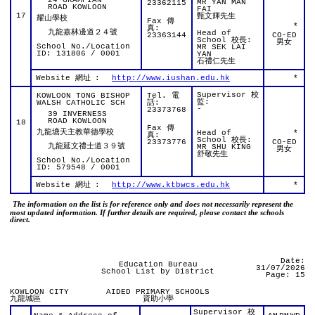
24 GRAMPIAN
MR YAN MAN
23362115
ROAD KOWLOON
FAI
17
甄文輝先生
耀山學校
Fax 傳
*
真:
九龍嘉林邊道２４號
Head of
23363144
CO-ED
School 校長:
男女
School No./Location
MR SEK LAI
ID: 131806 / 0001
YAN
石禮仁先生
Website 網址
:
http://www.iushan.edu.hk
*
Supervisor 校
KOWLOON TONG BISHOP
Tel. 電
監:
WALSH CATHOLIC SCH
話:
-
23373768
39 INVERNESS
ROAD KOWLOON
18
Fax 傳
九龍塘天主教華德學校
Head of
*
真:
School 校長:
23373776
CO-ED
九龍延文禮士道３９號
MR SHU KING
男女
舒敬先生
School No./Location
ID: 579548 / 0001
Website 網址
:
http://www.ktbwcs.edu.hk
*
The information on the list is for reference only and does not necessarily represent the
most updated information. If further details are required, please contact the schools
direct.
Date:
Education Bureau
31/07/2026
School List by District
Page: 15
KOWLOON CITY
AIDED PRIMARY SCHOOLS
九龍城區
資助小學
Supervisor 校