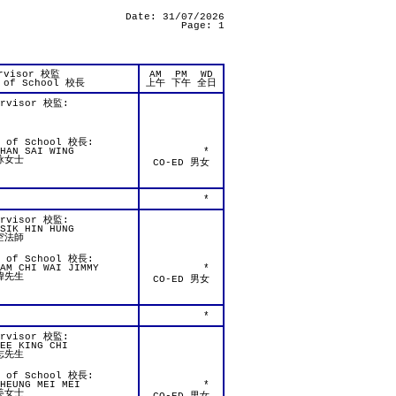
Date: 31/07/2026
Page: 1
rvisor 校監
AM
PM
WD
 of School 校長
上午
下午
全日
ervisor 校監:
d of School 校長:
HAN SAI WING
*
詠女士
CO-ED 男女
*
ervisor 校監:
SIK HIN HUNG
空法師
d of School 校長:
AM CHI WAI JIMMY
*
煒先生
CO-ED 男女
*
ervisor 校監:
EE KING CHI
志先生
d of School 校長:
HEUNG MEI MEI
*
美女士