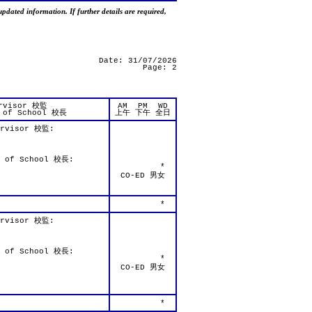
updated information. If further details are required,
Date: 31/07/2026
Page: 2
rvisor 校監
AM
PM
WD
 of School 校長
上午
下午
全日
ervisor 校監:
d of School 校長:
*
CO-ED 男女
*
ervisor 校監:
d of School 校長:
*
CO-ED 男女
*