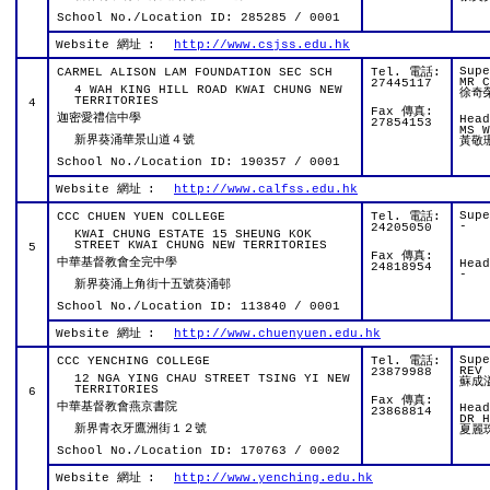
School No./Location ID: 285285 / 0001
Website 網址
:
http://www.csjss.edu.hk
Sup
CARMEL ALISON LAM FOUNDATION SEC SCH
Tel. 電話:
MR C
27445117
4 WAH KING HILL ROAD KWAI CHUNG NEW
徐奇
TERRITORIES
4
Fax 傳真:
迦密愛禮信中學
Hea
27854153
MS W
新界葵涌華景山道４號
黃敬
School No./Location ID: 190357 / 0001
Website 網址
:
http://www.calfss.edu.hk
Sup
CCC CHUEN YUEN COLLEGE
Tel. 電話:
-
24205050
KWAI CHUNG ESTATE 15 SHEUNG KOK
STREET KWAI CHUNG NEW TERRITORIES
5
Fax 傳真:
中華基督教會全完中學
Hea
24818954
-
新界葵涌上角街十五號葵涌邨
School No./Location ID: 113840 / 0001
Website 網址
:
http://www.chuenyuen.edu.hk
Sup
CCC YENCHING COLLEGE
Tel. 電話:
REV 
23879988
12 NGA YING CHAU STREET TSING YI NEW
蘇成
TERRITORIES
6
Fax 傳真:
中華基督教會燕京書院
Hea
23868814
DR H
新界青衣牙鷹洲街１２號
夏麗
School No./Location ID: 170763 / 0002
Website 網址
:
http://www.yenching.edu.hk