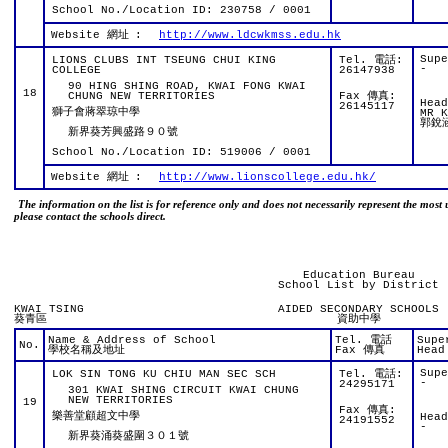
School No./Location ID: 230758 / 0001
Website 網址
:
http://www.ldcwkmss.edu.hk
Sup
LIONS CLUBS INT TSEUNG CHUI KING
Tel. 電話:
-
COLLEGE
26147938
90 HING SHING ROAD, KWAI FONG KWAI
18
CHUNG NEW TERRITORIES
Fax 傳真:
Hea
26145117
獅子會蔣翠琼中學
MR K
郭銳
新界葵芳興盛路９０號
School No./Location ID: 519006 / 0001
Website 網址
:
http://www.lionscollege.edu.hk/
The information on the list is for reference only and does not necessarily represent the most 
please contact the schools direct.
Education Bureau
School List by District
KWAI TSING
AIDED SECONDARY SCHOOLS
葵青區
資助中學
Name & Address of School
Tel. 電話
Supe
No.
學校名稱及地址
Fax 傳真
Head
Sup
LOK SIN TONG KU CHIU MAN SEC SCH
Tel. 電話:
-
24295171
301 KWAI SHING CIRCUIT KWAI CHUNG
NEW TERRITORIES
19
Fax 傳真:
樂善堂顧超文中學
Hea
24191552
-
新界葵涌葵盛圍３０１號