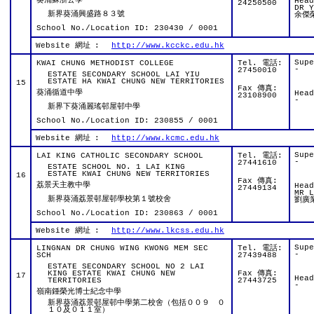
葵涌蘇浙公學
Hea
24250500
DR Y
新界葵涌興盛路８３號
余傑
School No./Location ID: 230430 / 0001
Website 網址
:
http://www.kcckc.edu.hk
Sup
KWAI CHUNG METHODIST COLLEGE
Tel. 電話:
-
27450010
ESTATE SECONDARY SCHOOL LAI YIU
ESTATE HA KWAI CHUNG NEW TERRITORIES
15
Fax 傳真:
葵涌循道中學
Hea
23108900
-
新界下葵涌麗瑤邨屋邨中學
School No./Location ID: 230855 / 0001
Website 網址
:
http://www.kcmc.edu.hk
Sup
LAI KING CATHOLIC SECONDARY SCHOOL
Tel. 電話:
-
27441610
ESTATE SCHOOL NO. 1 LAI KING
ESTATE KWAI CHUNG NEW TERRITORIES
16
Fax 傳真:
荔景天主教中學
Hea
27449134
MR L
新界葵涌荔景邨屋邨學校第１號校舍
劉廣
School No./Location ID: 230863 / 0001
Website 網址
:
http://www.lkcss.edu.hk
Sup
LINGNAN DR CHUNG WING KWONG MEM SEC
Tel. 電話:
-
SCH
27439488
ESTATE SECONDARY SCHOOL NO 2 LAI
KING ESTATE KWAI CHUNG NEW
Fax 傳真:
17
Hea
TERRITORIES
27443725
-
嶺南鍾榮光博士紀念中學
新界葵涌荔景邨屋邨中學第二校舍（包括００９ ０
１０及０１１室）