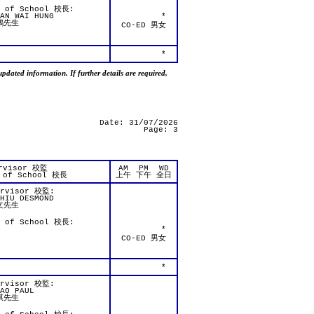
d of School 校長:
AN WAI HUNG
*
鴻先生
CO-ED 男女
*
updated information. If further details are required,
Date: 31/07/2026
Page: 3
rvisor 校監
AM
PM
WD
 of School 校長
上午
下午
全日
ervisor 校監:
HIU DESMOND
文先生
d of School 校長:
*
CO-ED 男女
*
ervisor 校監:
AO PAUL
祺先生