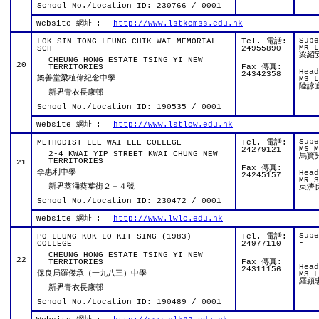
School No./Location ID: 230766 / 0001
Website 網址
:
http://www.lstkcmss.edu.hk
Sup
LOK SIN TONG LEUNG CHIK WAI MEMORIAL
Tel. 電話:
MR L
SCH
24955890
梁紹
CHEUNG HONG ESTATE TSING YI NEW
20
TERRITORIES
Fax 傳真:
Hea
24342358
樂善堂梁植偉紀念中學
MS L
陸詠
新界青衣長康邨
School No./Location ID: 190535 / 0001
Website 網址
:
http://www.lstlcw.edu.hk
Sup
METHODIST LEE WAI LEE COLLEGE
Tel. 電話:
MS M
24279121
2-4 KWAI YIP STREET KWAI CHUNG NEW
馬寶
TERRITORIES
21
Fax 傳真:
李惠利中學
Hea
24245157
MR S
新界葵涌葵葉街２－４號
束濟
School No./Location ID: 230472 / 0001
Website 網址
:
http://www.lwlc.edu.hk
Sup
PO LEUNG KUK LO KIT SING (1983)
Tel. 電話:
-
COLLEGE
24977110
CHEUNG HONG ESTATE TSING YI NEW
22
TERRITORIES
Fax 傳真:
Hea
24311156
保良局羅傑承（一九八三）中學
MS L
羅頴
新界青衣長康邨
School No./Location ID: 190489 / 0001