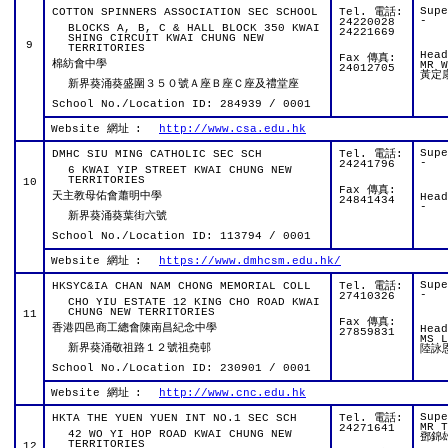
Sup
COTTON SPINNERS ASSOCIATION SEC SCHOOL
Tel. 電話:
-
24220028
BLOCKS A, B, C & HALL BLOCK 350 KWAI
24221669
SHING CIRCUIT KWAI CHUNG NEW
9
TERRITORIES
Hea
Fax 傳真:
棉紡會中學
MR W
24012705
黃定
新界葵涌葵盛圍３５０號Ａ座Ｂ座Ｃ座及禮堂座
School No./Location ID: 284939 / 0001
Website 網址
:
http://www.csa.edu.hk
Sup
DMHC SIU MING CATHOLIC SEC SCH
Tel. 電話:
-
24241796
6 KWAI YIP STREET KWAI CHUNG NEW
TERRITORIES
10
Fax 傳真:
天主教母佑會蕭明中學
Hea
24841434
-
新界葵涌葵葉街六號
School No./Location ID: 113794 / 0001
Website 網址
:
https://www.dmhcsm.edu.hk/
Sup
HKSYC&IA CHAN NAM CHONG MEMORIAL COLL
Tel. 電話:
-
27410326
CHO YIU ESTATE 12 KING CHO ROAD KWAI
CHUNG NEW TERRITORIES
11
Fax 傳真:
香港四邑商工總會陳南昌紀念中學
Hea
27859831
MS L
新界葵涌敬祖路１２號祖堯邨
陸詠
School No./Location ID: 230901 / 0001
Website 網址
:
http://www.cnc.edu.hk
Sup
HKTA THE YUEN YUEN INT NO.1 SEC SCH
Tel. 電話:
MR T
24271641
42 WO YI HOP ROAD KWAI CHUNG NEW
鄧錦
TERRITORIES
12