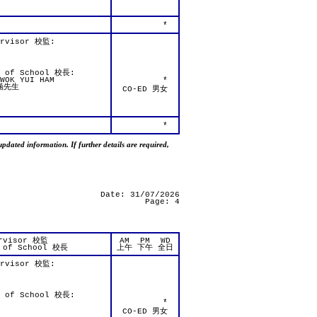
*
ervisor 校監:
d of School 校長:
WOK YUI HAM
*
涵先生
CO-ED 男女
*
updated information. If further details are required,
Date: 31/07/2026
Page: 4
rvisor 校監
AM
PM
WD
 of School 校長
上午
下午
全日
ervisor 校監:
d of School 校長:
*
CO-ED 男女