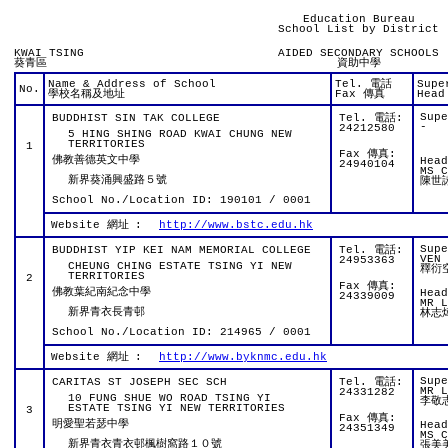
Education Bureau
School List by District
KWAI TSING
AIDED SECONDARY SCHOOLS
葵青區
資助中學
Name & Address of School
Tel. 電話
Supe
No.
學校名稱及地址
Fax 傳真
Head
Sup
BUDDHIST SIN TAK COLLEGE
Tel. 電話:
-
24212580
5 HING SHING ROAD KWAI CHUNG NEW
TERRITORIES
1
Fax 傳真:
佛教善德英文中學
Hea
24940104
MS C
新界葵涌興盛路５號
陳世
School No./Location ID: 190101 / 0001
Website 網址
:
http://www.bstc.edu.hk
Sup
BUDDHIST YIP KEI NAM MEMORIAL COLLEGE
Tel. 電話:
VEN 
24953363
CHEUNG CHING ESTATE TSING YI NEW
釋衍
TERRITORIES
2
Fax 傳真:
佛教葉紀南紀念中學
Hea
24339009
MR L
新界青衣長青邨
林志
School No./Location ID: 214965 / 0001
Website 網址
:
http://www.byknmc.edu.hk
Sup
CARITAS ST JOSEPH SEC SCH
Tel. 電話:
MR L
24331282
10 FUNG SHUE WO ROAD TSING YI
李敬
ESTATE TSING YI NEW TERRITORIES
3
Fax 傳真:
明愛聖若瑟中學
Hea
24351349
MS C
新界青衣青衣邨楓樹窩路１０號
張美