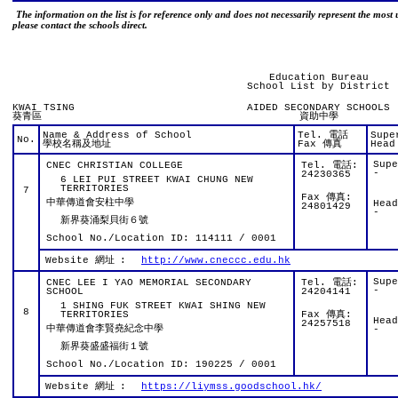
The information on the list is for reference only and does not necessarily represent the most 
please contact the schools direct.
Education Bureau
School List by District
KWAI TSING
AIDED SECONDARY SCHOOLS
葵青區
資助中學
Name & Address of School
Tel. 電話
Supe
No.
學校名稱及地址
Fax 傳真
Head
Sup
CNEC CHRISTIAN COLLEGE
Tel. 電話:
-
24230365
6 LEI PUI STREET KWAI CHUNG NEW
TERRITORIES
7
Fax 傳真:
中華傳道會安柱中學
Hea
24801429
-
新界葵涌梨貝街６號
School No./Location ID: 114111 / 0001
Website 網址
:
http://www.cneccc.edu.hk
Sup
CNEC LEE I YAO MEMORIAL SECONDARY
Tel. 電話:
-
SCHOOL
24204141
1 SHING FUK STREET KWAI SHING NEW
8
TERRITORIES
Fax 傳真:
Hea
24257518
中華傳道會李賢堯紀念中學
-
新界葵盛盛福街１號
School No./Location ID: 190225 / 0001
Website 網址
:
https://liymss.goodschool.hk/