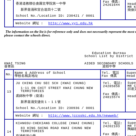
Fax 傳真:
香港道教聯合會圓玄學院第一中學
Hea
24261644
MR K
新界葵涌和宜合道四十二號
簡偉
School No./Location ID: 230421 / 0001
Website 網址
:
http://www.yy1.edu.hk
The information on the list is for reference only and does not necessarily represent the most 
please contact the schools direct.
Education Bureau
School List by District
KWAI TSING
AIDED SECONDARY SCHOOLS
葵青區
資助中學
Name & Address of School
Tel. 電話
Supe
No.
學校名稱及地址
Fax 傳真
Head
Sup
JU CHING CHU SEC SCH (KWAI CHUNG)
Tel. 電話:
MR C
24285858
1-11 ON CHIT STREET KWAI CHUNG NEW
邱達
TERRITORIES
13
Fax 傳真:
裘錦秋中學（葵涌）
Hea
24815574
-
新界葵涌安捷街１－１１號
School No./Location ID: 230936 / 0001
Website 網址
:
http://www.jccsskc.edu.hk/newweb/
Sup
KIANGSU-CHEKIANG COLLEGE (KWAI CHUNG)
Tel. 電話:
MR T
24202103
83 HING SHING ROAD KWAI CHUNG NEW
陶錫
TERRITORIES
14
Fax 傳真: