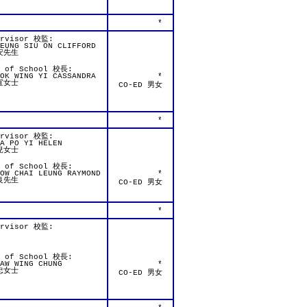
*
ervisor 校監:
EUNG SIU ON CLIFFORD
安先生
d of School 校長:
OK WING YI CASSANDRA
*
宜女士
CO-ED 男女
*
ervisor 校監:
A PO YI HELEN
兒女士
d of School 校長:
OW CHAI LEUNG RAYMOND
*
良先生
CO-ED 男女
*
ervisor 校監:
d of School 校長:
AW WING CHUNG
*
忠女士
CO-ED 男女