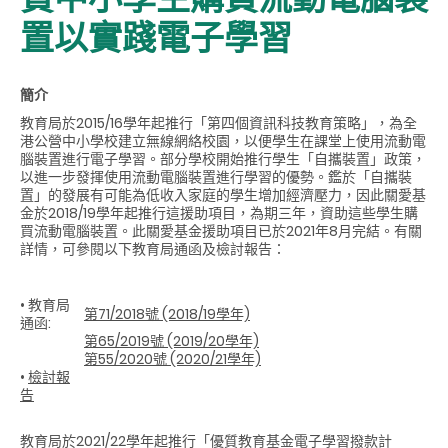
置以實踐電子學習
簡介
教育局於2015/16學年起推行「第四個資訊科技教育策略」，為全
港公營中小學校建立無線網絡校園，以便學生在課堂上使用流動電
腦裝置進行電子學習。部分學校開始推行學生「自攜裝置」政策，
以進一步發揮使用流動電腦裝置進行學習的優勢。鑑於「自攜裝
置」的發展有可能為低收入家庭的學生增加經濟壓力，因此關愛基
金於2018/19學年起推行這援助項目，為期三年，資助這些學生購
買流動電腦裝置。此關愛基金援助項目已於2021年8月完結。有關
詳情，可參閱以下教育局通函及檢討報告：
• 教育局
第71/2018號 (2018/19學年)
通函:
第65/2019號 (2019/20學年)
第55/2020號 (2020/21學年)
•
檢討報
告
教育局於2021/22學年起推行「優質教育基金電子學習撥款計