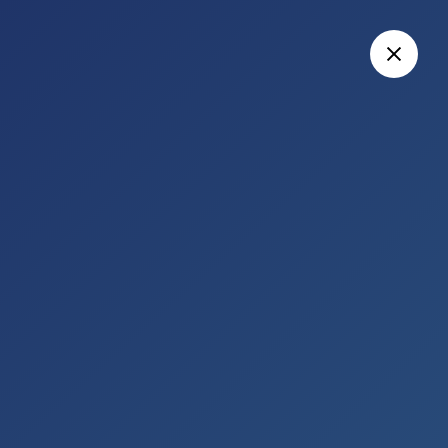
圖片 2026文憑試及放榜提示一
多元出路篇
入學申請的重要日子
大學聯招
專上課程電子預先報名平台
課程
學位
副學位
職業專才教育
應用教育文憑
非本地
使用e導航小錦囊
放榜篇
文憑試放榜清單
輔導及支援服務
放榜必讀資訊