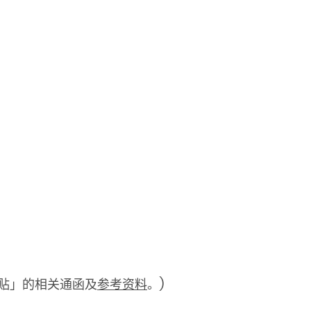
贴」的相关通函及
参考资料
。)