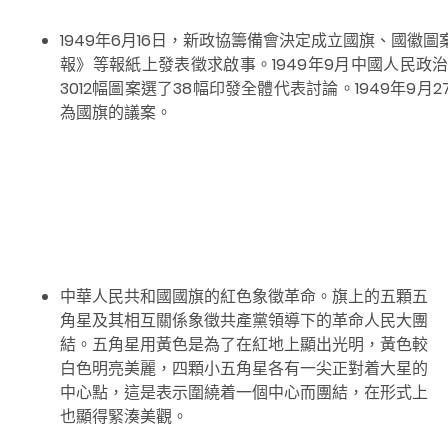
1949年6月16日，新政協籌備會決定成立國旗、國徽圖
報》等報紙上發表徵求啟事。1949年9月中國人民
3012幅圖案選了38幅印發全體代表討論。1949年
為國旗的議案。
中華人民共和國國旗的紅色象徵革命。旗上的五顆五
角星及其相互關係象徵共產黨領導下的革命人民大團
結。五角星用黃色是為了在紅地上顯出光明，黃色較
白色明亮美麗，四顆小五角星各有一尖正對着大星的
中心點，這是表示圍繞着一個中心而團結，在形式上
也顯得緊湊美觀。