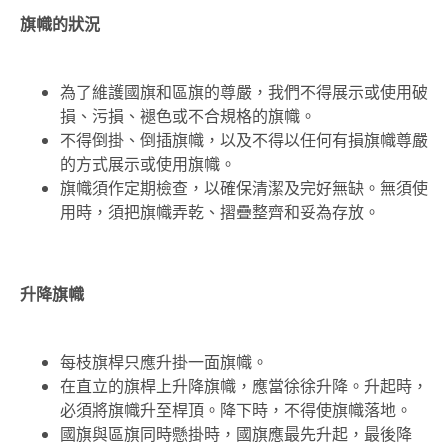
旗幟的狀況
為了維護國旗和區旗的尊嚴，我們不得展示或使用破
損、污損、褪色或不合規格的旗幟。
不得倒掛、倒插旗幟，以及不得以任何有損旗幟尊嚴
的方式展示或使用旗幟。
旗幟須作定期檢查，以確保清潔及完好無缺。無須使
用時，須把旗幟弄乾、摺疊整齊和妥為存放。
升降旗幟
每枝旗桿只應升掛一面旗幟。
在直立的旗桿上升降旗幟，應當徐徐升降。升起時，
必須將旗幟升至桿頂。降下時，不得使旗幟落地。
國旗與區旗同時懸掛時，國旗應最先升起，最後降