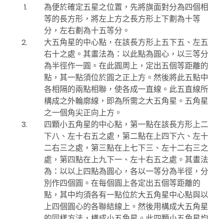
為便於確定五星之位置，先將旗面對分為四個相
等的長方形，將左上方之長方形上下劃為十等
分，左右劃為十五等分。
大五角星的中心點，在該長方形上五下五、左五
右十之處。其畫法為：以此點為圓心，以三等分
為半徑作一圓。在此圓周上，定出五個等距離的
點，其一點須位於圓之正上方。然後將此五點中
各相隔的兩點相聯，使各成一直線。此五直線所
構成之外輪廓線，即為所需之大五角星。五角星
之一個角尖正向上方。
四顆小五角星的中心點，第一點在該長方形上二
下八、左十右五之處，第二點在上四下六、左十
二右三之處，第三點在上七下三、左十二右三之
處，第四點在上九下一、左十右五之處。其畫法
為：以以上四點為圓心，各以一等分為半徑，分
別作四個圓。在每個圓上各定出五個等距離的
點，其中均須各有一點位於大五角星中心點與以
上四個圓心的各聯結線上。然後用構成大五角星
的同樣方法，構成小五角星。此四顆小五角星均