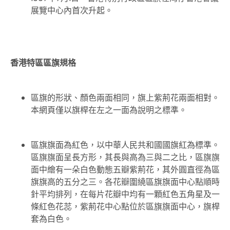
展覽中心內首次升起。
香港特區區旗規格
區旗的形狀、顏色兩面相同，旗上紫荊花兩面相對。
本網頁僅以旗桿在左之一面為說明之標準。
區旗旗面為紅色，以中華人民共和國國旗紅為標準。
區旗旗面呈長方形，其長與高為三與二之比，區旗旗
面中繪有一朵白色動態五瓣紫荊花，其外圓直徑為區
旗旗高的五分之三。各花瓣圍繞區旗旗面中心點順時
針平均排列，在每片花瓣中均有一顆紅色五角星及一
條紅色花蕊，紫荊花中心點位於區旗旗面中心，旗桿
套為白色。