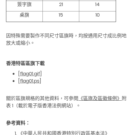
簽字旗
21
14
桌旗
15
10
因特殊需要製作不同尺寸區旗時，均按通用尺寸成比例地
放大或縮小。
香港特區區旗下載
[
flag01.gif
]
[
flag01.ps
]
關於區旗規格的其他資料，可參閱
《區旗及區徽條例》
附
表 1（載於電子版香港法例網站）。
參考資
料：
《中華人民共和國香港特別行政區基本法》