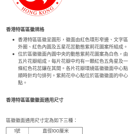
香港特區區徽規格
香港特區區徽呈圓形，徽面由紅色環形窄邊、文字區
外圈、紅色內圓及五星花蕊動態紫荊花圖案所組成。
位於區徽徽面內圓中央的動態紫荊花圖案為白色，由
五片花瓣組成，每片花瓣中均有一顆紅色五角星及一
條紅色花蕊鑲在其間。各片花瓣環繞區徽徽面中心點
順時針均勻排列。紫荊花中心點位於區徽徽面的中心
點
。
香港特區區徽徽面通用尺寸
區徽徽面通用尺寸定為如下三種：
1號
直徑100厘米