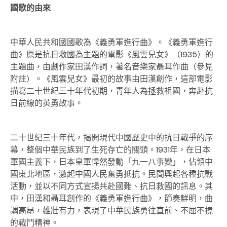
國歌的由來
中華人民共和國國歌為《義勇軍進行曲》。《義勇軍進行
曲》原是抗日救國為主題的電影《風雲兒女》（1935）的
主題曲，由劇作家田漢作詞，著名音樂家聶耳作曲（參見
附註）。《風雲兒女》最初的故事由田漢創作，這部電影
描寫二十世紀三十年代初期，青年人為拯救祖國，奔赴抗
日前線的英勇故事。
二十世紀三十年代，揭開現代中國歷史中的抗日戰爭的序
幕，整個中華民族到了生死存亡的關頭。1931年，在日本
軍國主義下，日本皇軍悍然發動「九一八事變」，佔領中
國東北地區，激起中國人民奮勇抵抗。民間興起各種抗戰
活動，並以不同方式宣揚共赴國難、抗日救國的訊息。其
中，田漢和聶耳創作的《義勇軍進行曲》，節奏鮮明，曲
調高昂，雄壯有力，表現了中華民族勇往直前、不屈不撓
的戰鬥精神。