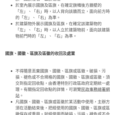
於室內展示國旗及區旗，在確定旗幟後方牆壁的
「左」、「右」時，以人背向該牆而立，面向前方時
的「左」、「右」為準。
於建築物外展示國旗及區旗，在確定該建築物的
「左」、「右」時，以人立於建築物前，面向該建築
物前門時的「左」、「右」為準。
國旗、國徽、區旗及區徽的收回及處置
不得隨意丟棄國旗、國徽、區旗或區徽。破損、污
損、褪色或不合規格的國旗、國徽、區旗或區徽，須
交到指定回收點，由香港特別行政區政府定期統一處
理。有關指定回收點的詳情，可瀏覽
民政事務總署網
站
。
凡國旗、國徽、區旗或區徽於某活動中使用，主辦方
須在活動結束後，把經使用的國旗、國徽、區旗或區
徽保存或重用。就經使用而破損、污損、褪色或不合