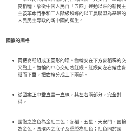
麥稻穗，象徵中國人民自「五四」運動以來的新民主
主義革命鬥爭和工人階級領導的以工農聯盟為基礎的
人民民主專政的新中國的誕生。
國徽的規格
兩把麥稻組成正圓形的環。齒輪安在下方麥稻稈的交
叉點上。齒輪的中心交結着紅綬。紅綬向左右綰住麥
稻而下垂，把齒輪分成上下兩部。
從圖案正中垂直畫一直線，其左右兩部分，完全對
稱。
國徽之塗色為金紅二色：麥稻、五星、天安門、齒輪
為金色，圓環內之底子及垂綬為紅色；紅色同於國