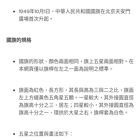
1949年10月1日，中華人民共和國國旗在北京天安門
廣場首次升起。
國旗的規格
國旗的形狀、顏色兩面相同，旗上五星兩面相對。在
本網頁僅以旗桿在左之一面為說明之標準。
旗面為紅色，長方形，其長與高為三與二之比，旗面
左上方綴黃色五角星五顆。一星較大，其外接圓直徑
為旗高十分之三，居左；四星較小，其外接圓直徑為
旗高十分之一，環拱於大星之右。旗桿套為白色。
五星之位置與畫法如下：