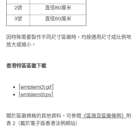
2號
直徑80厘米
3號
直徑60厘米
因特殊需要製作不同尺寸區徽時，均按通用尺寸成比例地
放大或縮小。
香港特區區徽下載
[
emblem01.gif
]
[
emblem01.ps
]
關於區徽規格的其他資料，可參閱
《區旗及區徽條例》
附
表 2
（載於電子版香港法例網站）