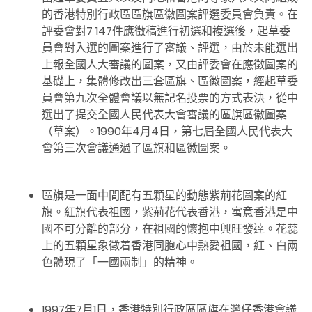
的香港特別行政區區旗區徽圖案評選委員會負責。在
評委會對7 147件應徵稿進行初選和複選後，起草委
員會對入選的圖案進行了審議、評選，由於未能選出
上報全國人大審議的圖案，又由評委會在應徵圖案的
基礎上，集體修改出三套區旗、區徽圖案，經起草委
員會第九次全體會議以無記名投票的方式表決，從中
選出了提交全國人民代表大會審議的區旗區徽圖案
（草案）。1990年4月4日，第七屆全國人民代表大
會第三次會議通過了區旗和區徽圖案。
區旗是一面中間配有五顆星的動態紫荊花圖案的紅
旗。紅旗代表祖國，紫荊花代表香港，寓意香港是中
國不可分離的部分，在祖國的懷抱中興旺發達。花蕊
上的五顆星象徵着香港同胞心中熱愛祖國，紅、白兩
色體現了「一國兩制」的精神。
1997年7月1日，香港特別行政區區旗在灣仔香港會議