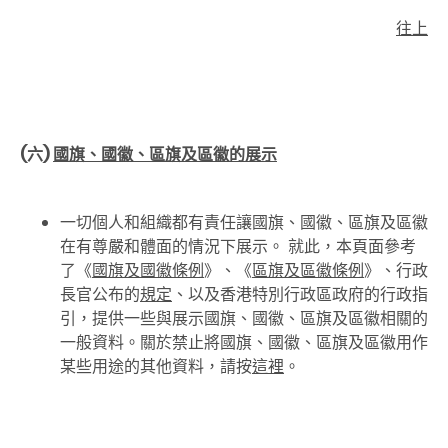
往上
(六)
國旗、國徽、區旗及區徽的展示
一切個人和組織都有責任讓國旗、國徽、區旗及區徽
在有尊嚴和體面的情況下展示。 就此，本頁面參考
了《
國旗及國徽條例
》、《
區旗及區徽條例
》、行政
長官公布的
規定
、以及香港特別行政區政府的行政指
引，提供一些與展示國旗、國徽、區旗及區徽相關的
一般資料。關於禁止將國旗、國徽、區旗及區徽用作
某些用途的其他資料，請按
這裡
。