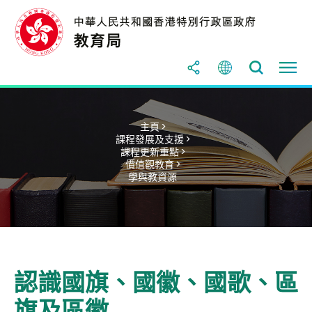
主頁 >
課程發展及支援 >
課程更新重點 >
價值觀教育 >
學與教資源
認識國旗、國徽、國歌、區
旗及區徽