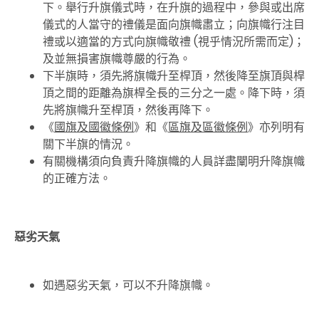
下。舉行升旗儀式時，在升旗的過程中，參與或出席
儀式的人當守的禮儀是面向旗幟肅立；向旗幟行注目
禮或以適當的方式向旗幟敬禮 (視乎情況所需而定)；
及並無損害旗幟尊嚴的行為。
下半旗時，須先將旗幟升至桿頂，然後降至旗頂與桿
頂之間的距離為旗桿全長的三分之一處。降下時，須
先將旗幟升至桿頂，然後再降下。
《
國旗及國徽條例
》和《
區旗及區徽條例
》亦列明有
關下半旗的情況。
有關機構須向負責升降旗幟的人員詳盡闡明升降旗幟
的正確方法。
惡劣天氣
如遇惡劣天氣，可以不升降旗幟。