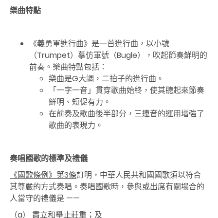
樂曲特點
《義勇軍進行曲》是一首進行曲，以小號
（Trumpet）摹仿軍號（Bugle），吹起節奏鮮明的
前奏。樂曲特點包括：
樂曲是G大調，二拍子的進行曲。
「一字一音」貫穿歌曲始終，使其聽起來節奏
鮮明、短促有力。
在前奏及歌曲後半部分，三連音的運用增強了
歌曲的表現力。
奏唱國歌的標準及禮儀
《國歌條例》第3條
訂明，中華人民共和國國歌須以符合
其尊嚴的方式奏唱。奏唱國歌時，參與或出席有關場合的
人當守的禮儀是 ——
（a） 肅立和舉止莊重；及