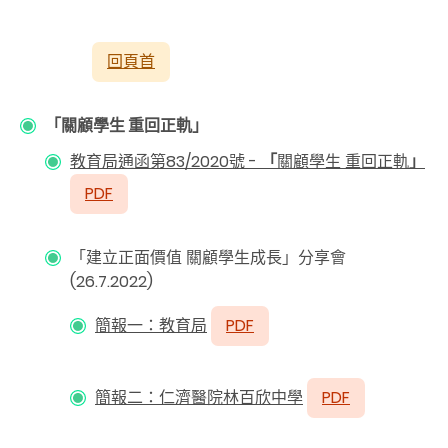
回頁首
「關顧學生 重回正軌」
教育局通函第
83/2020
號
-
「
關顧學生 重回正軌
」
PDF
「建立正面價值 關顧學生成長」分享會
(26.7.2022)
簡
報一：教育局
PDF
簡報二：仁濟醫院林百欣中學
PDF