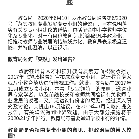
睇
教育局于2020年6月10日发出教育局通告第6/2020
号「落实教师专业发展专责小组的建议」，旨在说明落
实有关专责小组建议的详情，包括配合中小学教师学位
化及专业化。对于有自称教育专业的组织凡事政治化，
把推动教师专业发展的措施妖魔化，教育局表示极度遗
憾，并特此澄清，以正视听。
教育局为何「突然」发出通告？
政府在培育人才和提升教育质素方面积极承担，
2017年《施政报告》宣布成立专责小组，邀请教育专家
就八个教育范畴进行检视工作。就此，教育局在2017年
11月成立专责小组，本着「专业领航」的原则，邀请业
界专家学者，以及前线校长和教师共同检视有关教师专
业发展的议题，又广泛谘询持份者的意见，经过深入研
究及讨论，共提出18项建议，在2019年3月向政府提交
报告。有关建议得到业界欢迎，由于大部分措施将于
2020/21学年推行，教育局有需要通知学校推行的详情。
教育局是否扭曲专责小组的意见，把政治目的带入校
园？