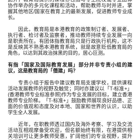
协作举办的多元化课程和活动，帮助教师与时并进，掌
握其他地区/国家在教育上的最新发展，促进教师专业成
长。
因此，教育局是本港教育的政策制订者、发展者、
执行者、检讨者及监察者，推动教师持续专业发展一向
是职责所在。有团体指教育局只是行政执行机构，这不
是反映其不熟悉本港教育系统，就是故意贬低教育局的
角色，以达到其政治抹黑的目的，居心叵测。
有指「国家及国际教育发展」部分并非专责小组的建
议，这是教育局的「僭建」吗？
专责小组于报告中建议教育局支援学校，提供课程
活动发展教师的视野及触觉；同时亦建议以「T-标准+」
(香港教师专业标准参照)作为专业发展的目标，建立香港
教师专业阶梯。「T-标准+」鼓励教师展现良好品德、正
面的价值观和态度及对本地、国家和世界的认识，以助
学生全人发展。
近年，在职教师透过国内及海外考察、学习及交流
活动互相观摩备受欢迎，但名额始终有限，在港提供相
关培训可让更多教师受惠，扩阔他们的专业视野，提升