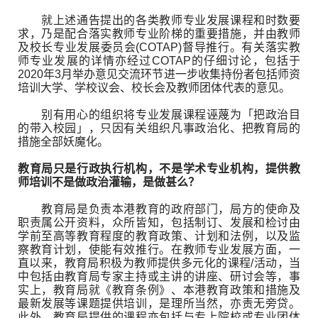
就上述通告提出的各类教师专业发展课程和时数要
求，乃是配合落实教师专业阶梯的重要措施，并由教师
及校长专业发展委员会(COTAP)督导推行。有关落实教
师专业发展的详情亦经过COTAP的仔细讨论，包括于
2020年3月举办意见交流环节进一步收集持份者包括师资
培训大学、学校议会、校长会及教师团体代表的意见。
别有用心的组织将专业发展课程诬蔑为「把政治目
的带入校园」，只因有关组织凡事政治化、把教育局的
措施全部妖魔化。
教育局只是行政执行机构，不是学术专业机构，提供教
师培训不是做政治灌输，是做甚么？
教育局是负责本港教育的政府部门，局方的使命及
职责属公开资料，众所皆知，包括制订、发展和检讨由
学前至高等教育程度的教育政策、计划和法例，以及监
察教育计划，使能有效推行。在教师专业发展方面，一
直以来，教育局积极为教师提供多元化的课程/活动，当
中包括由教育局专家主持或主讲的讲座、研讨会等，事
实上，教育局就《教育条例》、本港教育政策和措施及
最新发展等课题提供培训，是理所当然，亦责无旁贷。
此外，教育局提供的课程亦包括与专上院校或专业团体