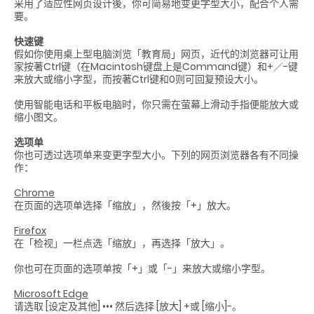
采用了适应性网页设计後，你可简易地变更字型大小，配合个人需
要。
快速键
假如你使用桌上型电脑浏览「教育局」网页，近代的浏览器可让用
家按著Ctrl键（在Macintosh键盘上是Command键）和+／-键
来放大或缩小字型，而按著Ctrl键和0则可回复预设大小。
使用智能电话和平板电脑时，你只需在萤幕上滑动手指便能放大或
缩小图文。
选项单
你也可透过选项单来变更字型大小。下列的网页浏览器各有不同操
作：
Chrome
在页面的选项单选择「缩放」，然後按「+」放大。
Firefox
在「检视」一栏点选「缩放」，再选择「放大」。
你也可在页面的选项单按「+」或「-」来放大或缩小字型。
Microsoft Edge
请选取 [设定及其他] ••• 然后选择 [放大] +或 [缩小]-。