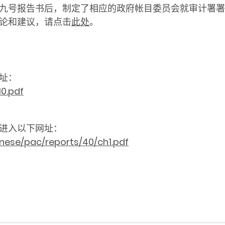
九号报告书后，制定了相应的
政府帐目委员会就审计署署
论和建议
，请点击
此处
。
址：
0.pdf
进入以下网址：
inese/pac/reports/40/ch1.pdf