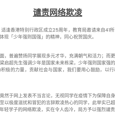
谴责网络欺凌
，适逢香港特别行政区成立
25
周年，教育局邀请来自
41
所
体现「少年强则国强」的精神，同心祝贺国庆。
，普遍赞扬同学展现多元才华，充满朝气和活力；而更
梁启超先生强调少年是国家未来栋梁，少年强则国家强
为积极的力量，贡献社会与国家，我们要用心鼓励，以行
然于网上发表不当言论，无视同学在疫情下为保障自身
至以极度滋扰和冒犯的言辞欺凌热心的同学，此举实已
年轻学子的网络欺凌，实在令人齿冷，局方予以强烈谴责