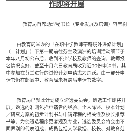
作即将开展
教育局首席助理秘书长（专业发展及培训）容宝树
由教育局举办的「在职中学教师带薪境外进修计划」
（「计划」）下第一期前往芬兰及澳洲的培训活动细节于
本年八月初公布后，收到不少学校及教师的查询。教师报
名情况良好，截至十月六日教育局收到近90份申请书，其
中参加在芬兰进行的进修计划申请尤为踊跃。由于部分申
请书仍在邮寄中，教育局未有最后申请书数字。
教育局已就此计划成立遴选委员会，遴选工作即将开
展。遴选的准则包括申请者的经验、个人陈述、校本计划
／研究方案的初步计划书与申请课程的相关性及校长推荐
书等。为使遴选程序更客观及专业，遴选委员会将会由不
同界别的代表组成，成员包括大学教授、校长、对教育范