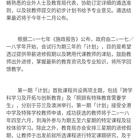
畴熟悉的业外人士及教育局代表，协助订定详细的遴选准
则，以及就教师提交的初步计划书给予专业意见。遴选结
果最迟将于今年十二月公布。
根据二○一七年《施政报告》公布，政府由二○一七／
一八学年开始，会试行为期三年的「计划」，目的是希望
透过提供带薪进修假期以及聘用代课教师的津贴，鼓励教
师出外进修，掌握最新的教育资讯及专业知识，将所学回
馈教学。
第一期「计划」首批课程共设两项主题，包括「跨学
科学习及开拓与创新教育」及「照顾有特殊教育需要学
生」，分别于芬兰及澳洲举行。第一期「计划」接受全港
中学及特殊学校教师申请，成功获选的教师将于二○一八
年四至六月，到海外参与为期五至六星期的特定课程及驻
校体验学习。除此之外，教育局亦会安排三星期的进修假
期，让教师于出发前就所选课程进行特定课题研究，及于