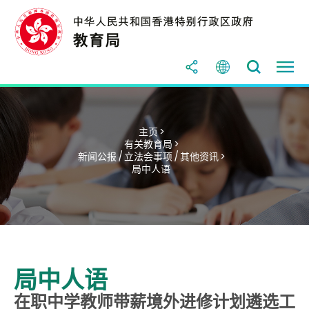
主页 >
有关教育局 >
新闻公报 / 立法会事项 / 其他资讯 >
局中人语
局中人语
在职中学教师带薪境外进修计划遴选工