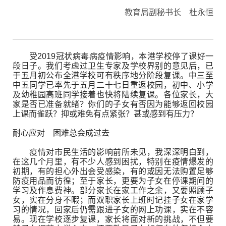
教育局副秘书长 杜永恒
受2019冠状病毒病疫情影响，本港学校停了课好一
段日子。我们考虑过卫生专家及学校界别的意见后，已
于五月初公布全港学校可有秩序地分阶段复课。中三至
中五同学已率先于五月二十七日重返校园，初中、小学
及幼稚园高班同学接着也快将陆续复课。各位家长，大
家是否已准备就绪？你们的子女有否因为能够返回校园
上课而雀跃？抑或难免有点紧张？甚或感到有压力？
耐心应对 困难总会成过去
疫情对市民生活的影响前所未见，我深深明白到，
在这几个月里，有不少人感到困扰，特别在疫情爆发的
初期，有的担心外出会受感染，有的或因无法购置足够
防疫用品而彷徨；至于家长，更要为子女在停课期间的
学习及作息费神。部分家长在家工作之余，又要照顾子
女，实在分身不暇；而双职家长上班时记挂子女在家学
习的情况，回家后仍需跟进子女的网上功课，实在不容
易。现在学校逐步复课，家长将面对新的挑战，不但要