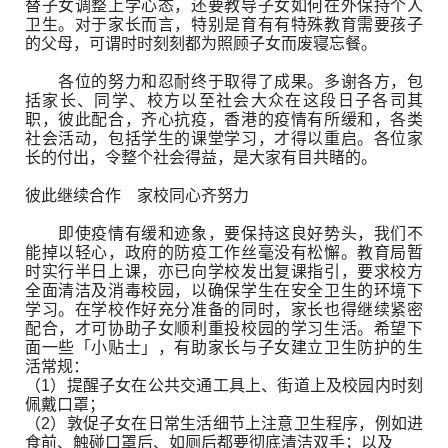
替子女调整上学心态，还要教导子女如何在外保持个人
卫生。对于家长而言，特别是育有有特殊教育需要孩子
的父母，可谓时时刻刻都为照顾子女而废寝忘餐。
各位的努力和忍耐终于取得了成果。多谢各方，包
括家长、同学、校方以至社会大众在这段日子各司其
职，彼此配合，齐心抗疫，香港的疫情有所缓和，各类
社会活动，包括学生的课堂学习，才得以重启。各位家
长的付出，令整个社会得益，是大家有目共睹的。
彼此继续合作 家校同心齐努力
即使疫情有缓和迹象，要保持这良好势头，我们不
能掉以轻心，政府的防疫工作丝毫没有松懈。教育局暂
时实行半日上课，亦已向学校发出复课指引，要求校方
全面清洁及消毒校园，以确保学生在安全卫生的环境下
学习。在学校作好充分准备的同时，家长也得继续紧密
配合，才可协助子女顺利重投校园的学习生活。希望下
面一些「小贴士」，有助家长与子女建立卫生防护的生
活常规：
（1）提醒子女在公共交通工具上、街道上及校园内时刻
佩戴口罩；
（2）敦促子女在日常生活细节上注意卫生程序，例如进
食前、触碰口罩后、如厕后都要彻底清洁双手；以及