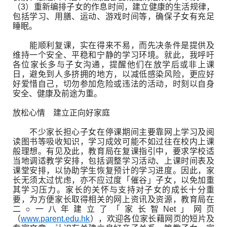
（3）重新编排子女的作息时间，建立健康的生活规律，
包括学习、用膳、运动、游戏时间等，确保子女有充足
睡眠。
能顺利复课，实在得来不易，而先决条件是提供及
维持一个安全、平稳和宁静的学习环境。就此，我呼吁
各位家长多与子女沟通，提醒他们在放学后或非上课
日，避免到人多挤拥的地方，以减低感染风险，更应好
好爱惜自己，切勿参加危险或违法的活动，时刻以自身
安全、健康及前途为重。
放松心情 建立正向好家庭
不少家长担心子女在停课期间主要靠网上学习及阅
读图书等吸收知识，学习成效可能不如过往在校内上课
般理想。有见及此，教育局在复课指引中，要求学校适
当地调适教学安排，包括调整学习活动、上课时间表及
课堂安排，以协助学生恢复预计的学习进度。因此，家
长无须太过忧虑，亦不应过度「催谷」子女，以免加重
其学习压力。家长的关怀与支持对子女的成长十分重
要，为方便家长取得相关的网上资讯及资源，教育局在
二○一八年建立了「家长智Net」网页
（
www.parent.edu.hk
），欢迎各位家长藉网页的短片及