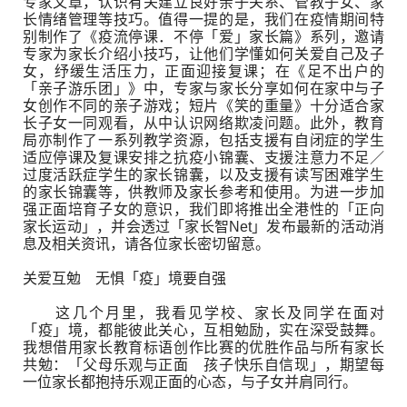
专家文章，认识有关建立良好亲子关系、管教子女、家
长情绪管理等技巧。值得一提的是，我们在疫情期间特
别制作了《疫流停课．不停「爱」家长篇》系列，邀请
专家为家长介绍小技巧，让他们学懂如何关爱自己及子
女，纾缓生活压力，正面迎接复课；在《足不出户的
「亲子游乐团」》中，专家与家长分享如何在家中与子
女创作不同的亲子游戏；短片《笑的重量》十分适合家
长子女一同观看，从中认识网络欺凌问题。此外，教育
局亦制作了一系列教学资源，包括支援有自闭症的学生
适应停课及复课安排之抗疫小锦囊、支援注意力不足／
过度活跃症学生的家长锦囊，以及支援有读写困难学生
的家长锦囊等，供教师及家长参考和使用。为进一步加
强正面培育子女的意识，我们即将推出全港性的「正向
家长运动」，并会透过「家长智Net」发布最新的活动消
息及相关资讯，请各位家长密切留意。
关爱互勉 无惧「疫」境要自强
这几个月里，我看见学校、家长及同学在面对
「疫」境，都能彼此关心，互相勉励，实在深受鼓舞。
我想借用家长教育标语创作比赛的优胜作品与所有家长
共勉：「父母乐观与正面 孩子快乐自信现」，期望每
一位家长都抱持乐观正面的心态，与子女并肩同行。