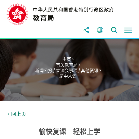
主页 >
有关教育局 >
新闻公报 / 立法会事项 / 其他资讯 >
局中人语
< 回上页
愉快复课 轻松上学