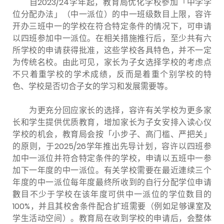
自2023/24学年起，教育局优化学校參加「中学学
位分配办法」（中一派位）的中一班级数目上限，容许
开办三班中一的学校在符合特定条件的情况下，可申请
以四班参加中一派位。在相关措施推行后，至少共有六
所学校的申请获得批准，这些学校各具特色，并不一定
为传统名校。由此可见，家长为子女选择学校的考虑点
不只着重学校的学术成绩，反而是着重个别学校的特
色、学校是否切合子女的学习和发展需要等。
为更充分回应家长的选择，容许有关学校为更多家
长和学生提供优质教育，增加家长为子女安排入读心仪
学校的机会，教育局会按「小步子、高门槛、严把关」
的原则，于2025/26学年推出先导计划，容许以四班参
加中一派位并符合特定条件的学校，申请以五班中一参
加下一年度的中一派位。有关学校需要在最近連续三个
年度的中一派位每年度最终所收到的自行分配学位申请
數目不少于学校在该年度可供中一派位的学位数目的
100%，并且其校舍条件配合扩班需要（例如足够课室及
学生活动空间）。教育局在收到学校的申请后，会整体