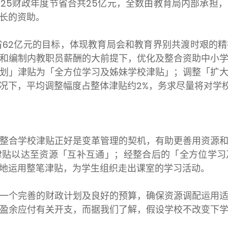
25财政年度节省合共25亿元，全数由教育局内部承担
家长的资助。
省62亿元的目标，体现教育局会和教育界别共渡时艰的
和编制内教职员薪酬的大前提下，优化及整合资助中小
划」津贴为「全方位学习及姊妹学校津贴」；调整「扩
况下，平均调整幅度占整体津贴约2%，务求尽量将对学
合学校津贴正好是变革管理的契机，有助更善用资源和
津贴以达至资源「互补互通」；经整合后的「全方位学习
地运用整笔津贴，为学生组织走出课室的学习活动。
个完善的财政计划及良好的预算，确保资源调配运用适
盈余应付有关开支，而据我们了解，假设学校不改变下