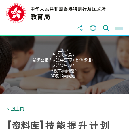
主页 >
有关教育局 >
新闻公报 / 立法会事项 / 其他资讯 >
立法会事项 >
答覆书面问题 >
答覆书面问题
< 回上页
[资料库] 技 能 提 升 计 划