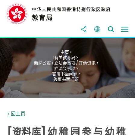
主页 >
有关教育局 >
新闻公报 / 立法会事项 / 其他资讯 >
立法会事项 >
答覆书面问题 >
答覆书面问题
< 回上页
[资料库] 幼 稚 园 参 与 幼 稚