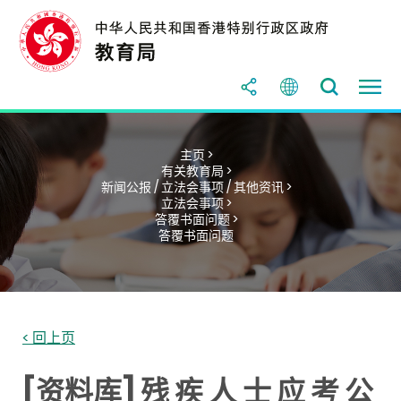
主页 >
有关教育局 >
新闻公报 / 立法会事项 / 其他资讯 >
立法会事项 >
答覆书面问题 >
答覆书面问题
< 回上页
[资料库] 残 疾 人 士 应 考 公