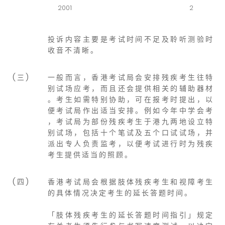
2001
2
投 诉 内 容 主 要 是 考 试 时 间 不 足 及 聆 听 测 验 时
收 音 不 清 晰 。
( 三 )
一 般 而 言 ， 香 港 考 试 局 会 安 排 残 疾 考 生 往 特
别 试 场 应 考 ， 而 且 还 会 提 供 相 关 的 辅 助 器 材
。 考 生 如 需 特 别 协 助 ， 可 在 报 考 时 提 出 ， 以
便 考 试 局 作 出 适 当 安 排 。 例 如 今 年 中 学 会 考
， 考 试 局 为 部 份 残 疾 考 生 于 港 九 两 地 设 立 特
别 试 场 ， 包 括 十 个 笔 试 及 五 个 口 试 试 场 ， 并
派 出 专 人 负 责 监 考 ， 以 便 考 试 进 行 时 为 残 疾
考 生 提 供 适 当 的 照 顾 。
( 四 )
香 港 考 试 局 会 根 据 肢 体 残 疾 考 生 和 视 障 考 生
的 具 体 情 况 决 定 考 生 的 延 长 答 题 时 间 。
「 肢 体 残 疾 考 生 的 延 长 答 题 时 间 指 引 」 规 定