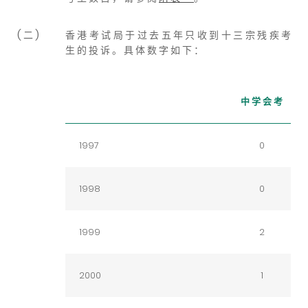
( 二 )
香 港 考 试 局 于 过 去 五 年 只 收 到 十 三 宗 残 疾 考
生 的 投 诉 。 具 体 数 字 如 下 ：
中 学 会 考
1997
0
1998
0
1999
2
2000
1