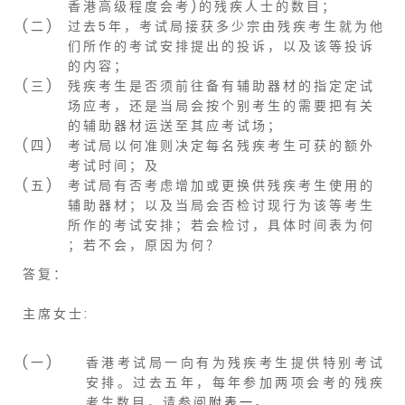
香 港 高 级 程 度 会 考 ) 的 残 疾 人 士 的 数 目 ；
( 二 )
过 去 5 年 ， 考 试 局 接 获 多 少 宗 由 残 疾 考 生 就 为 他
们 所 作 的 考 试 安 排 提 出 的 投 诉 ， 以 及 该 等 投 诉
的 内 容 ；
( 三 )
残 疾 考 生 是 否 须 前 往 备 有 辅 助 器 材 的 指 定 定 试
场 应 考 ， 还 是 当 局 会 按 个 别 考 生 的 需 要 把 有 关
的 辅 助 器 材 运 送 至 其 应 考 试 场 ；
( 四 )
考 试 局 以 何 准 则 决 定 每 名 残 疾 考 生 可 获 的 额 外
考 试 时 间 ； 及
( 五 )
考 试 局 有 否 考 虑 增 加 或 更 换 供 残 疾 考 生 使 用 的
辅 助 器 材 ； 以 及 当 局 会 否 检 讨 现 行 为 该 等 考 生
所 作 的 考 试 安 排 ； 若 会 检 讨 ， 具 体 时 间 表 为 何
； 若 不 会 ， 原 因 为 何 ？
答 复 ：
主 席 女 士 :
( 一 )
香 港 考 试 局 一 向 有 为 残 疾 考 生 提 供 特 别 考 试
安 排 。 过 去 五 年 ， 每 年 参 加 两 项 会 考 的 残 疾
考 生 数 目 ， 请 参 阅
附 表 一
。