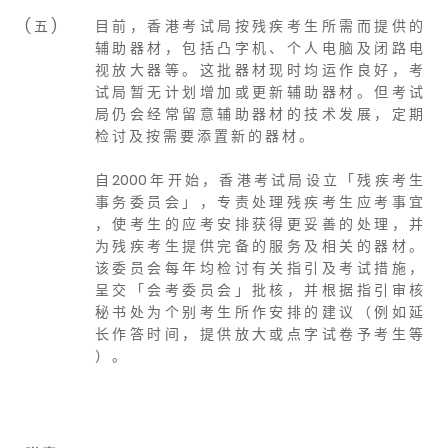
( 五 )
目 前 ， 香 港 考 试 局 按 残 疾 考 生 所 需 而 提 供 的
辅 助 器 材 ， 包 括 凸 字 机 、 个 人 电 脑 及 闭 路 电
视 放 大 器 等 。 这 批 器 材 现 时 均 运 作 良 好 ， 考
试 局 暂 无 计 划 增 加 或 更 新 辅 助 器 材 。 但 考 试
局 仍 会 经 常 留 意 辅 助 器 材 的 技 术 发 展 ， 定 期
检 讨 及 按 需 要 添 置 新 的 器 材 。
自 2000 年 开 始 ， 香 港 考 试 局 设 立 「 残 疾 考 生
事 务 委 员 会 」 ， 专 责 处 理 残 疾 考 生 应 考 事 宜
， 使 考 生 的 应 考 安 排 获 得 更 妥 善 的 处 理 ， 并
为 残 疾 考 生 提 供 完 备 的 服 务 及 相 关 的 器 材 。
该 委 员 会 每 年 均 检 讨 有 关 指 引 及 考 试 措 施 ，
呈 交 「 会 考 委 员 会 」 批 核 ， 并 根 据 指 引 审 核
秘 书 处 为 个 别 考 生 所 作 安 排 的 建 议 （ 例 如 延
长 作 答 时 间 ， 提 供 放 大 或 点 字 试 卷 予 考 生 等
） 。