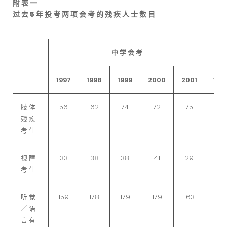
附 表 一
过 去 5 年 投 考 两 项 会 考 的 残 疾 人 士 数 目
中 学 会 考
1997
1998
1999
2000
2001
199
肢 体
56
62
74
72
75
9
残 疾
考 生
视 障
33
38
38
41
29
14
考 生
听 觉
159
178
179
179
163
21
／ 语
言 有