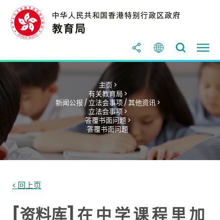
主页 >
有关教育局 >
新闻公报 / 立法会事项 / 其他资讯 >
立法会事项 >
答覆书面问题 >
答覆书面问题
< 回上页
[资料库] 在 中 学 课 程 里 加