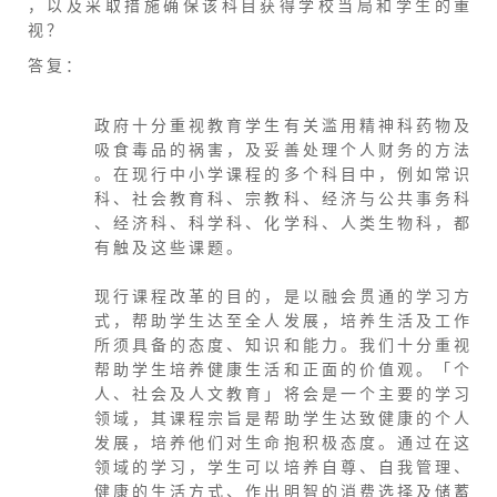
， 以 及 采 取 措 施 确 保 该 科 目 获 得 学 校 当 局 和 学 生 的 重
视 ？
答 复 ：
政 府 十 分 重 视 教 育 学 生 有 关 滥 用 精 神 科 药 物 及
吸 食 毒 品 的 祸 害 ， 及 妥 善 处 理 个 人 财 务 的 方 法
。 在 现 行 中 小 学 课 程 的 多 个 科 目 中 ， 例 如 常 识
科 、 社 会 教 育 科 、 宗 教 科 、 经 济 与 公 共 事 务 科
、 经 济 科 、 科 学 科 、 化 学 科 、 人 类 生 物 科 ， 都
有 触 及 这 些 课 题 。
现 行 课 程 改 革 的 目 的 ， 是 以 融 会 贯 通 的 学 习 方
式 ， 帮 助 学 生 达 至 全 人 发 展 ， 培 养 生 活 及 工 作
所 须 具 备 的 态 度 、 知 识 和 能 力 。 我 们 十 分 重 视
帮 助 学 生 培 养 健 康 生 活 和 正 面 的 价 值 观 。 「 个
人 、 社 会 及 人 文 教 育 」 将 会 是 一 个 主 要 的 学 习
领 域 ， 其 课 程 宗 旨 是 帮 助 学 生 达 致 健 康 的 个 人
发 展 ， 培 养 他 们 对 生 命 抱 积 极 态 度 。 通 过 在 这
领 域 的 学 习 ， 学 生 可 以 培 养 自 尊 、 自 我 管 理 、
健 康 的 生 活 方 式 、 作 出 明 智 的 消 费 选 择 及 储 蓄