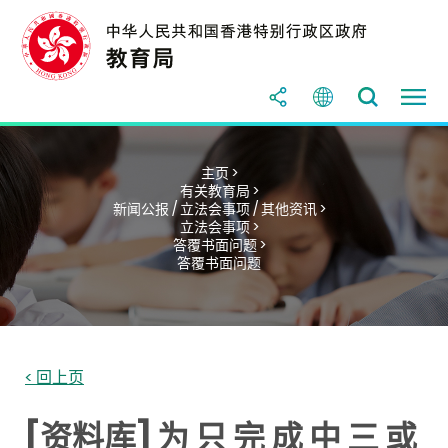
主页 >
有关教育局 >
新闻公报 / 立法会事项 / 其他资讯 >
立法会事项 >
答覆书面问题 >
答覆书面问题
< 回上页
[资料库] 为 只 完 成 中 三 或