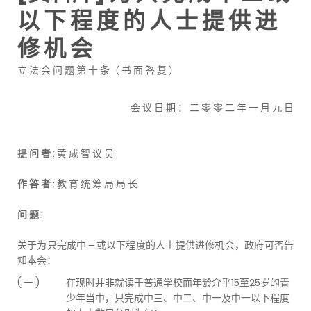
以 下 程 度 的 人 士 提 供 进
修 机 会
立 法 会 问 题 第 十 条（ 书 面 答 复 ）
会 议 日 期 ： 二 零 零 二 年 一 月 九 日
提 问 者
: 黄 成 智 议 员
作 答 者
: 教 育 统 筹 局 局 长
问 题
:
关于为只完成中三或以下程度的人士提供进修机会，政府可否告
知本会：
( 一 )
在现时并非就读于普通学校而年龄介乎15至25岁的青
少年当中，只完成中三、中二、中一及中一以下程度