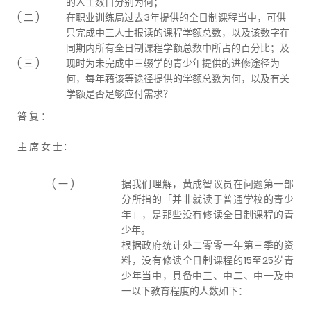
的人士数目分别为何；
( 二 )
在职业训练局过去3年提供的全日制课程当中，可供
只完成中三人士报读的课程学额总数，以及该数字在
同期内所有全日制课程学额总数中所占的百分比；及
( 三 )
现时为未完成中三辍学的青少年提供的进修途径为
何，每年藉该等途径提供的学额总数为何，以及有关
学额是否足够应付需求？
答 复 ：
主 席 女 士 :
( 一 )
据我们理解，黄成智议员在问题第一部
分所指的「并非就读于普通学校的青少
年」，是那些没有修读全日制课程的青
少年。
根据政府统计处二零零一年第三季的资
料，没有修读全日制课程的15至25岁青
少年当中，具备中三、中二、中一及中
一以下教育程度的人数如下：