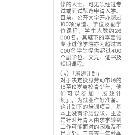
修的人士，可无须经过考
试或面试甄选申请入学。
目前，公开大学开办超过
100项深造、学位及副学
位课程，学生人数约26
000名。其辖下的李嘉诚
专业进修学院亦为超过15
000名学生提供超过400
个副学位、文凭、证书及
短期课程。
(iv) 「展翅计划」
对于决定投身劳动市场的
15至19岁离校青少年，他
们可以参加「展翅计
划」，为就业作好准备。
这计划下的培训项目，基
本上没有学历要求，主要
是针对年青人由求学转到
工作可能面对的困难及不
足之处。二零零一年秋季