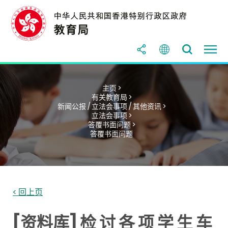
主页 >
有关教育局 >
新闻公报 / 立法会事项 / 其他资讯 >
立法会事项 >
答覆书面问题 >
答覆书面问题
< 回上页
[资料库] 检 讨 各 项 学 生 车