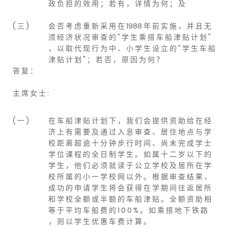
政 负 担 的 效 用 ； 若 有 ， 详 情 为 何 ； 及
( 三 )
会 否 考 虑 重 新 采 用 在 1988 年 前 实 施 ， 并 且 无
须 经 济 状 况 审 查 的 " 学 生 乘 搭 车 船 津 贴 计 划 "
， 以 取 代 现 行 为 中 、 小 学 生 设 立 的 " 学 生 车 船
津 贴 计 划 " ； 若 否 ， 原 因 为 何 ？
答 复 ：
主 席 女 士 :
( 一 )
在 车 船 津 贴 计 划 下 ， 我 们 会 提 供 资 助 给 在 经
济 上 有 需 要 及 通 过 入 息 审 查 、 居 住 地 点 与 学
校 距 离 超 逾 十 分 钟 步 行 时 间 、 尚 未 完 成 学 士
学 位 课 程 的 全 日 制 学 生 。 如 属 十 二 岁 以 下 的
学 生 ， 他 们 必 须 就 读 于 公 立 学 校 及 居 所 在 学
校 所 属 的 小 一 学 校 网 以 外 。 根 据 审 查 结 果 ，
成 功 的 申 请 学 生 将 会 获 得 在 学 期 间 往 返 居 所
和 学 校 全 额 或 半 额 的 车 船 津 贴 。 全 额 资 助 相
等 于 平 均 车 船 费 的 1 0 0 % 。 如 乘 搭 地 下 铁 路
， 则 以 学 生 优 惠 车 费 计 算 。