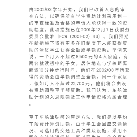
由 2002/03 学 年 开 始 ， 我 们 已 改 善 入 息 的 审
查 方 法 ， 以 确 保 所 有 学 生 资 助 计 划 采 用 划 一
的 审 查 标 准 及 合 格 的 申 请 人 能 获 得 一 致 的 资
助 幅 度 。 此 项 措 施 已 在 2001 年 12 月 7 日 获 财 务
委 员 会 批 准 〔FCR（2001-02）43〕 。 我 们 预 期
在 新 措 施 下 将 有 更 多 在 旧 制 度 下 未 能 获 得 资
助 的 清 贫 学 生 获 得 全 额 或 半 额 资 助 。 举 例 来
说 ， 一 个 月 入 不 超 过 8,500 元 的 4 人 家 庭 ， 有
两 名 就 读 初 中 的 子 女 ， 居 住 地 点 与 学 校 距 离
超 逾 10 分 钟 步 行 时 间 ， 他 们 在 2002/03 年 所 获
得 的 资 助 会 由 半 额 调 整 至 全 额 。 同 一 个 家 庭
， 假 如 月 入 不 超 过 22,700 元 ， 他 们 将 会 由 没
有 资 助 调 整 至 半 额 资 助 。 我 们 认 为 ， 车 船 津
贴 计 划 的 入 息 限 额 及 其 他 申 请 资 格 均 属 合 理
。
至 于 车 船 津 贴 额 的 厘 定 方 法 ， 我 们 是 以 平 均
车 船 费 计 算 资 助 额 。 由 于 学 生 会 因 应 交 通 情
况 、 可 选 用 的 交 通 工 具 种 类 及 设 施 ， 采 用 不