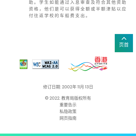
助 。 学 生 如 能 通 过 入 息 审 查 及 符 合 其 他 资 助
资 格 ， 他 们 是 可 以 获 得 全 额 或 半 额 津 贴 以 应
付 往 返 学 校 的 车 船 费 支 出 。
页首
修订日期: 2002年 11月 13日
© 2022. 教育局版权所有
重要告示
私隐政策
网页指南