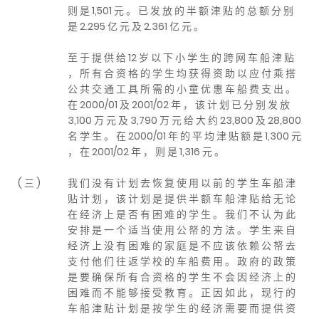
则 是 1,501 元 。 已 发 放 的 半 额 津 贴 的 总 额 分 别
是 2.295 亿 元 及 2.361 亿 元 。
至 于 提 供 给 12 岁 以 下 小 学 生 的 跨 网 车 船 津 贴
， 所 有 合 资 格 的 学 生 均 获 得 资 助 以 应 付 乘 搭
公 共 交 通 工 具 所 需 的 小 童 优 惠 车 船 费 支 出 。
在 2000/01 及 2001/02 年 ， 该 计 划 已 分 别 发 放
3,100 万 元 及 3,790 万 元 给 大 约 23,800 及 28,800
名 学 生 。 在 2000/01 年 的 平 均 津 贴 额 是 1,300 元
， 在 2001/02 年 ， 则 是 1,316 元 。
( 三 )
我 们 没 有 计 划 去 恢 复 使 用 以 前 的 学 生 车 船 津
贴 计 划 ， 该 计 划 是 提 供 半 额 车 船 津 贴 给 无 论
在 经 济 上 是 否 有 困 难 的 学 生 。 我 们 不 认 为 此
安 排 是 一 个 适 当 使 用 公 帑 的 方 法 。 学 生 来 自
经 济 上 没 有 困 难 的 家 庭 是 不 应 该 依 赖 公 帑 去
支 付 他 们 往 返 学 校 的 车 船 费 用 。 政 府 的 政 策
是 要 确 保 所 有 合 资 格 的 学 生 不 会 因 经 济 上 的
困 难 而 不 能 够 接 受 教 育 。 正 因 如 此 ， 现 行 的
车 船 津 贴 计 划 是 按 学 生 的 经 济 需 要 而 提 供 资