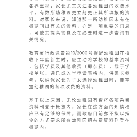
各 界 重 视 ， 家 长 尤 其 关 注 各 幼 稚 园 的 收 费 水
平 ， 有 数 所 幼 稚 园 更 立 刻 更 正 其 所 填 报 的 资
料 。 对 家 长 来 说 ， 知 道 那 一 所 幼 稚 园 未 有 在
概 览 刊 出 有 关 的 资 料 ， 亦 是 一 项 重 要 的 讯 息
， 可 使 其 提 高 警 觉 及 在 必 要 时 进 一 步 查 询 有
关 情 况 。
教 育 署 行 政 通 告 第 19/2000 号 提 醒 幼 稚 园 在 招
收 下 年 度 新 生 时 ， 应 主 动 将 学 校 的 基 本 资 料
， 包 括 学 费 及 其 他 收 费 （ 即 杂 费 ） ， 载 于 学
校 单 张 、 通 讯 或 入 学 申 请 表 格 内 ， 供 家 长 参
考 ， 以 确 保 家 长 为 子 女 选 择 幼 稚 园 时 ， 能 掌
握 幼 稚 园 的 各 项 收 费 的 资 料 。
基 于 以 上 原 因 ， 无 论 幼 稚 园 有 否 将 各 项 杂 费
资 料 刊 登 于 概 览 内 ， 家 长 在 这 方 面 的 知 情 权
应 已 有 足 够 的 保 障 ， 而 政 府 目 前 亦 不 拟 以 指
令 的 方 式 要 求 所 有 幼 稚 园 把 杂 费 资 料 刊 登 在
概 览 内 。