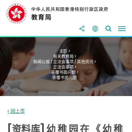
主页 >
有关教育局 >
新闻公报 / 立法会事项 / 其他资讯 >
立法会事项 >
答覆书面问题 >
答覆书面问题
< 回上页
[资料库] 幼 稚 园 在 《 幼 稚