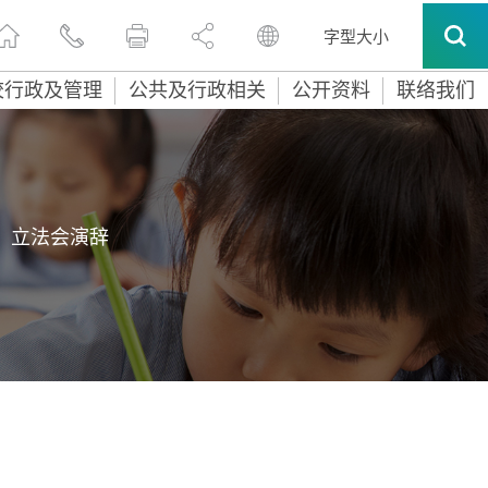
字型大小
校行政及管理
公共及行政相关
公开资料
联络我们
立法会演辞