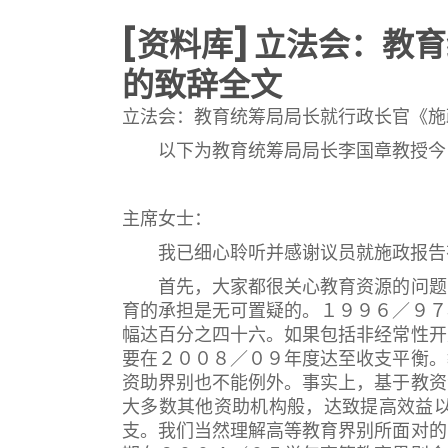
[资料库] 立法会：
的致辞全文
立法会：教育统筹局局长就行政长官《施
以下为教育统筹局局长李国章教授今日
主席女士：
我已细心聆听并感谢议员就施政报告有
首先，大家都很关心教育资源的问题，
育的承担是无可置疑的。１９９６／９７
幅达百分之四十六。如果包括非经常性开
要在２００８／０９年度达至收支平衡。
资助界别也不能例外。事实上，基于教资
大多数其他资助机构般，达致提高效益
支。我们当然理解高等教育界别所面对的