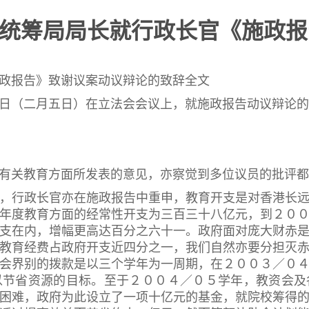
教育统筹局局长就行政长官《施政
政报告》致谢议案动议辩论的致辞全文
（二月五日）在立法会会议上，就施政报告动议辩论的
关教育方面所发表的意见，亦察觉到多位议员的批评都
行政长官亦在施政报告中重申，教育开支是对香港长远
年度教育方面的经常性开支为三百三十八亿元，到２０
支在内，增幅更高达百分之六十一。政府面对庞大财赤
教育经费占政府开支近四分之一，我们自然亦要分担灭
会界别的拨款是以三个学年为一周期，在２００３／０
以节省资源的目标。至于２００４／０５学年，教资会及
困难，政府为此设立了一项十亿元的基金，就院校筹得