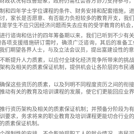
财政状况有改善迹象，政府仍需社会各方协力支持参与，
和四年学士学位课程的条件、财务安排和配套措施，进
讨，家长是否愿意、有否能力负担较多的教育开支，我
就是学生不应只因经济问题而失去应有的受学教育的机会
行谘询和估计的四年筹备期以来，我们已听到不少有关
但各项支援措施研订需时，确须广泛谘询，其后的准备工
我们期望各界人士，与及立法会议员，提出富建设性的意
断提升人力质素，以应付全球化经济竞争所带来的挑战
架构及相关的质素保证机制，提供机会让各阶层的市民
保这些资历的质素，以及列明不同程度资历之间的衔接
推动有关的教育及培训课程的发展，使它们更能回应业
行资历架构及相关的质素保证机制；并预备分阶段为有
训要求，务求将来的职业教育及培训课程更能切合行业
的质素保证机制。
强制性的安排，不会影响现职工人的就业情况。市民可