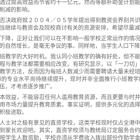
透过提高效益而节省约十一亿元，然而等额补助金计划
削减的影响。
决政府就２００４／０５学年提出得到教资会界别共识
当继续与教资会及院校商讨有关的资源安排，希望尽量减
降，正好让我们可以在不影响一般学校正常运作的情况
的自然增长，是毫无争议的事。同样地，当学生人口下降
教学的大好时机。我认同小班教学的确有好处，但不能
程与教学法都需要相应改变。有研究显示，以「一刀切
教学方法，反而因为每班人数减少而需要聘请大量未经
师的专业水平尚待继续提升，现时并非全面推行小班教学
伍，才考虑逐步推广。
效益，不能容忍任何人滥用教育资源，而且更要与时并
用市场力量提升教育质素。事实证明，提供多元化的选
积极进取。
士对之极有意见的直资学校，这类学校现时仅占全港中
到家长欢迎吧。其实，直资学校须与教统局订定服务合
按学生人数资助，学校亦须从学费收入拨出部份作助学