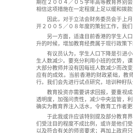
期在２００４／０５学年高等教育界别会
相信这项措施在一定程度上足以缓和拨款
因此，对于立法会财务委员会于上月否
开２００５／０８年度的策划工作，我们
另一方面，适逢目前香港的学生人口下
升的时候，增加教育经费属于现行政策下
有议员认为，学生人口下降是引进小班
生人数减少。要充分利用小班的优势，课
大部分教师并没有因每班人数减少而改变
应有的成效。当前香港的财政紧绌，教
行。我们会先进行试点研究，培训种籽队
教育投资亦需要讲求回报，要重视成本
透明度，加强问责性，减少中央监管，利
确实为教育界注入活水，令教育工作者更
于此我或许应该特别提及部分教育界人
们受注目的程度不成比例，或许是他们受
以及符合有关的师资要求；再加上政府只