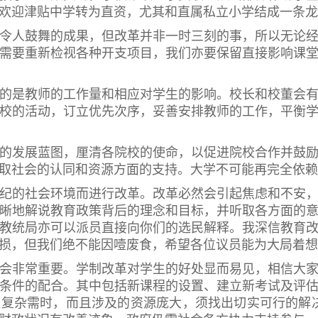
欢迎津贴中学转为直资，尤其和直属私立小学结成一条龙
人鼓舞的成果，但改革并非一时三刻的事，所以无论经
需要重新检视各种开支项目，我们亦要保留直接影响课
是教师的工作量和相应对学生的影响。校长和校董会有
校的活动，订立优先次序，妥善安排教师的工作，平衡
发展蓝图，厘清各院校的使命，以促进院校合作并鼓励
取社会的认同和资源方面的支持。大学不可能再完全依赖
的社会环境而进行改革。改革必然会引起焦虑和不安，
晰地解说教育政策背后的理念和目标，并听取各方面的
教统局亦可以派员直接向你们的选民解释。我深信教育
损，但我们绝不能因噎废食，希望各位议员能为大局着想
非常重要。学制改革对学生的好处显而易见，相信大家
条件的配合。其中包括新课程的设置、建立新考试及评
复杂需时，而且涉及的资源庞大，须找出切实可行的解