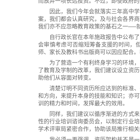
而放弃一项长远投资。不过，即使政府的
因此，我们今年会就落实三年高中学制
案，我们都会认真研究，及与社会各界商
我们亦不应忽略教育政策的基石之一──
自行政长官在本年施政报告中公布了进
会审慎考虑可否缩短筹备支援的时间，
师、家长及教科书出版商可以因应配合。
为了营造一个有利终身学习的环境，不
了教育及学制的改革，我们建议设立资历
助他们从容面对转变。
清楚订明不同资历所应达到的标准、确
和方向，来提升本身的技能和知识；亦可
训的精力和时间，发挥最大的效用。
同样，我们建议以循序渐进的方式来推
性的行业培训谘询委员会，以制定行业培
学术评审局紧密合作，协助该局推行相关
我必须一再强调，资历架构并不是一个