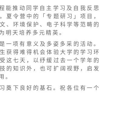
 程 能 推 动 同 学 自 主 学 习 及 自 我 反 思
 。 夏 令 营 中 的 「 专 题 研 习 」 项 目 ，
 文 、 环 境 保 护 、 电 子 科 学 等 范 畴 的
 为 明 天 培 养 多 元 精 英 。
确 是 一 项 有 意 义 及 多 姿 多 采 的 活 动 。
 生 获 得 难 得 机 会 体 验 大 学 的 学 习 环
 受 这 七 天 ， 以 纾 缓 过 去 一 个 学 年 的
 技 的 知 识 外 ， 也 可 扩 阔 视 野 ， 启 发
 用 。
 习 奠 下 良 好 的 基 石 。 祝 各 位 有 一 个