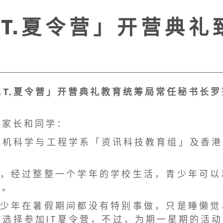
. T. 夏 令 营 」 开 营 典 礼
I. T. 夏 令 营 」 开 营 典 礼 教 育 统 筹 局 常 任 秘 书 长 罗
 家 长 和 同 学 ：
 机 科 学 与 工 程 学 系 「 资 讯 科 技 教 育 组 」 及 香 港
 ， 经 过 整 整 一 个 学 年 的 学 校 生 活 ， 青 少 年 可 以
 。
 少 年 在 暑 假 期 间 都 没 有 特 别 事 做 ， 只 是 睡 懒 觉
 选 择 参 加 I T 夏 令 营 ， 不 过 ， 为 期 一 星 期 的 活 动