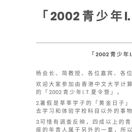
「 2002 青 少 年 I
「 2002 青 少 年 
杨 会 长 、 简 教 授 、 各 位 嘉 宾 、 各 位
欢 迎 大 家 参 加 由 香 港 中 文 大 学 计 算
的 「 2002 青 少 年 I. T. 夏 令 营 」 。
2.暑 假 是 莘 莘 学 子 的 「 黄 金 日 子 」
去 学 习 和 体 验 学 校 科 目 以 外 的 事 物
3.可 惜 有 调 查 反 映 ， 四 成 以 上 的 青
座 的 年 青 人 属 于 另 外 的 一 羣 ， 所 以