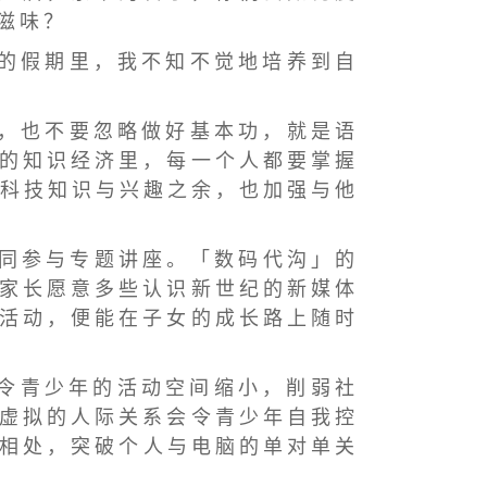
 滋 味 ？
 的 假 期 里 ， 我 不 知 不 觉 地 培 养 到 自
 ， 也 不 要 忽 略 做 好 基 本 功 ， 就 是 语
 的 知 识 经 济 里 ， 每 一 个 人 都 要 掌 握
 讯 科 技 知 识 与 兴 趣 之 余 ， 也 加 强 与 他
一 同 参 与 专 题 讲 座 。 「 数 码 代 沟 」 的
 家 长 愿 意 多 些 认 识 新 世 纪 的 新 媒 体
 活 动 ， 便 能 在 子 女 的 成 长 路 上 随 时
 令 青 少 年 的 活 动 空 间 缩 小 ， 削 弱 社
 虚 拟 的 人 际 关 系 会 令 青 少 年 自 我 控
 相 处 ， 突 破 个 人 与 电 脑 的 单 对 单 关