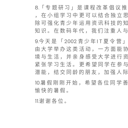
8.「 专 题 研 习 」 是 课 程 改 革 倡 议 推
， 在 小 组 学 习 中 更 可 以 结 合 独 立 思
除 可 强 化 青 少 年 运 用 资 讯 科 技 的 知
知 识 。 在 数 码 年 代 ， 我 们 注 重 人 与 
9.今 天 是 「 2002 青 少 年 I T 夏 令 营
由 大 学 举 办 这 类 活 动 ， 一 方 面 能 协
境 与 生 活 ， 并 亲 身 感 受 大 学 进 行 资
紧 张 学 习 生 活 。 更 希 望 同 学 在 参 与
潜 能 ， 结 交 同 龄 的 朋 友 ， 加 强 人 际
10.暑 假 刚 刚 开 始 ， 希 望 各 位 同 学 
愉 快 的 暑 假 。
11.谢 谢 各 位 。