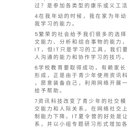
过 ？ 是 参 加 各 类 型 的 康 乐 或 义 工 活
4.在 我 年 幼 的 时 候 ， 我 在 家 为 年 幼
我 学 习 的 能 力 。
5.繁 荣 的 社 会 给 予 我 们 很 多 的 选 择
文 能 力 、 分 析 和 综 合 事 物 的 能 力 ，
I T ， 但 I T 只 是 学 习 的 工 具 ， 我 们
人 沟 通 的 能 力 和 协 作 学 习 的 技 巧 。
6.学 校 教 育 要 取 得 成 功 ， 有 赖 家 长 
形 成 ， 正 是 由 于 青 少 年 使 用 资 讯 科
， 愿 意 装 备 自 己 ， 利 用 网 络 开 展 一
给 予 帮 助 。
7.资 讯 科 技 改 变 了 青 少 年 的 社 交 模
交 能 力 和 人 际 关 系 。 在 网 络 社 交 上
制 能 力 下 降 。 I T 夏 令 营 的 好 处 是
系 ， 并 以 小 组 专 题 研 习 形 式 增 加 各