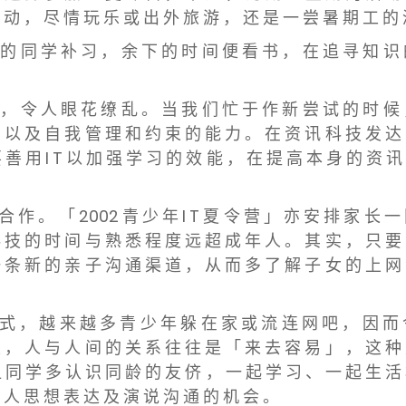
 动 ， 尽 情 玩 乐 或 出 外 旅 游 ， 还 是 一 尝 暑 期 工 的
 的 同 学 补 习 ， 余 下 的 时 间 便 看 书 ， 在 追 寻 知 识
 ， 令 人 眼 花 缭 乱 。 当 我 们 忙 于 作 新 尝 试 的 时 候
 以 及 自 我 管 理 和 约 束 的 能 力 。 在 资 讯 科 技 发 达
 要 善 用 I T 以 加 强 学 习 的 效 能 ， 在 提 高 本 身 的 资
合 作 。 「 2002 青 少 年 I T 夏 令 营 」 亦 安 排 家 长 
 技 的 时 间 与 熟 悉 程 度 远 超 成 年 人 。 其 实 ， 只 要
 条 新 的 亲 子 沟 通 渠 道 ， 从 而 多 了 解 子 女 的 上 网
 式 ， 越 来 越 多 青 少 年 躲 在 家 或 流 连 网 吧 ， 因 而
 ， 人 与 人 间 的 关 系 往 往 是 「 来 去 容 易 」 ， 这 种
 让 同 学 多 认 识 同 龄 的 友 侪 ， 一 起 学 习 、 一 起 生 活
 人 思 想 表 达 及 演 说 沟 通 的 机 会 。