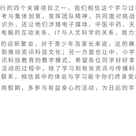
 行 的 四 个 关 键 项 目 之 一 ， 我 们 相 信 这 个 学 习 过
 考 与 集 体 创 意 ， 发 挥 团 队 精 神 ， 共 同 面 对 挑 战
 识 外 ， 还 让 他 们 涉 猎 电 子 媒 体 、 中 医 中 药 、 天
电 脑 的 互 动 关 系 、 I T 与 人 文 科 学 的 关 系 ， 致 力
 」 的 迎 新 聚 会 ， 对 于 青 少 年 及 家 长 来 说 ， 这 的 
 助 推 动 资 讯 科 技 文 化 ； 另 一 方 面 也 让 中 、 小 学
 讯 科 技 教 育 的 教 学 模 式 。 希 望 各 位 同 学 好 好 享
 活 动 的 过 程 中 ， 除 了 学 习 到 有 关 资 讯 与 传 播 科
 联 系 ， 相 信 其 中 的 体 会 与 学 习 能 令 你 们 终 身 受
善 用 假 期 ， 多 参 与 有 益 身 心 的 活 动 ， 为 日 后 的 学