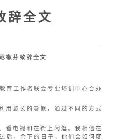
 致 辞 全 文
 范 椒 芬 致 辞 全 文
 教 育 工 作 者 联 会 专 业 培 训 中 心 合 办
 利 用 悠 长 的 暑 假 ， 通 过 不 同 的 方 式
 、 看 电 视 和 在 街 上 闲 逛 。 我 相 信 在
 过 后 ， 余 下 的 日 子 ， 你 们 会 如 何 度