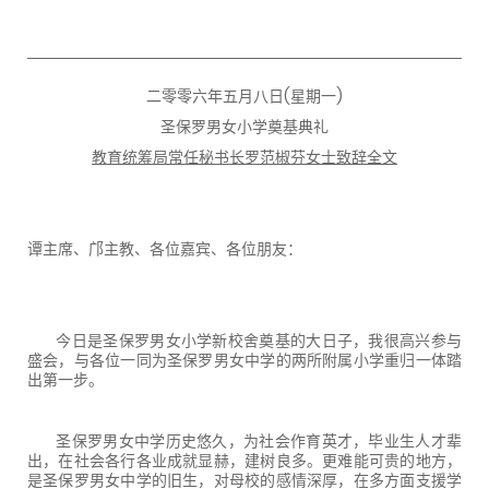
二零零六年五月八日
(
星期一
)
圣保罗男女小学奠基典礼
教育统筹局常任秘书长罗范椒芬女士致辞全文
谭主席、邝主教、各位嘉宾、各位朋友：
今日是圣保罗男女小学新校舍奠基的大日子，我很高兴参与
盛会，与各位一同为圣保罗男女中学的两所附属小学重归一体踏
出第一步。
圣保罗男女中学历史悠久，为社会作育英才，毕业生人才辈
出，在社会各行各业成就显赫，建树良多。更难能可贵的地方，
是圣保罗男女中学的旧生，对母校的感情深厚，在多方面支援学