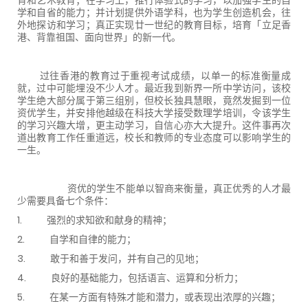
学和自省的能力；并计划提供外语学科，也为学生创造机会，往
外地探访和学习；真正实现廿一世纪的教育目标，培育「立足香
港、背靠祖国、面向世界」的新一代。
过往香港的教育过于重视考试成绩，以单一的标准衡量成
就，过中可能埋没不少人才。最近我到新界一所中学访问，该校
学生绝大部分属于第三组别，但校长独具慧眼，竟然发掘到一位
资优学生，并安排他越级在科技大学接受数理学培训，令该学生
的学习兴趣大增，更主动学习，自信心亦大大提升。这件事再次
道出教育工作任重道远，校长和教师的专业态度可以影响学生的
一生。
资优的学生不能单以智商来衡量，真正优秀的人才最
少需要具备七个条件：
1.
强烈的求知欲和献身的精神；
2.
自学和自律的能力；
3.
敢于和善于发问，并有自己的见地；
4.
良好的基础能力，包括语言、运算和分析力；
5.
在某一方面有特殊才能和潜力，或表现出浓厚的兴趣；