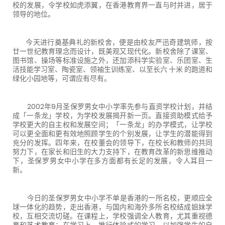
校的发展，令学校如虎添翼，在香港教育界一直与时并进，居于
领导的地位。
今天进行奠基典礼的新校舍，便是由校友严迅奇建筑师，按
廿一世纪教育理念而设计，既美观又现代化。新校舍除了课室、
图书馆、操场等标准设施之外，还加添科学实验室、乐团室、生
活技能学习室、陶瓷室、领袖生训练室、以至长六 十米 的跑道和
绿化小园地等，可谓应有尽有。
2002年
9
月圣保罗男女中小学率先参与直资学校计划，并结
成「一条龙」学校，为学校发展揭开新一页。直接资助模式给予
学校更大的自主权和发展空间；「一条龙」的办学模式，让学校
可以更全面和更有效地照顾学生的个别发展，让学生的潜能得到
充分的发挥。四年来，在校董会的领导下，在校长和教师的共同
努力下，在家长和旧生的大力支持下，在教育改革的新思维推动
下，圣保罗男女中小学在多方面都有长足的发展，令人耳目一
新。
今日的圣保罗男女中小学不单是香港的一所名校，更顺应全
球一体化的趋势，走出香港，与国内和海外多所名校结成姐妹学
校，互相交流切磋。在课程上，学校强调全人教育，尤其重视德
育和艺术教育；在学习上，推行体验式的学习，以加强学生的自