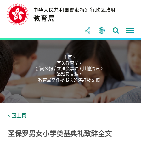
主页 >
有关教育局 >
新闻公报 / 立法会事项 / 其他资讯 >
演辞及文稿 >
教育局常任秘书长的演辞及文稿
< 回上页
圣保罗男女小学奠基典礼致辞全文