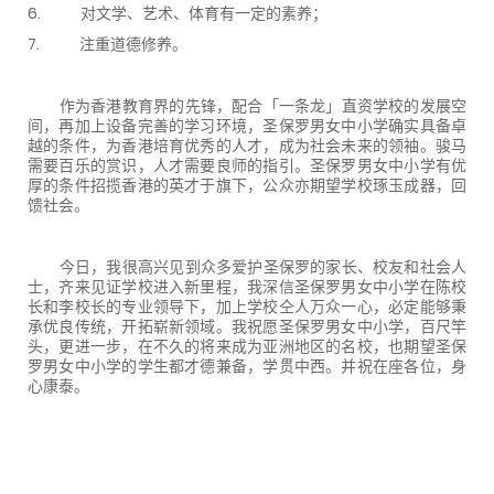
6.
对文学、艺术、体育有一定的素养；
7.
注重道德修养。
作为香港教育界的先锋，配合「一条龙」直资学校的发展空
间，再加上设备完善的学习环境，圣保罗男女中小学确实具备卓
越的条件，为香港培育优秀的人才，成为社会未来的领袖。骏马
需要百乐的赏识，人才需要良师的指引。圣保罗男女中小学有优
厚的条件招揽香港的英才于旗下，公众亦期望学校琢玉成器，回
馈社会。
今日，我很高兴见到众多爱护圣保罗的家长、校友和社会人
士，齐来见证学校进入新里程，我深信圣保罗男女中小学在陈校
长和李校长的专业领导下，加上学校仝人万众一心，必定能够秉
承优良传统，开拓崭新领域。我祝愿圣保罗男女中小学，百尺竿
头，更进一步，在不久的将来成为亚洲地区的名校，也期望圣保
罗男女中小学的学生都才德兼备，学贯中西。并祝在座各位，身
心康泰。