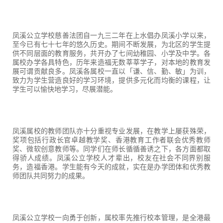
凤溪公立学校慈善法团自一九三二年在上水倡办凤溪小学以来，
至今已有七十七年的悠久历史。期间不断发展，为北区的学生提
供不同层面的教育服务，共开办了七间幼稚园、小学及中学。各
属校办学各具特色，历年来造福无数莘莘学子，对本地的教育发
展可谓贡献良多。凤溪各属校一直以「谦、信、勤、敏」为训，
致力为学生营造良好的学习环境，提供多元化而均衡的课程，让
学生可以愉快地学习，尽展潜能。
凤溪属校的教师团队亦十分重视专业发展，在教学上屡获殊荣，
奖项包括行政长官卓越教学奖、香港教育工作者联会优秀教师
奖、微软创意教师等。同学们在师长循循善诱之下，各方面都取
得骄人成绩。凤溪公立学校人才辈出，校友在社会不同界别服
务，造福香港。学生能有今天的成就，实在是办学团体和优秀教
师团队共同努力的成果。
凤溪公立学校一向勇于创新，属校率先推行校本管理，是全港最