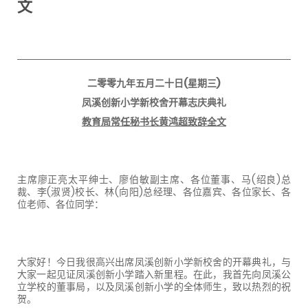
文
二零零九年五月二十日
(
星期三
)
凤溪创新小学新校舍开幕志庆典礼
教育局常任秘书长黄鸿超致辞全文
主席廖正亮太平绅士、廖伯敏副主席、各位董事、马
(
绍良
)
总
裁、李
(
淑贤
)
校长、林
(
向阳
)
总经理、各位嘉宾、各位家长、各
位老师、各位同学：
大家好！今日我很高兴出席凤溪创新小学新校舍的开幕典礼，与
大家一起见证凤溪创新小学踏入新里程。在此，我首先向凤溪公
立学校的董事局，以及凤溪创新小学的全体师生，致以热烈的祝
贺。