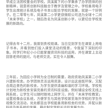
早成立法团校董会的学校。凤溪属下的小学秉承了办学团体的创
新精神，锐意将创新科技融合于教学及管理之中。学校善用电子
学生出席统计系统及电子书本以配合学校的发展，就是一个好例
子。在二零零七年，凤溪第二小学更获微软公司选为全球十二间
「未来学校」之一，随后改名为凤溪创新小学，以更切合学校发
展的新路向。
记得去年十二月，我曾到贵校观课。当日见到学生在课堂上用电
子书本，并看到他们投入课堂活动的情景，令我留下深刻的印
象。同学们年纪小小已能掌握资讯科技的运用，并在课堂上主动
回答老师的提问，与老师交流，实在令人鼓舞。
三年前，为回应小学转为全日制的需要，政府资助凤溪第二小学
兴建新校舍。办学团体灵活运用资源，设计出这座既环保，又配
合周边景色的新校舍，为学生提供清幽和谐的学习环境。学校有
计划地为新校舍安装完善的资讯科技设施，例如铺设全校无线上
网系统，让学生可以随时随地上网学习，并在「未来学校教室」
设置视像会议系统，方便学生与其他学校甚至海外学校的学生作
视像交流活动，处处都显出学校能善用新校舍的优势，并配以新
科技及新系统的发展，藉此制定学校长远的发展方向。