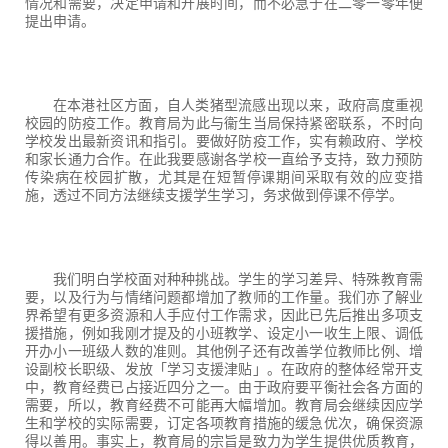
情况和需要，决定申请和开展时间，而不必急于在二零一零年便
提出申请。
在本港社区方面，自人类猪型流感出现以来，政府高度重视
校园的防疫工作。教育局为此与衞生当局保持紧密联系，不时向
学校发出最新资讯和指引。要做好防疫工作，实有赖政府、学校
和家长通力合作。在此我要感谢各学校一直给予支持，致力预防
传染病在校园扩散，尤其是在短暂停课期间采取有效的应变措
施，透过不同方法继续支援学生学习，务求做到停课不停学。
我们明白学校面对种种挑战。学生的学习差异、特殊教育需
要，以及行为与情绪问题都增加了教师的工作量。我们亦了解业
界希望有更多资源和人手应付工作需求，因此已先后推出多项支
援措施，例如我刚才提及的小班教学、设定小一收生上限、调低
开办小一班级人数的准则。其他例子还有改善学位教师比例、增
设副校长职级、发放「学习支援津贴」。在政府的整体经常开支
中，教育经费已占接近四分之一。由于政府要平衡社会各方面的
需要，所以，教育经费不可能再大幅增加。教育局会继续因应学
生和学校的实际需要，订定各项教育措施的缓急优次，确保资源
得以善用。事实上，教育局的宗旨是致力为学生提供优质教育，