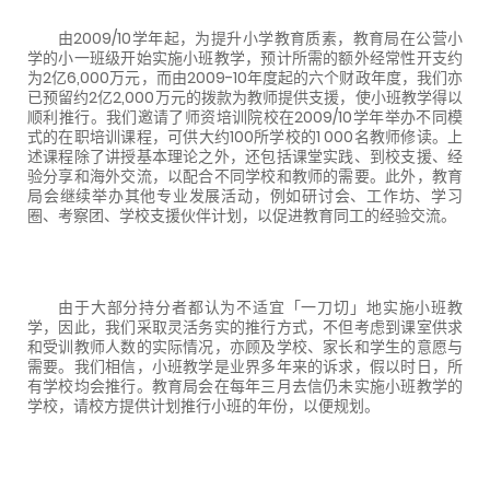
由
2009/10
学年起，为提升小学教育质素，教育局在公营小
学的小一班级开始实施小班教学，预计所需的额外经常性开支约
为
2
亿
6,000
万元，而由
2009-10
年度起的六个财政年度，我们亦
已预留约
2
亿
2,000
万元的拨款为教师提供支援，使小班教学得以
顺利推行。我们邀请了师资培训院校在
2009/10
学年举办不同模
式的在职培训课程，可供大约
100
所学校的
1 000
名教师修读。上
述课程除了讲授基本理论之外，还包括课堂实践、到校支援、经
验分享和海外交流，以配合不同学校和教师的需要。此外，教育
局会继续举办其他专业发展活动，例如研讨会、工作坊、学习
圈、考察团、学校支援伙伴计划，以促进教育同工的经验交流。
由于大部分持分者都认为不适宜「一刀切」地实施小班教
学，因此，我们采取灵活务实的推行方式，不但考虑到课室供求
和受训教师人数的实际情况，亦顾及学校、家长和学生的意愿与
需要。我们相信，小班教学是业界多年来的诉求，假以时日，所
有学校均会推行。教育局会在每年三月去信仍未实施小班教学的
学校，请校方提供计划推行小班的年份，以便规划。