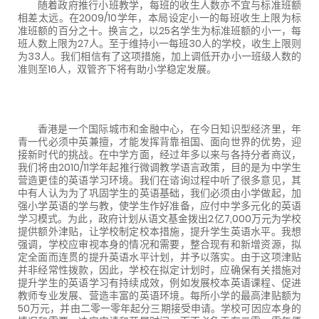
随着政府推行小班教学，每班的收生人数亦不宜与标准班额
相差太远。在
2009/10
学年，本局设定小一的每班收生上限为标
准班额的百分之十。换言之，以
25
名学生为标准班额的小一，每
班人数上限为
27
人。至于维持小一每班
30
人的学校，收生上限则
为
33
人。我们相信有了这项措施，加上调低开办小一班级人数的
准则至
16
人，双管齐下将有助小学稳定发展。
香港是一个国际城市和金融中心，在今日知识型经济里，年
青一代必须中英兼擅，才能发挥背靠祖国、面向世界的优势，迎
接新时代的挑战。在中学方面，经过年多以来与各持分者商议，
我们将由
2010/11
学年起推行微调教学语言政策，目的是为中学生
营造更佳的英语学习环境。我们在谘询过程中听了很多意见，其
中有人认为为了巩固学生的英语基础，我们必须由小学做起，加
强小学英语的学与教，使学生作好准备，应付中学多元化的英语
学习模式。为此，政府计划从语文基金拨出
2
亿
7,000
万元为学校
提供额外津贴，让学校制定校本措施，提升学生英语水平。我想
强调，学校应审视本身的情况和需要，整合现有和新增资源，拟
定全面而连贯的提升英语水平计划，并予以落实。由于这项津贴
并非经常性拨款，因此，学校在拟定计划时，应确保有关措施对
提升学生的英语学习有持续成效，例如发展校本英语课程、促进
教师专业发展、营造丰富的英语环境。每所小学的最高津贴额为
50
万元，并由二零一零年起分三期接受申请。学校可因应本身的