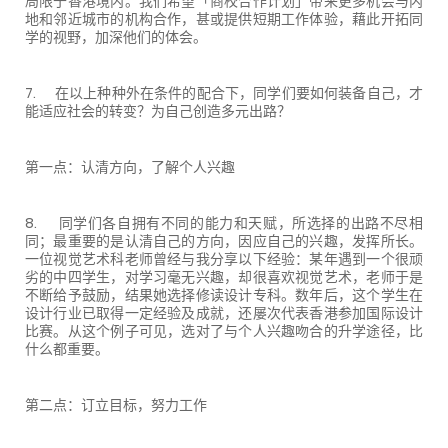
局限于香港境内。我们希望「商校合作计划」带来更多机会与内
地和邻近城市的机构合作，甚或提供短期工作体验，藉此开拓同
学的视野，加深他们的体会。
7. 在以上种种外在条件的配合下，同学们要如何装备自己，才
能适应社会的转变？为自己创造多元出路？
第一点：认清方向，了解个人兴趣
8. 同学们各自拥有不同的能力和天赋，所选择的出路不尽相
同；最重要的是认清自己的方向，因应自己的兴趣，发挥所长。
一位视觉艺术科老师曾经与我分享以下经验：某年遇到一个很顽
劣的中四学生，对学习毫无兴趣，却很喜欢视觉艺术，老师于是
不断给予鼓励，结果她选择修读设计专科。数年后，这个学生在
设计行业已取得一定经验及成就，还屡次代表香港参加国际设计
比赛。从这个例子可见，选对了与个人兴趣吻合的升学途径，比
什么都重要。
第二点：订立目标，努力工作