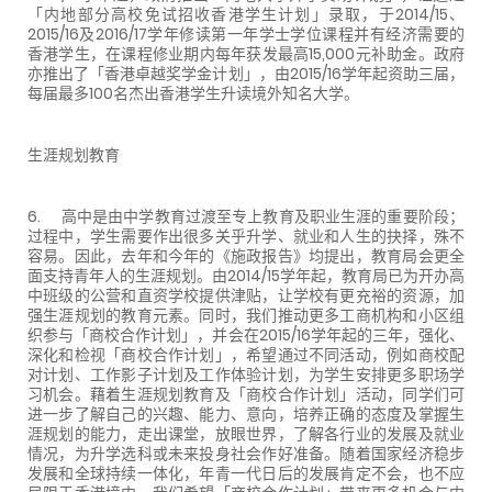
「内地部分高校免试招收香港学生计划」录取，于2014/15、
2015/16及2016/17学年修读第一年学士学位课程并有经济需要的
香港学生，在课程修业期内每年获发最高15,000元补助金。政府
亦推出了「香港卓越奖学金计划」，由2015/16学年起资助三届，
每届最多100名杰出香港学生升读境外知名大学。
生涯规划教育
6. 高中是由中学教育过渡至专上教育及职业生涯的重要阶段；
过程中，学生需要作出很多关乎升学、就业和人生的抉择，殊不
容易。因此，去年和今年的《施政报告》均提出，教育局会更全
面支持青年人的生涯规划。由2014/15学年起，教育局已为开办高
中班级的公营和直资学校提供津贴，让学校有更充裕的资源，加
强生涯规划的教育元素。同时，我们推动更多工商机构和小区组
织参与「商校合作计划」，并会在2015/16学年起的三年，强化、
深化和检视「商校合作计划」，希望通过不同活动，例如商校配
对计划、工作影子计划及工作体验计划，为学生安排更多职场学
习机会。藉着生涯规划教育及「商校合作计划」活动，同学们可
进一步了解自己的兴趣、能力、意向，培养正确的态度及掌握生
涯规划的能力，走出课堂，放眼世界，了解各行业的发展及就业
情况，为升学选科或未来投身社会作好准备。随着国家经济稳步
发展和全球持续一体化，年青一代日后的发展肯定不会，也不应