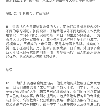
果遇到困难便一蹶不振，大家认为还会有今天零食屋的故事吗？
第四点：抓紧机会，扩阔视野
11. 常言「机会是留给有准备的人」。同学们应多参与校内校外
不同的学习活动，扩阔视野，了解香港以外不同地区的工作及发
展情况，学习不同的知识和技能，为自己的生涯好好装备。广为
香港人认识的一家茶餐厅，其业务由本地扩展至多个内地城市，
规模宏大，不但成为上市公司，更是本港著名品牌。成功的关
键，在于抓紧时机，勇于拓新。国家发展一日千里，外国很多企
业和年轻人都有意到内地闯一闯，希望香港的年轻人能善用香港
的优势，把握内地经济腾飞的机遇。
结语
12. 一如许多奥运会金牌运动员，他们辉煌的成就展现在大家眼
前，但我们往往忽略了成功背后的辛酸和汗水。同学们，今天就
要好好规划你的人生，朝着自己的理想进发，你们同样可以有属
于自己的成功故事。我刚才提到的，包括香港各行各业的专业化
与多样化、高等教育和职业教育的发展、香港资历架构的设立，
以及新高中课程的推行，都为中学毕业生提供多元及多阶进出的