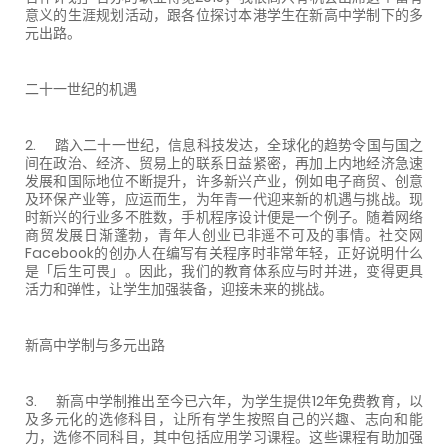
意义的生涯规划活动，跟各位探讨本港学生在新高中学制下的多
元出路。
二十一世纪的机遇
2. 踏入二十一世纪，信息科技发达，全球化的趋势令国与国之
间在政治、经济、贸易上的联系日益紧密，再加上内地经济急速
发展和国际地位不断提升，许多新兴产业，例如电子商贸、创意
及环保产业等，应运而生，为年青一代迎来新的机遇与挑战。现
时新兴的行业多不胜数，手机程序设计便是一个例子。随着网络
商贸发展日渐蓬勃，青年人创业已非遥不可及的事情。社交网
Facebook的创办人在编写有关程序时非常年轻，正好说明什么
是「后生可畏」。因此，我们的教育体系应与时并进，变得更具
活力和弹性，让学生加强装备，迎接未来的挑战。
新高中学制与多元出路
3. 新高中学制推出至今已六年，为学生提供12年免费教育，以
及多元化的选修科目，让所有学生按照自己的兴趣、志向和能
力，选修不同科目，其中包括应用学习课程。这些课程有助加强