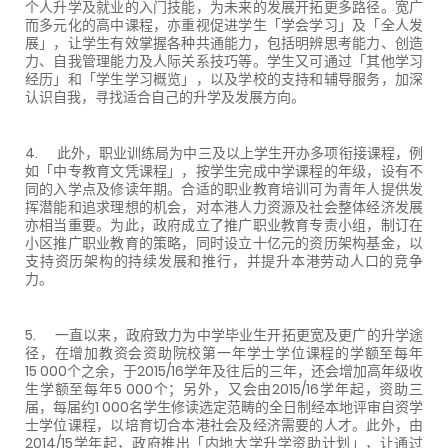
个人升学及就业的入门技能，为未来的发展开拓更多路径。宽广
而多元化的高中课程，亦重视促进学生「学会学习」及「全人发
展」，让学生有效掌握各种共通能力，包括明辨思考能力、创造
力、自我管理能力及人际关系技巧等。学生又可通过「其他学习
经历」和「学生学习概览」，以及学校的支持和辅导服务，加深
认识自我，寻找适合自己的升学及发展方向。
4. 此外，职业训练局为中三及以上学生开办多项衔接课程，例
如「中专教育文凭课程」，按学生完成中学课程的年级，设有不
同的入学点及修读年期。合适的职业教育培训可为青年人提供发
挥潜能和追求理想的机会，对本港人力资源及社会整体经济发展
亦相当重要。为此，政府成立了推广职业教育专责小组，制订在
小区推广职业教育的策略，同时设立十亿元的资历架构基金，以
支持资历架构的持续发展和推行，并提升本港劳动人口的竞争
力。
5. 一直以来，政府致力为中学毕业生开拓更宽及更广的升学途
径，在增加教资会资助院校第一年学士学位课程的学额至每年
15 000个之余，于2015/16学年及往后的三年，还会增加高年级收
生学额至每年5 000个；另外，又会由2015/16学年起，资助三
届，每届约1 000名学生修读选定范畴的全日制经本地评审自资学
士学位课程，以培育切合本港社会及经济需要的人才。此外，由
2014/15学年起，政府推出「内地大学升学资助计划」，让通过