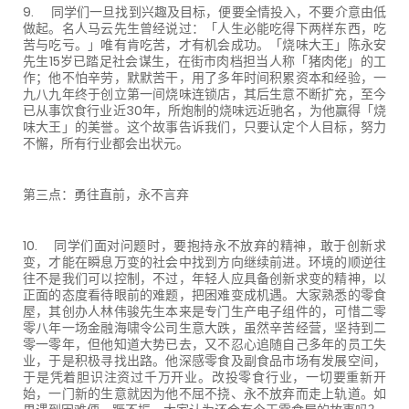
9. 同学们一旦找到兴趣及目标，便要全情投入，不要介意由低
做起。名人马云先生曾经说过：「人生必能吃得下两样东西，吃
苦与吃亏。」唯有肯吃苦，才有机会成功。「烧味大王」陈永安
先生15岁已踏足社会谋生，在街市肉档担当人称「猪肉佬」的工
作；他不怕辛劳，默默苦干，用了多年时间积累资本和经验，一
九八九年终于创立第一间烧味连锁店，其后生意不断扩充，至今
已从事饮食行业近30年，所炮制的烧味远近驰名，为他赢得「烧
味大王」的美誉。这个故事告诉我们，只要认定个人目标，努力
不懈，所有行业都会出状元。
第三点：勇往直前，永不言弃
10. 同学们面对问题时，要抱持永不放弃的精神，敢于创新求
变，才能在瞬息万变的社会中找到方向继续前进。环境的顺逆往
往不是我们可以控制，不过，年轻人应具备创新求变的精神，以
正面的态度看待眼前的难题，把困难变成机遇。大家熟悉的零食
屋，其创办人林伟骏先生本来是专门生产电子组件的，可惜二零
零八年一场金融海啸令公司生意大跌，虽然辛苦经营，坚持到二
零一零年，但他知道大势已去，又不忍心追随自己多年的员工失
业，于是积极寻找出路。他深感零食及副食品市场有发展空间，
于是凭着胆识注资过千万开业。改投零食行业，一切要重新开
始，一门新的生意就因为他不屈不挠、永不放弃而走上轨道。如