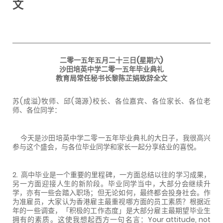
文
二零一五年五月二十三日(星期六)
沙田培英中学二零一五年毕业典礼
教育局常任秘书长黎陈芷娟致辞全文
苏(成溢)牧师、邱(蔼源)校长、各位嘉宾、各位家长、各位老
师、各位同学：
今天是沙田培英中学二零一五年毕业典礼的大日子，我很高兴
参与这个盛会，与各位毕业同学和家长一起分享结业的喜悦。
2. 高中毕业是一个重要的里程碑，一方面总结以往的学习成果，
另一方面迎接人生的新阶段。毕业同学当中，大部分会继续升
学，亦有一些会踏入职场；但无论如何，最终都会投身社会。作
为准雇员，大家认为香港雇主最重视哪方面的员工素质？根据近
年的一些调查，「积极的工作态度」是大部分雇主最期望毕业生
拥有的素质。这使我想起西方一句名言：Your attitude, not