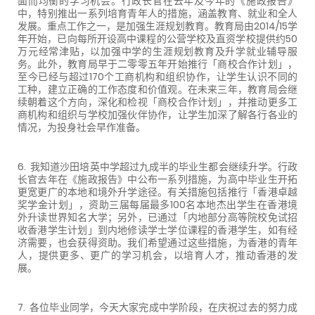
面而均衡的学习机会。行政长官在去年及今年的《施政报告》
中，特别推出一系列培育青年人的措施，涵盖教育、就业和全人
发展。重点工作之一，是加强生涯规划教育。教育局由2014/15学
年开始，已向每所开设高中课程的公营学校及直资学校提供约50
万元经常津贴，以加强中学的生涯规划教育及升学就业辅导服
务。此外，教育局早于二零零五年开始推行「商校合作计划」，
至今已经与超过170个工商机构和组织协作，让学生认识不同的
工种，建立正确的工作态度和价值观。在未来三年，教育局会继
续朝着这个方向，深化和检视「商校合作计划」，并推动更多工
商机构和组织与学校加强伙伴协作，让学生加深了解各行各业的
情况，为投身社会早作准备。
6. 我知道沙田培英中学超过九成半的毕业生都会继续升学。行政
长官去年在《施政报告》中公布一系列措施，为高中毕业生开拓
更宽更广的本地和境外升学途径。有关措施包括推行「香港卓越
奖学金计划」，资助三届每届最多100名本地杰出学生在香港境
外升读世界知名大学；另外，已通过「内地部分高等院校免试招
收香港学生计划」到内地修读学士学位课程的香港学生，如有经
济需要，也会获得资助。我们希望通过这些措施，为香港的青年
人，提供更多、更广的学习机会，以培育人才，推动香港的发
展。
7. 各位毕业同学，今天大家完成中学阶段，在庆祝过去的努力成