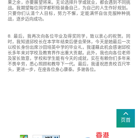
果之余，亦要展望将来。无论选择升学或就业，都会遇到不同挑
战。我期望每位同学都积极装备自己，为自己的人生作好规划。
只要你们认清个人目标，努力不懈，定能满怀自信克服种种挑
战，逐步迈向成功。
8. 最后，我再次向各位毕业及得奖同学，致以衷心的祝贺。同
时，我知道邱校长在本学年结束后便会荣休，今天是她最后一次
以校长身份出席沙田培英中学的毕业礼，我谨藉此机会感谢邱校
长多年来对学校及教育界作出重大贡献。此外，我也向各位老师
及家长致意，学校和学生能有今天的成就，实在有赖你们多年来
不畏辛劳，悉心照顾和教导下一代。最后，我谨祝愿贵校百尺竿
头，更进一步，在座各位身心康泰。多谢各位。
页首