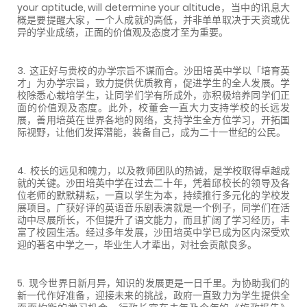
your aptitude, will determine your altitude，当中的讯息大
概是要提醒大家，一个人成就的高低，并非单单取决于天资或优
异的学业成绩，正面的价值观及态度才至为重要。
3. 这正好与贵校的办学宗旨不谋而合。沙田培英中学以「培育英
才」为办学宗旨，致力提供优质教育，促进学生的全人发展。学
校除悉心栽培学生，让同学们学有所成外，亦积极培养同学们正
面的价值观及态度。此外，校董会一直大力支持学校的长远发
展，善用培英在世界各地的网络，支持学生全方位学习，开拓国
际视野，让他们发挥潜能，装备自己，成为二十一世纪的公民。
4. 校长的远见和魄力，以及教师团队的热诚，是学校取得卓越成
就的关键。沙田培英中学在过去二十年，凭着邱校长的领导及各
位老师的默默耕耘，一直以学生为本，持续推行多元化的学校发
展项目。广获好评的英语音乐剧表演就是一个例子，同学们在活
动中尽展所长，不但提升了语文能力，而且扩阔了学习经历，丰
富了校园生活。经过多年发展，沙田培英中学已成为区内深受欢
迎的著名中学之一，毕业生人才辈出，对社会贡献良多。
5. 现今世界日新月异，知识的发展更是一日千里。为协助我们的
新一代作好准备，迎接未来的挑战，政府一直致力为学生提供全