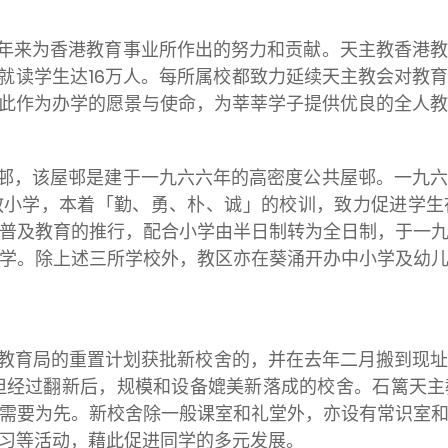
年来为香港教育事业所作出的努力和贡献。天主教香港
，就读学生达16万人。每所属校都致力延续天主教会对教
此作为办学的愿景与使命，为莘莘学子提供优良的全人教
邨，该屋邨是建于一九六六年的高密度公共屋邨。一九
教小学，本着「勤、勇、朴、诚」的校训，致力促进学生
普及教育的推行，配合小学由半日制转为全日制，于一
学。除上述三所学校外，教区亦在葵涌开办中小学及幼
教育局的重置计划获批新校舍的，并在去年二月搬到现
但经过翻新后，规模和设备媲美新落成的校舍。石篱天
需要为先。新校舍除一般课室和礼堂外，亦设有常识室
习等活动，藉此促进同学的多元发展。