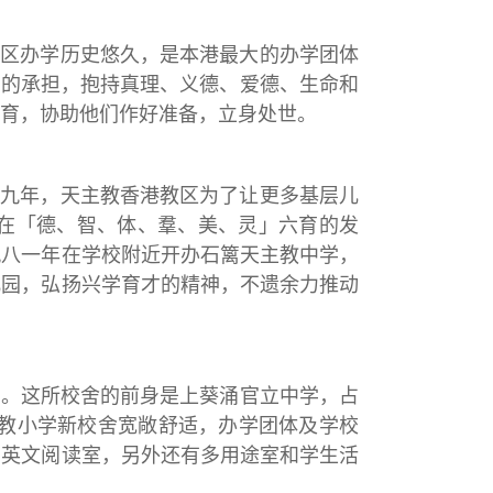
教区办学历史悠久，是本港最大的办学团体
育的承担，抱持真理、义德、爱德、生命和
育，协助他们作好准备，立身处世。
六九年，天主教香港教区为了让更多基层儿
在「德、智、体、羣、美、灵」六育的发
九八一年在学校附近开办石篱天主教中学，
儿园，弘扬兴学育才的精神，不遗余力推动
址。这所校舍的前身是上葵涌官立中学，占
主教小学新校舍宽敞舒适，办学团体及学校
和英文阅读室，另外还有多用途室和学生活