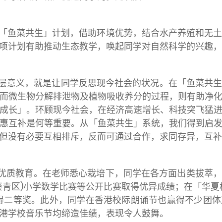
「鱼菜共生」计划，借助环境优势，结合水产养殖和无
项计划有助推动生态教学，唤起同学对自然科学的兴趣，
层意义，就是让同学反思现今社会的状况。在「鱼菜共
而微生物分解排泄物及植物吸收养分的过程，则有助净
成长」。环顾现今社会，在经济高速增长、科技突飞猛
惠互补是何等重要。从「鱼菜共生」系统，我们得到启
但没有必要互相排斥，反而可通过合作，求同存异，互补
优质教育。在老师悉心栽培下，同学在各方面出类拔萃
葵青区)小学数学比赛等公开比赛取得优异成绩；在「华夏
得二等奖。此外，同学在香港校际朗诵节也赢得不少团
港学校音乐节均缔造佳绩，表现令人鼓舞。