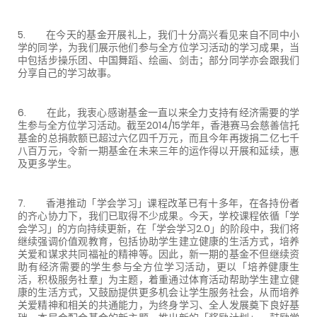
5. 在今天的基金开展礼上，我们十分高兴看见来自不同中小
学的同学，为我们展示他们参与全方位学习活动的学习成果，当
中包括步操乐团、中国舞蹈、绘画、剑击；部分同学亦会跟我们
分享自己的学习故事。
6. 在此，我衷心感谢基金一直以来全力支持有经济需要的学
生参与全方位学习活动。截至2014/15学年，香港赛马会慈善信托
基金的总捐款额已超过六亿四千万元，而且今年再拨捐二亿七千
八百万元，令新一期基金在未来三年的运作得以开展和延续，惠
及更多学生。
7. 香港推动「学会学习」课程改革已有十多年，在各持份者
的齐心协力下，我们已取得不少成果。今天，学校课程依循「学
会学习」的方向持续更新，在「学会学习2.0」的阶段中，我们将
继续强调价值观教育，包括协助学生建立健康的生活方式，培养
关爱和谋求共同福祉的精神等。因此，新一期的基金不但继续资
助有经济需要的学生参与全方位学习活动，更以「培养健康生
活，积极服务社羣」为主题，着重通过体育活动帮助学生建立健
康的生活方式，又鼓励提供更多机会让学生服务社会，从而培养
关爱精神和相关的共通能力，为终身学习、全人发展奠下良好基