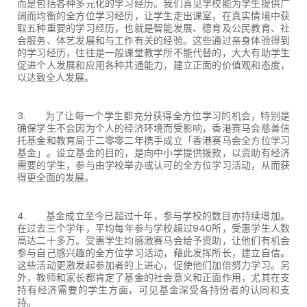
而是包括各种多元化的学习经历。我们喜见学校能为学生提供广
阔而均衡的全方位学习经历，让学生走出课室，在真实情境中获
取五种重要的学习经历，也就是智能发展、德育及公民教育、社
会服务、体艺发展和与工作有关的经验。这些通过亲身体验得到
的学习经历，往往是一般课堂教学所不能代替的，大大有助学生
促进个人发展和应用各种共通能力，建立正面的价值观和态度，
以达致全人发展。
3. 为了让每一个学生都充分获得全方位学习的机会，特别是
确保学生不会因为个人的经济环境而受影响，香港赛马会慈善信
托基金和教育局于二零零二年携手成立「香港赛马会全方位学习
基金」。设立基金的目的，是向中小学提供拨款，以资助有经济
需要的学生，参与由学校举办或认可的全方位学习活动，从而获
得更全面的发展。
4. 基金成立至今已超过十年，参与学校的数目亦持续增加。
在过去三个学年，平均每年参与学校超过940所，受惠学生人数
高达二十多万。受惠学生均感激赛马会给予资助，让他们有机会
参与自己感兴趣的全方位学习活动，藉此发挥所长，建立自信。
这些活动更激发起参加者的上进心，促使他们加倍努力学习。另
外，教师和家长都肯定了基金的社会意义和正面作用，尤其在支
持有经济需要的学生方面，可见基金深受各持份者的认同和支
持。