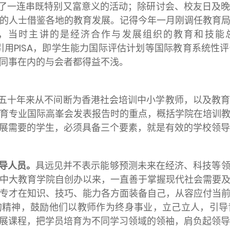
了一连串既特别又富意义的活动；除研讨会、校友日及
的人士借鉴各地的教育发展。记得今年一月刚调任教育
时主讲的是经济合作与发展组织的教育和技能总监施莱歇尔教
名，他引用PISA，即学生能力国际评估计划等国际教育系
同事在内的与会者都得益不浅。
五十年来从不间断为香港社会培训中小学教师，以及教
育专业国际高峯会发表报告时的重点，概括学院在培训
展需要的学生，必须具备三个要素，就是有效的学校领导
导人员。
具远见并不表示能够预测未来在经济、科技等
中大教育学院自创办以来，一直善于掌握现代社会需要
专才在知识、技巧、能力各方面装备自己，从容应付当
的精神，鼓励他们以教师作为终身事业，立己立人，引导
展课程，把学员培育为不同学习领域的领袖，肩负起领导