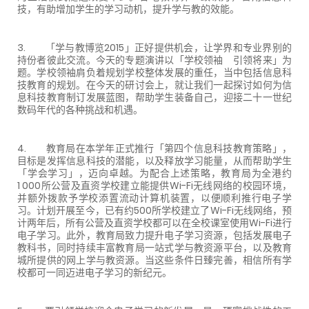
技，有助增加学生的学习动机，提升学与教的效能。
3. 「学与教博览2015」正好提供机会，让学界和专业界别的
持份者彼此交流。今天的专题演讲以「学校领袖 引领将来」为
题。学校领袖肩负着规划学校整体发展的重任，当中包括信息科
技教育的规划。在今天的研讨会上，就让我们一起探讨如何为信
息科技教育制订发展蓝图，帮助学生装备自己，迎接二十一世纪
数码年代的各种挑战和机遇。
4. 教育局在本学年正式推行「第四个信息科技教育策略」，
目标是发挥信息科技的潜能，以及释放学习能量，从而帮助学生
「学会学习」，迈向卓越。为配合上述策略，教育局为全港约
1 000所公营及直资学校建立能提供Wi-Fi无线网络的校园环境，
并额外拨款予学校添置流动计算机装置，以便顺利推行电子学
习。计划开展至今，已有约500所学校建立了Wi-Fi无线网络，预
计两年后，所有公营及直资学校都可以在全校课室使用Wi-Fi进行
电子学习。此外，教育局致力提升电子学习资源，包括发展电子
教科书，同时持续丰富教育局一站式学与教资源平台，以及教育
城所提供的网上学与教资源。当这些条件日臻完善，相信所有学
校都可一同迈进电子学习的新纪元。