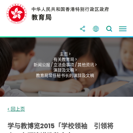
主页 >
有关教育局 >
新闻公报 / 立法会事项 / 其他资讯 >
演辞及文稿 >
教育局常任秘书长的演辞及文稿
< 回上页
学与教博览2015「学校领袖 引领将