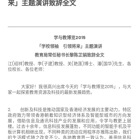
来」主题演讲致辞全文
学与教博览2015
「学校领袖 引领将来」主题演讲
教育局常任秘书长黎陈芷娟致辞全文
江(绍祥)教授、李(子建)教授、关(艳莲)博士、潘(国华)先生、各
位校长、各位老师：
大家好！我很高兴出席今天的「学与教博览2015」，与大
家一起探索教育资源及科技的最新发展趋势。
2. 创新及科技是推动国家及香港经济发展的主要动力，特区
政府致力带领香港朝着知识型经济体系及智能型城市的方向发
展，借助信息及通讯科技产业的发展和应用，令学与教更上层
楼。过去十余年，信息科技发展蓬勃，不同功能的智能手机及平
板计算机相继出现，不同种类的流动应用程序亦推陈出新，我们
的生活模式随之改变不少。各地教育界一致认为，善用信息科