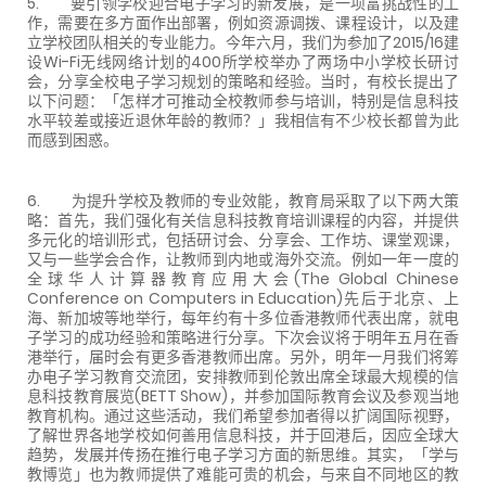
5. 要引领学校迎合电子学习的新发展，是一项富挑战性的工
作，需要在多方面作出部署，例如资源调拨、课程设计，以及建
立学校团队相关的专业能力。今年六月，我们为参加了2015/16建
设Wi-Fi无线网络计划的400所学校举办了两场中小学校长研讨
会，分享全校电子学习规划的策略和经验。当时，有校长提出了
以下问题：「怎样才可推动全校教师参与培训，特别是信息科技
水平较差或接近退休年龄的教师？」我相信有不少校长都曾为此
而感到困惑。
6. 为提升学校及教师的专业效能，教育局采取了以下两大策
略：首先，我们强化有关信息科技教育培训课程的内容，并提供
多元化的培训形式，包括研讨会、分享会、工作坊、课堂观课，
又与一些学会合作，让教师到内地或海外交流。例如一年一度的
全球华人计算器教育应用大会(The Global Chinese
Conference on Computers in Education)先后于北京、上
海、新加坡等地举行，每年约有十多位香港教师代表出席，就电
子学习的成功经验和策略进行分享。下次会议将于明年五月在香
港举行，届时会有更多香港教师出席。另外，明年一月我们将筹
办电子学习教育交流团，安排教师到伦敦出席全球最大规模的信
息科技教育展览(BETT Show)，并参加国际教育会议及参观当地
教育机构。通过这些活动，我们希望参加者得以扩阔国际视野，
了解世界各地学校如何善用信息科技，并于回港后，因应全球大
趋势，发展并传扬在推行电子学习方面的新思维。其实，「学与
教博览」也为教师提供了难能可贵的机会，与来自不同地区的教