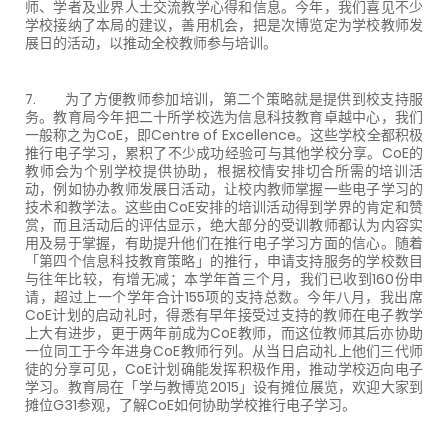
师、学者及业界人士交流教学心得和信息。今年，我们喜见不少
学校接纳了本局的建议，善用机会，把是次博览定为学校教师发
展日的活动，以推动全校教师参与培训。
7. 为了方便教师参加培训，第二个策略就是提供到校支持服
务。教育局今年把二十所学校选为信息科技教育卓越中心，我们
一般称之为CoE，即Centre of Excellence。这些学校全都积极
推行电子学习，累积了不少成功经验可与其他学校分享。CoE的
教师会为个别学校提供协助，根据校情安排切合所需的培训活
动，例如协办教师发展日活动，让校内教师掌握一些电子学习的
技术和教学法。这些由CoE安排的培训活动得到学界的肯定和赞
赏，而且活动后的评估显示，绝大部分的受训教师都认为内容实
用及易于掌握，有助提升他们在推行电子学习方面的信心。随着
「第四个信息科技教育策略」的推行，申请支持服务的学校数目
与往年比较，有增无减；本学年首三个月，我们已收到160份申
请，超过上一个学年合计155项的支持总数。今年八月，我出席
CoE计划的启动礼时，得悉有早年接受过支持的教师在电子教学
上大有进步，更于两年前成为CoE教师，而这位教师其后亦协助
一位同工于今年进身CoE教师行列。从当日启动礼上他们三代师
徒的分享可见，CoE计划确能发挥积极作用，推动学校迈向电子
学习。教育局在「学与教博览2015」设有摊位展览，欢迎大家到
摊位G31参观，了解CoE如何协助学校推行电子学习。