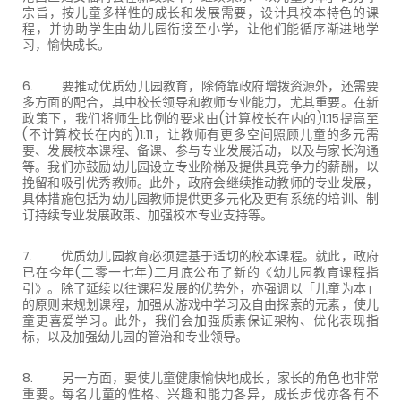
宗旨，按儿童多样性的成长和发展需要，设计具校本特色的课
程，并协助学生由幼儿园衔接至小学，让他们能循序渐进地学
习，愉快成长。
6. 要推动优质幼儿园教育，除倚靠政府增拨资源外，还需要
多方面的配合，其中校长领导和教师专业能力，尤其重要。在新
政策下，我们将师生比例的要求由(计算校长在内的)1:15提高至
(不计算校长在内的)1:11，让教师有更多空间照顾儿童的多元需
要、发展校本课程、备课、参与专业发展活动，以及与家长沟通
等。我们亦鼓励幼儿园设立专业阶梯及提供具竞争力的薪酬，以
挽留和吸引优秀教师。此外，政府会继续推动教师的专业发展，
具体措施包括为幼儿园教师提供更多元化及更有系统的培训、制
订持续专业发展政策、加强校本专业支持等。
7. 优质幼儿园教育必须建基于适切的校本课程。就此，政府
已在今年(二零一七年)二月底公布了新的《幼儿园教育课程指
引》。除了延续以往课程发展的优势外，亦强调以「儿童为本」
的原则来规划课程，加强从游戏中学习及自由探索的元素，使儿
童更喜爱学习。此外，我们会加强质素保证架构、优化表现指
标，以及加强幼儿园的管治和专业领导。
8. 另一方面，要使儿童健康愉快地成长，家长的角色也非常
重要。每名儿童的性格、兴趣和能力各异，成长步伐亦各有不