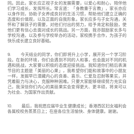
同。因此，家长应正视子女的发展需要，以爱心和耐心，陪伴他
们学习成长，发挥所长。常言道：「身教重于言教」，家长亦应
以身作则，协助子女养成良好的生活习惯，帮助他们建立正确的
态度和价值观，以及正面的自我形象。家长应多与子女沟通，关
怀和了解孩子的需要，对他们付出的努力，给予肯定和鼓励，使
他们更有信心去面对成长的挑战。另一方面，我亦鼓励家长多与
学校沟通，以及参与学校举办的活动，家校携手合作，为孩子的
快乐成长建立良好基础。
9. 今天结业的同学，你们即将升上小学，展开另一个学习阶
段。在新的环境，你们会遇到不同的人和事，也会面对不同的机
遇和挑战，大家要以积极的态度迎接挑战。我知道你们稍后表演
节目的主题是「美丽的心果」，我希望你们能和故事中的小朋友
一样，发掘早已潜藏内心的良善、喜乐、仁爱及忍耐等果实，并
凭着毅力与决心，克服种种困难。只要大家能够继续努力充实自
己，我深信你们内心的美丽果实会变得更大、更丰硕，将来可以
为社会、为国家作出贡献。
10. 最后，我祝愿应届毕业生健康成长；香港西区妇女福利会
各属校校务蒸蒸日上；在座各位生活愉快、身体健康。谢谢。