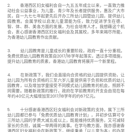
2. 香港西区妇女福利会自一九五五年成立以来，一直致力推
动社会公益事业，为儿童、青少年及长者提供服务，惠及广大市
民，自一九七七年起更先后开办三所幼儿园暨幼儿园，提供幼儿
园教育。会属学校以启发儿童潜能为任，致力促进学生在德、
智、体、群、美各方面的发展，为社会培育人才。我想藉这个机
会，衷心感谢香港西区妇女福利会及其属校，多年来竭尽所能，
为香港幼儿园教育作出贡献。
3. 幼儿园教育是儿童成长的重要阶段，政府一直十分重视。
免费优质幼儿园教育政策自2017/18学年起落实，透过多项措施，
提升幼儿园教育的质素，香港幼儿园教育将展开一个新里程。
4. 在新政策下，我们会直接向合资格的幼儿园提供资助，让
幼儿园为所有合资格的三至六岁儿童提供易于负担和优质的幼儿
园教育，以及增加学童接受不同模式幼儿园教育的机会，照顾不
同需要。随着新政策的推行，政府在学前教育的开支会由现在每
年约40亿元大幅增加至2017/18学年的约67亿元。
5. 十分感谢香港西区妇女福利会对新政策的支持，属下三所
幼儿园都已参与「免费优质幼儿园教育计划」，并初步估算可令
三所幼儿园的学费大减五成以上，既能维持优质服务，又可减轻
家长的负担，诚属一举两得的美事。在学与教方面，我亦感谢香
港西区妇女福利会在新政策下，继续秉承「以儿童为本」的办学