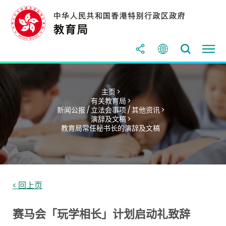
主页 >
有关教育局 >
新闻公报 / 立法会事项 / 其他资讯 >
演辞及文稿 >
教育局常任秘书长的演辞及文稿
< 回上页
赛马会「玩学相长」计划启动礼致辞