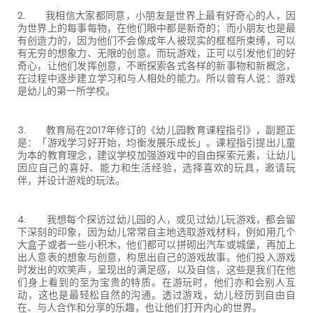
2. 我相信大家都同意，小朋友是世界上最有好奇心的人，因
为世界上的每事每物，在他们眼中都是新奇的；而小朋友也是最
有创造力的，因为他们不会像成年人被现实的框框所束缚，可以
有无穷的想象力、无限的创意。而玩游戏，正可以引发他们的好
奇心，让他们发挥创意，不断探索各式各样的新事物和新概念，
在过程中逐步建立学习和与人相处的能力。所以曾有人说：游戏
是幼儿的第一所学校。
3. 教育局在2017年修订的《幼儿园教育课程指引》，副题正
是：「游戏学习好开始，均衡发展乐成长」。课程指引提出儿童
为本的教育理念，建议学校加强游戏中的自由探索元素，让幼儿
因应自己的喜好、能力和生活经验，选择喜欢的玩具，邀请玩
伴，并设计游戏的玩法。
4. 我想每个探访过幼儿园的人，或见过幼儿玩游戏，都会留
下深刻的印象，因为幼儿常常自主地选取游戏材料，例如用几个
大盒子或者一些小积木，他们都可以拼砌出汽车或城堡，再加上
出人意表的想象与创意，构思出自己的游戏故事。他们投入游戏
时发出的欢笑声，呈现出的满足感，以及自信，这些是我们在他
们身上看到的至为宝贵的特质。在游玩时，他们亦和会别人互
动，这也是最轻松自然的沟通。透过游戏，幼儿经历到自由自
在、与人合作和分享的乐趣，也让他们打开内心的世界。