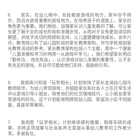
5. 其实，在幼儿眼中，处处都是游戏的地方，家中亦不例
外，而且亦是很重要的游戏地方。在培养孩子的道路上，家长的
角色更为重要。我们相信，加强家长对儿童发展的了解，可让家
长更了解子女的成长阶段和发展步伐，从而对子女有更加适切的
期望，并给予适切的照顾和支持，让儿童健康愉快成长。去年六
月，教育局公布了幼儿园阶段的家长教育架构，作为学校规划家
长教育活动的参考。家长教育架构包括八个主题，其中一个便是
「儿童发展和学习的特质—从游戏中学习」。我们希望家长明白
「勤有功、 戏也有益」，认识游戏对幼儿发展的重要性，让子女
有充足的游戏，并且尽可能给他们支持、鼓励和引导。
6. 我很高兴知道「玩学相长」计划安排了家长走进幼儿园与
教师结伴，为幼儿带领游戏；亦鼓励家长和社会人士在日常生活
中以游戏引导小朋友，培育他们的社交情绪技巧，让小朋友更享
受游戏的时光。这个计划能够照顾到幼儿园、家庭及小区不同层
面，真是非常难得。
7. 我祝愿「玩学相长」计划继续顺利推展，取得丰硕的成
果，亦将这项成果与社会各界尤其是从事幼儿教育的工作者分
享。多谢各位。