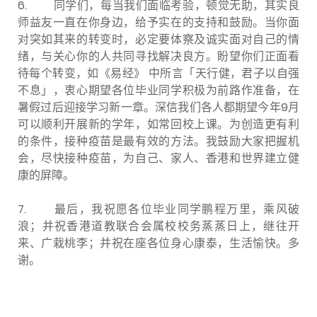
6.
同学们，每当我们面临考验，顿觉无助，其实良
师益友一直在你身边，给予实在的支持和鼓励。当你面
对突如其来的转变时，必定要体察及诚实面对自己的情
绪，与关心你的人共同寻找解决良方。盼望你们正面看
待每个转变，如《易经》 中所言「天行健，君子以自强
不息」，衷心期望各位毕业同学积极为前路作准备，在
暑假过后迎接学习新一章。深信我们各人都期望今年9月
可以顺利开展新的学年，如常回校上课。为创造更有利
的条件，接种疫苗是最有效的方法。我鼓励大家把握机
会，尽快接种疫苗，为自己、家人、香港和世界建立健
康的屏障。
7.
最后，我祝愿各位毕业同学鹏程万里，乘风破
浪；并祝香港道教联合会属校校务蒸蒸日上，继往开
来、广栽桃李；并祝在座各位身心康泰，生活愉快。多
谢。