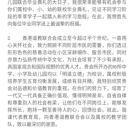
儿园联合毕业典礼的大日子，我很荣幸能够有机会参与
你们属校中、小、幼的联校毕业典礼，见证不同学习阶
段的莘莘学子一起踏入新的学习旅程。在此，我想首先
向每位毕业同学送上最诚摰的祝福。
2.
香港道教联合会成立至今超过半个世纪，一直用
心关怀社会，致力照顾不同阶层市民的需要，你们透过
形形色色的慈善活动在小区深耕细作、服务市民，同时
亦致力弘扬传统中华文化，为社会培育了不少有承担、
具国家观念和国际视野的优秀人才。贵会所开办的16所中
学、小学及幼儿园均以「明道立德」为校训，属校积极
培养学生五育均衡发展，成绩有目共睹。我特别欣赏贵
会对品德和价值教育的重视，在你们的努力下，培育了
一代又一代具备正确价值观、懂得明辨是非、自省自律
和尊重别人的社会栋梁，让他们在不同岗位上，能够发
挥所长，抱持一颗至善待人的心，回馈社会。就此，我
谨代表教育局，向香港道教联合会以及属校的教学团
队，致以最深切的谢意。