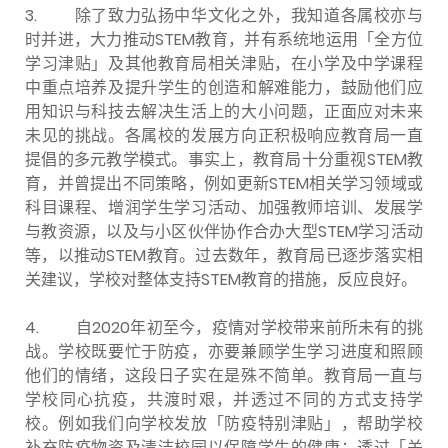
3.
除了致力弘扬中华文化之外，我知道各属校亦与
时并进，大力推动STEM教育，并有系统地运用「全方位
学习津贴」及其他教育局相关津贴，在小学及中学课程
中重点培养及提升学生的创造和解难能力，鼓励他们应
用知识与科技去解决生活上的大小问题，正面应对未来
未见的挑战。各属校的发展方向正积极响应教育局一直
提倡的多元教学模式。事实上，教育局十分重视STEM教
育，并曾提出不同策略，例如更新STEM相关学习领域或
科目课程、增润学生学习活动、加强教师培训、发展学
与教资源，以及与小区伙伴协作合办大型STEM学习活动
等，以推动STEM教育。过去数年，教育局已逐步落实相
关建议，学校对整体支持STEM教育的措施，反应良好。
4.
自2020年初至今，疫情对学校带来前所未有的挑
战。学校既要忙于防疫，亦要兼顾学生学习进度和照顾
他们的情绪，这段日子实在是殊不简单。教育局一直与
学校同心抗疫，共渡时艰，并透过不同的方式支持学
校。例如我们向学校发放「防疫特别津贴」，帮助学校
补充防疫物资及清洁校园以保障学生的健康；透过「关