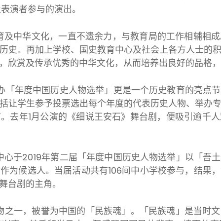
业表演者参与的演出。
育及中华文化，一直不遗余力，与教育局的工作相辅相成
历史。再加上学校、国史教育中心及社会上各方人士的
，欣赏及传承优秀的中华文化，从而培养出良好的品格，
举办「年度中国历史人物选举」更是一个历史教育的亮点
括让学生参予投票选出每个年度的代表历史人物、举办
。去年1月公演的《细说王安石》舞台剧，便吸引逾千
中心于2019年第二届「年度中国历史人物选举」以「吾
作为候选人。当届活动共有106间中小学校参与，结果
舞台剧的主角。
物之一，被誉为中国的「民族魂」。「民族魂」是当时文