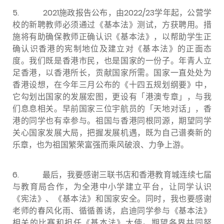
5.
2021施政报告公布，由2022/23学年起，公营学
校的新聘教师必须通过《基本法》测试，方获聘用。措
施将有助确保教师正确认识《基本法》，以帮助学生正
确认识香港的宪制地位及建立对《基本法》的正面态
度。我们既是香港市民，也是国家的一份子。年青人立
足香港，以香港所长，贡献国家所需。国家一直处处为
香港设想，在今年三月公布的《十四五规划纲要》中，
它勾划出国家的发展宏图，更设有「港澳专章」，与我
们息息相关。早前国家三位宇航员的「天地对话」，香
港的同学也有幸参与。祖国与香港同根同源，期望同学
关心国家发展大局，把握发展机遇，既为自己谱奏新的
乐章，也为祖国繁荣富强而乘风破浪、力争上游。
6.
最后，我要感谢三联书店和香港教育城连续七届
与教育局合作，为全港中小学建立平台，让同学认识
《宪法》、《基本法》和国家安全。同时，我也要感谢
老师的春风化雨、循循善诱，启迪同学参与《基本法》
相关的比赛和担任《基本法》大使。期望各界共同努