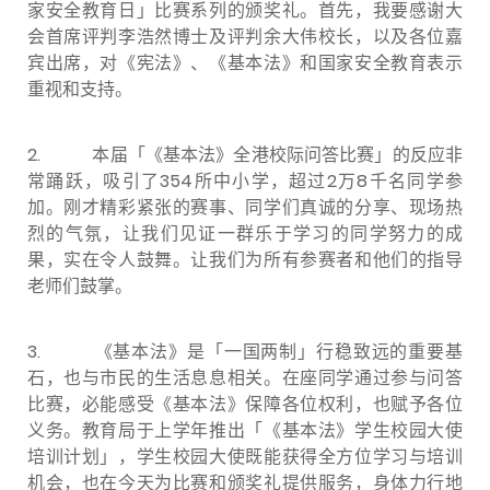
家安全教育日」比赛系列的颁奖礼。首先，我要感谢大
会首席评判李浩然博士及评判余大伟校长，以及各位嘉
宾出席，对《宪法》、《基本法》和国家安全教育表示
重视和支持。
2.
本届「《基本法》全港校际问答比赛」的反应非
常踊跃，吸引了354所中小学，超过2万8千名同学参
加。刚才精彩紧张的赛事、同学们真诚的分享、现场热
烈的气氛，让我们见证一群乐于学习的同学努力的成
果，实在令人鼓舞。让我们为所有参赛者和他们的指导
老师们鼓掌。
3.
《基本法》是「一国两制」行稳致远的重要基
石，也与市民的生活息息相关。在座同学通过参与问答
比赛，必能感受《基本法》保障各位权利，也赋予各位
义务。教育局于上学年推出「《基本法》学生校园大使
培训计划」，学生校园大使既能获得全方位学习与培训
机会，也在今天为比赛和颁奖礼提供服务，身体力行地