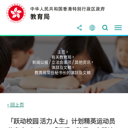
主页 >
有关教育局 >
新闻公报 / 立法会事项 / 其他资讯 >
演辞及文稿 >
教育局常任秘书长的演辞及文稿
< 回上页
「跃动校园 活力人生」计划精英运动员