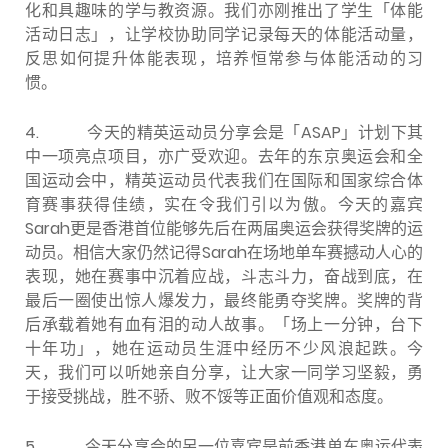
化和具趣味的学与教资源。我们亦刚推出了学生「体能
活动日志」，让学校协助同学记录每天的体能活动量，
反思如何提升体能表现，培养恒常参与体能活动的习
惯。
4.
今天的精英运动员分享会是「ASAP」计划下其
中一项亮点项目，亦广受欢迎。去年的东京奥运会和全
国运动会中，精英运动员代表我们在国际和国家综合体
育赛事获得佳绩，实在令我们引以为傲。今天的嘉宾
Sarah更是香港首位能够先后在两届奥运会获得奖牌的运
动员。相信大家仍然记得Sarah在场地单车赛撼动人心的
表现，她在赛事中沉着应战，斗志斗力，奋战到底，在
最后一圈使出惊人爆发力，最终能勇夺奖牌。奖牌的背
后承载着她有血有泪的动人故事。「场上一分钟，台下
十年功」，她在运动员生涯中经历不少风浪起跌。今
天，我们可以听她亲自分享，让大家一同学习坚毅，勇
于接受挑战，胜不骄、败不馁等正面价值观和态度。
5.
今天分享会的另一位嘉宾是前香港单车奥运代表