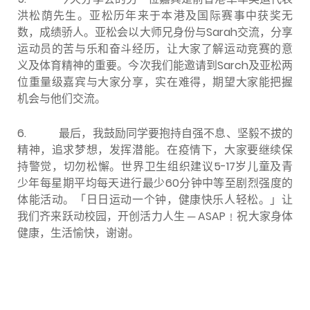
洪松荫先生。亚松历年来于本港及国际赛事中获奖无
数，成绩骄人。亚松会以大师兄身份与Sarah交流，分享
运动员的苦与乐和奋斗经历，让大家了解运动竞赛的意
义及体育精神的重要。今次我们能邀请到Sarch及亚松两
位重量级嘉宾与大家分享，实在难得，期望大家能把握
机会与他们交流。
6.
最后，我鼓励同学要抱持自强不息、坚毅不拔的
精神，追求梦想，发挥潜能。在疫情下，大家要继续保
持警觉，切勿松懈。世界卫生组织建议5-17岁儿童及青
少年每星期平均每天进行最少60分钟中等至剧烈强度的
体能活动。「日日运动一个钟，健康快乐人轻松。」让
我们齐来跃动校园，开创活力人生 ─ ASAP﹗祝大家身体
健康，生活愉快，谢谢。