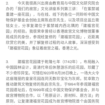
2. 今天我很高兴出席由教育局与中国文化研究院合
办的「我们的故宫」文化讲座系列第三讲：「在紫禁城
重建一座花园」，与在线、线下的各位一同聆听中国文
物保护基金会创始主席陈启宗先生，以及项目总监丘筱
铭女士，分享复建位于紫禁城内西北隅的「建福宫花
园」的经验。我很荣幸曾经以香港故宫文化博物馆董事
局成员的身份，参观经复修的「建福宫花园」，近距离
欣赏它的美，并了解复修过程的动人故事，深深感受到
「建福宫花园」象征着故宫之福，香港之光。
3.
建福宫花园建于乾隆七年（1742年），布局融入
中国园林设计，是清代帝后休憩游乐的后花园，珍藏了
不少奇珍异宝。可惜在1923年6月26日晚上，一场大火令
这座瑰丽的皇家花园连同无数珍宝化为灰烬。犹幸致力
推动建筑文物复修的陈启宗先生，于1994年参观建福宫
花园遗址后，在1999年成立中国文物保护基金会，并与
故宫博物院合作，以「用原设计、原材料、原方法」的
原则，让复建建福宫花园成为故宫博物院首个由国务院