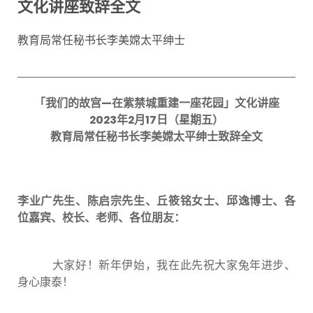
文化讲座致辞全文
教育局常任秘书长李美嫦太平绅士
「我们的故宫—在紫禁城重建一座花园」文化讲座
2023
年
2
月
17
日（星期五）
教育局常任秘书长李美嫦太平绅士
致辞全文
李业广先生、陈启宗先生、丘筱铭女士、邱逸博士、各
位嘉宾、校长、老师、各位朋友：
大家好！新年伊始，我在此先祝大家兔年进步、
身心康泰
！