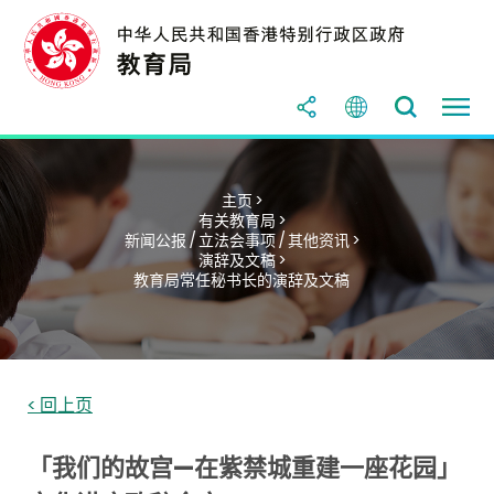
主页 >
有关教育局 >
新闻公报 / 立法会事项 / 其他资讯 >
演辞及文稿 >
教育局常任秘书长的演辞及文稿
< 回上页
「我们的故宫—在紫禁城重建一座花园」