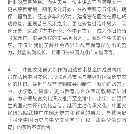
批准的复建项目。而今天另一位主讲嘉宾丘筱铭女士，
更从项目策划、图纸设计开始，在故宫坚守五年多，确
保工程质量。经过多年的努力，建福宫花园终在原址成
功修复，重现昔日风采之余，更在修复过程中融入了现
代元素，达致「古中有今，今中有古」，成为今日招待
国家元首、重要外宾的重要场地之一。我深信今天的分
享，不仅让我们了解社会各界为故宫保育所付出的努
力，并能鼓励校长、老师们在校园内推广文物保育。
4.
中国文化研究院作为团结香港基金的成员机构，
旨在弘扬中国文化，加深香港市民与学界对国家历史文
化的认识。最近与故宫博物院共同制作「我们的故宫」
中、小学教学资源，更与教育局合办四场教师培训讲
座，力求把故宫文化深入推广至全港中、小学，加强师
生的国家情怀和文化自信，继而主动传承文化。中国文
化研究院就推广中国历史文化教育的努力，与教育局
「强化中国历史与中华文化学习」和「加强价值观教
育」的宗旨不谋而合。