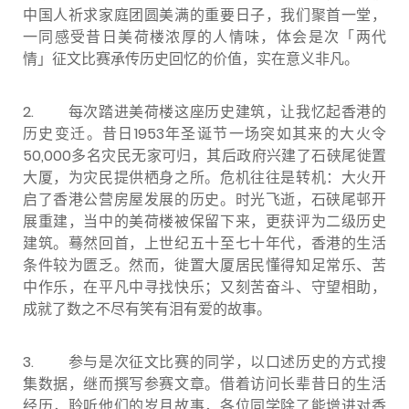
中国人祈求家庭团圆美满的重要日子，我们聚首一堂，
一同感受昔日美荷楼浓厚的人情味，体会是次「两代
情」征文比赛承传历史回忆的价值，实在意义非凡。
2. 每次踏进美荷楼这座历史建筑，让我忆起香港的
历史变迁。昔日1953年圣诞节一场突如其来的大火令
50,000多名灾民无家可归，其后政府兴建了石硖尾徙置
大厦，为灾民提供栖身之所。危机往往是转机：大火开
启了香港公营房屋发展的历史。时光飞逝，石硖尾邨开
展重建，当中的美荷楼被保留下来，更获评为二级历史
建筑。蓦然回首，上世纪五十至七十年代，香港的生活
条件较为匮乏。然而，徙置大厦居民懂得知足常乐、苦
中作乐，在平凡中寻找快乐；又刻苦奋斗、守望相助，
成就了数之不尽有笑有泪有爱的故事。
3.
参与是次征文比赛的同学，以口述历史的方式搜
集数据，继而撰写参赛文章。借着访问长辈昔日的生活
经历，聆听他们的岁月故事，各位同学除了能增进对香