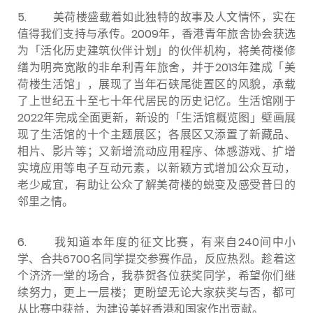
5.
美荷楼盛载着如此独特的故事及人文情怀，实在
值得我们支持与承传。2009年，香港青年旅舍协会获选
为「活化历史建筑伙伴计划」的伙伴机构，将美荷楼修
缮为明亮宽敞的非牟利青年旅舍，并于2013年建成「美
荷楼生活馆」，展现了当年石硖尾徙置区的风貌，承载
了上世纪五十至七十年代居民的历史记忆。生活馆刚于
2022年完成全面更新，新设的「生活馆概览图」壁画展
现了生活馆的十个主题展区；各展区又添置了新藏品、
相片、影片等；又新增流动应用程序、体感游戏、扩增
实境应用等电子互动元素，以新颖方式增加公众互动，
老少咸宜，有助让公众了解美荷楼的蜕变及感受昔日的
邻里之情。
6.
我知道本年度的征文比赛，有来自240间中小
学、合共6700名同学提交参赛作品，反应热烈。趁着这
个济济一堂的场合，我恭贺各位获奖同学，希望你们继
续努力，更上一层楼；更盼望无论大家获奖与否，都可
从比赛中获益，为建设美好香港和国家作出贡献。