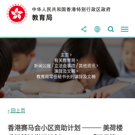
主页 >
有关教育局 >
新闻公报 / 立法会事项 / 其他资讯 >
演辞及文稿 >
教育局常任秘书长的演辞及文稿
< 回上页
香港赛马会小区资助计划 ⸻ 美荷楼