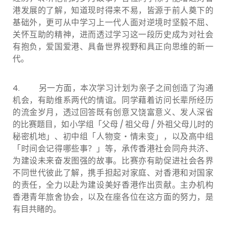
港发展的了解，知道现时得来不易，皆源于前人奠下的
基础外，更可从中学习上一代人面对逆境时坚毅不屈、
关怀互助的精神，进而透过学习这一段历史成为对社会
有抱负，爱国爱港、具备世界视野和具正向思维的新一
代。
4.
另一方面，本次学习计划为亲子之间创造了沟通
机会，有助维系两代的情谊。同学藉着访问长辈所经历
的流金岁月，透过回答既有创意又饶富意义、发人深省
的比赛题目，如小学组「父母 / 祖父母 / 外祖父母儿时的
秘密机地」、初中组「人物变‧情未变」，以及高中组
「时间会记得哪些事？」等，承传香港社会同舟共济、
为建设未来奋发图强的故事。比赛亦有助促进社会各界
不同世代彼此了解，携手担起对家庭、对香港和对国家
的责任，全力以赴为建设美好香港作出贡献。主办机构
香港青年旅舍协会，以及在座各位在这方面的努力，是
有目共睹的。