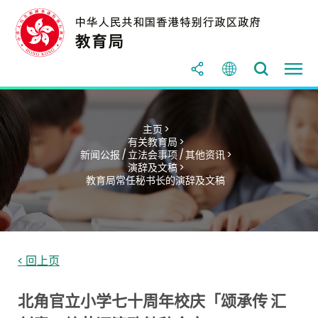
主页 >
有关教育局 >
新闻公报 / 立法会事项 / 其他资讯 >
演辞及文稿 >
教育局常任秘书长的演辞及文稿
< 回上页
北角官立小学七十周年校庆「颂承传 汇