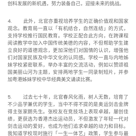
创科发展的新机遇，努力装备自己，迎接未来的挑战。
4. 此外，北官亦重视培养学生的正确价值观和国家
观念。教育局一直以「有机结合，自然连结」的方式，
支持学校推行国民教育。学校正配合此方向，在跨课程
阅读教学中加入中国传统美德的内容，不但帮助学生建
立良好的道德观念，更加深他们对国情的认识，增强他
们对国家民族及中华文化的认同感。学校一直与内地姊
妹学校紧密联系，举办丰富的交流活动，例如以赞颂祖
国美丽山河为主题，安排两地学生一同录制短片，并参
加粤港姊妹学校中华经典美文诵读比赛。
5. 过去七十年，北官春风化雨，树人无数，培育了
不少品学兼优的学生，当中不得不提的是奥运剑击金牌
得主张家朗先生。张校友在竞技场上表现卓越，屡创佳
绩，更获选为香港杰出运动员，不但激发了年轻一代对
剑击运动的爱好，也成为他们追求卓越的动力和目标。
我知道学校现时施行「一生一体艺」政策，学生参与最