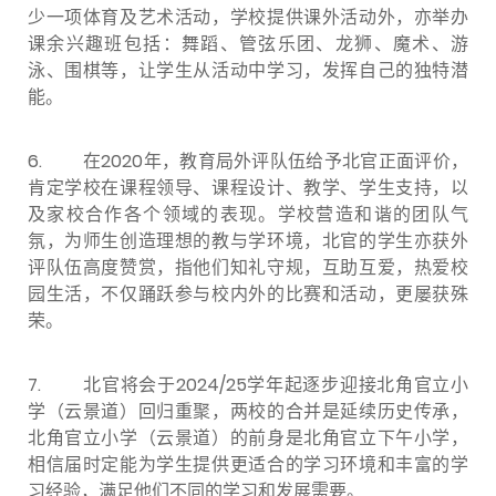
少一项体育及艺术活动，学校提供课外活动外，亦举办
课余兴趣班包括：舞蹈、管弦乐团、龙狮、魔术、游
泳、围棋等，让学生从活动中学习，发挥自己的独特潜
能。
6. 在2020年，教育局外评队伍给予北官正面评价，
肯定学校在课程领导、课程设计、教学、学生支持，以
及家校合作各个领域的表现。学校营造和谐的团队气
氛，为师生创造理想的教与学环境，北官的学生亦获外
评队伍高度赞赏，指他们知礼守规，互助互爱，热爱校
园生活，不仅踊跃参与校内外的比赛和活动，更屡获殊
荣。
7. 北官将会于2024/25学年起逐步迎接北角官立小
学（云景道）回归重聚，两校的合并是延续历史传承，
北角官立小学（云景道）的前身是北角官立下午小学，
相信届时定能为学生提供更适合的学习环境和丰富的学
习经验，满足他们不同的学习和发展需要。