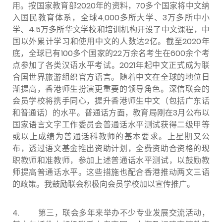
用。按国家教育部
2020
年的资料，
70
多个国家将中文纳
入国民教育体系，全球
4,000
多所大学、
3
万多所中小
学、
4.5
万多所华文学校和培训机构开设了中文课程，中
国以外累计学习和使用中文的人数达
2
亿。截至
2020
年
底，全球已有
100
多个国家的
22
万余名考生在
600
余个考
点参加了各类汉语水平考试。
2021
年起中文正式成为联
合国世界旅游组织官方语言。随着中文在全球的地位日
渐提高，香港师生扮演更重要的领导角色。深信联会的
会员学校将携手同心，提升香港师生中文（包括广东话
和普通话）的水平。普通话方面，教育局刚在
3
月公布以
国家语言文字工作委员会普通话水平测试获得二级甲等
或以上成绩为普通话科教师的基本要求。上星期又公
布，透过语文基金推出资助计划，全费资助合资格的现
职教师和准教师，参加上述普通话水平测试，以鼓励教
师提高普通话水平。这些措施也配合香港推动两文三语
的政策。我鼓励联会积极向会员学校加以宣传推广。
4. 第三，联会多年来举办不少专业发展交流活动，