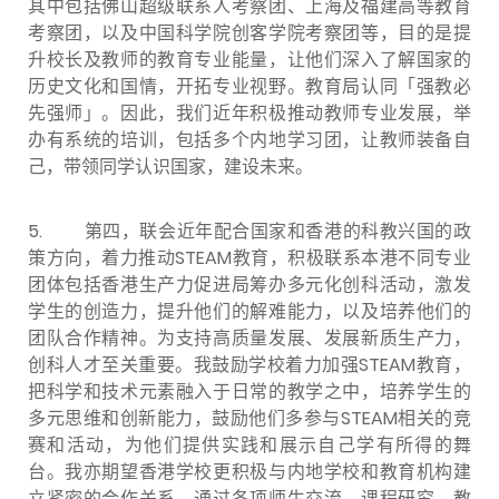
其中包括佛山超级联系人考察团、上海及福建高等教育
考察团，以及中国科学院创客学院考察团等，目的是提
升校长及教师的教育专业能量，让他们深入了解国家的
历史文化和国情，开拓专业视野。教育局认同
「强教必
先强师」。因此，我们近年积极推动教师专业发展，举
办有系统的培训，包括多个内地学习团，让教师装备自
己，带领同学认识国家，建设未来。
5. 第四，联会近年配合国家和香港的科教兴国的政
策方向，着力推动
STEAM
教育，积极联系本港不同专业
团体包括香港生产力促进局筹办多元化创科活动，激发
学生的创造力，提升他们的解难能力，以及培养他们的
团队合作精神。为支持高质量发展、发展新质生产力，
创科人才至关重要。我鼓励学校着力加强
STEAM
教育，
把科学和技术元素融入于日常的教学之中，培养学生的
多元思维和创新能力，鼓励他们多参与
STEAM
相关的竞
赛和活动，为他们提供实践和展示自己学有所得的舞
台。我亦期望香港学校更积极与内地学校和教育机构建
立紧密的合作关系，通过各项师生交流、课程研究、教