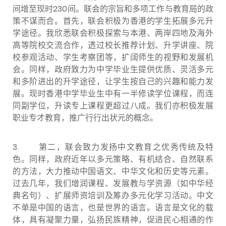
间增至现时
230
间。联会的宗旨和多项工作与教育局的政
策不谋而合。首先，联会积极为香港的学生拓展多元升
学途径。我欣悉联会积极探索与本港、两岸四地及海外
高等院校交流合作，透过校长推荐计划、升学讲座、院
校参观活动、学生考察团等，扩阔师生的视野和发展机
会。同样，政府致力为中学毕业生提供优质、灵活多元
和多阶进出的升学途径，让学生按自己的兴趣和能力发
展。现时香港中学毕业生中有一半修读学位课程，而连
同副学位，升读专上课程更超过八成。我们亦积极发展
职业专才教育，推广行行出状元的概念。
3. 第二，联会致力发扬中文教育之优秀传统及特
色。同样，政府近年以多元策略、有机结合、自然联系
的方法，大力推动中国语文、中华文化和历史等元素。
过去几年，我们增润课程、发展教与学资源（如中华经
典名句）、扩展师资培训及筹办多元化学习活动。中文
不单是中国的语言，也是世界的语言。语言是文化的载
体，具有凝聚力量，弘扬民族精神，促进民心相通的作