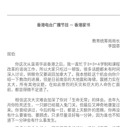
香港电台广播节目 － 香港家书
教育统筹局局长
李国章
屈伯:
你这次从温哥华返香港之后，我一直忙于3+3+4学制和课程
改革的谘询工作，所以大家只吃过一顿饭，很多话题都未有时间
深入讨论，转眼你又要返回加拿大了。我本想趁这个机会向你介
绍一下教改的进展，但是日前南亚的大地震和海啸，震撼力实在
太大，所有其他议题，在如此惨烈的天灾和巨大的人命伤亡面
前，都显得微不足道了。
相信这次大灾难会加深了你对「生命无常」的体会。去年九
月你险死还生，一只脚已经踏入鬼门关，但最后又神奇地康复过
来。你曾经讲过，今后的每一日，都是上天额外的恩赐，你再没
有什么要害怕、要顾虑，只求尽量活好每一分钟，因为谁也不知
道下一分钟会有什么事发生。