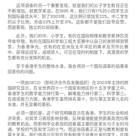
这项调查的另一个重要发现，就是我们的尖子学生数目正在
不断增加。就数学来说，在1995 年，我们只有17%的小四学生达
到国际最佳水平；到了2003年，这比例已增加至22%。中二学生
的尖子比例，亦由23%上升至31%。这些都不是我们自夸自赞，
而是客观、独立的比较结果。
此外，我们的中、小学生，有的在国际物理和数学奥林匹克
夺金夺银，有的在国际科学和工程大奖赛中以自己的发明得到赞
赏，为香港争光，也有的在亚洲及太平洋区的美术及写作比赛
中，获得总冠军，成绩骄人。可见在现时的制度下，具潜质的学
生都有充分发挥的机会。
至于香港学生的整体水准，我会用另一个国际调查的结果来
回答你的问题。
一项由OECD（即经济合作及发展组织）在2003年主持的跨
国研究显示，在全世界四十一个国家和地区的十五岁学童之中，
香港学生的数学能力排行第一，解难能力排行第二，科学第三。
在阅读能力方面，香港学生虽然排名第十，但与第五至第九名的
水准，并无显著的差别。
必须一提的是，这个研究明确显示在香港，学生的社会和经
济背景，对其学习表现影响轻微，反映香港能提供质素高而均等
的教育机会。而影响学业表现的因素最主要的是家长与子女的沟
通、学校的气氛和学习的士气，而这些因素正正是与教育制度有
莫大关系。我们很高兴见到在现有制度下培育出来的学生，在国