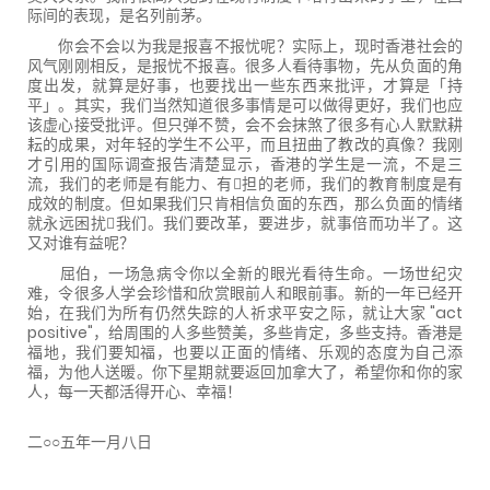
际间的表现，是名列前茅。
你会不会以为我是报喜不报忧呢？实际上，现时香港社会的
风气刚刚相反，是报忧不报喜。很多人看待事物，先从负面的角
度出发，就算是好事，也要找出一些东西来批评，才算是「持
平」。其实，我们当然知道很多事情是可以做得更好，我们也应
该虚心接受批评。但只弹不赞，会不会抹煞了很多有心人默默耕
耘的成果，对年轻的学生不公平，而且扭曲了教改的真像？我刚
才引用的国际调查报告清楚显示，香港的学生是一流，不是三
流，我们的老师是有能力、有担的老师，我们的教育制度是有
成效的制度。但如果我们只肯相信负面的东西，那么负面的情绪
就永远困扰我们。我们要改革，要进步，就事倍而功半了。这
又对谁有益呢？
屈伯，一场急病令你以全新的眼光看待生命。一场世纪灾
难，令很多人学会珍惜和欣赏眼前人和眼前事。新的一年已经开
始，在我们为所有仍然失踪的人祈求平安之际，就让大家 "act
positive"，给周围的人多些赞美，多些肯定，多些支持。香港是
福地，我们要知福，也要以正面的情绪、乐观的态度为自己添
福，为他人送暖。你下星期就要返回加拿大了，希望你和你的家
人，每一天都活得开心、幸福！
二○○五年一月八日