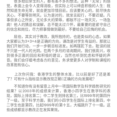
很多劫后余生的人，都有差不多的想法。这种「无常」的感
觉，表面上会令人变得消极，但实际上可以缔造积极的人生：既
然知道生命无常，就会更加珍惜目前。应该要关心的，就尽快去
关心，不要等到明天。认为是对的，就坐言起行，不要迟疑。凡
事但求心之所安，无论多大的荣辱，都敌不过一场天灾，一场急
病！他人的猜忌和误解，总不能太过介怀，最重要的是紧守自己
的信念和岗位，尽力把事情做到最好，不要给自己后悔的机会。
屈伯，其实对于教改，我所抱持的，也是类似的心态。如果
大家都认为3+3+4是正确的方向，课改是对学生有益的，那就让
我们开始行动，一步一步朝目标进发。如再蹉跎下去，耽误的就
不只是一代人的光阴。在两个多月的谘询期间，我们很高兴，收
到很多正面的回应和积极的建议，当然也听到忧虑和怀疑的声
音。我们会仔细考虑各方的意见，务求使更多人对学制和课程的
改革抱有信心。
上次你问我：香港学生的整体水准，比以前是好了还是差
了？可有什么指标显示教改现正朝正确的方向发展呢？
不知道你有没有留意上月中一项国际数学及科学趋势研究的
结果？以2003年的成绩来计算，香港小四学生在数学科的表
现，国际上排名第二；中二学生则排名第三，比1999年的第四升
了一级。至于科学方面，我们的小四学生在国际上排名第四，中
二学生也是第四，比起1999年的第十五，大幅跳升了十一级。这
些成绩都显示教改正在发挥果效。