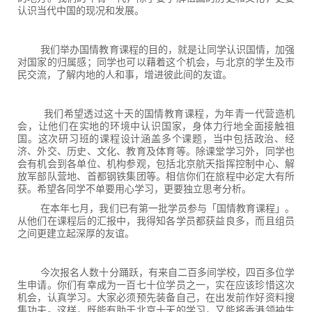
认识当代中国的现况和发展。
我们举办国情教育课程的目的，就是让同学认识国情，加强
对国家的归属感；同学也可以藉着这个机会，与北京的学生及市
民交流，了解内地的人和事，增进彼此间的友谊。
我们希望透过这十天的国情教育课程，为年青一代营造机
会，让他们在实地的环境中认识国家，身体力行地全面接触祖
国。这次研习班的课程设计涵盖多个课题，当中包括政治、经
济、外交、历史、文化、教育及体育等。除课堂学习外，同学也
会有机会到各单位、机构参观，包括北京航天指挥控制中心、解
放军部队营地、首都钢铁集团等。相信你们在旅程中必定大有所
获。希望各同学不单要用心学习，更要独立思考分析。
在本年七月，我们已有第一批学员参与「国情教育课程」。
从他们在课程后的汇报中，我得知各学员都获益良多，而且组员
之间更建立起深厚的友谊。
今次报名人数十分踊跃，有来自二百多间学校，四百多位学
生申请。你们有幸成为一百七十位学员之一，实在应该珍惜这次
机会，认真学习。大家必须预先装备自己，在出发前作好资料搜
集功夫。这样，既能有助于北京十天的学习，又能将香港领袖生