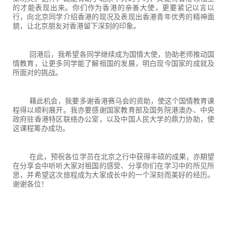
的才能表现出来。你们作为香港的亲善大使，更要紧记以言以
行，向北京同学介绍香港的现况及表现出香港青年优秀的精神面
貌，让北京朋友对香港留下深刻的印象。
回港后，我希望各同学继续成为国情大使，协助老师推动国
情教育，让更多同学能了解祖国的发展，明白现今国家的成就及
所面对的挑战。
藉此机会，我要多谢香港赛马会的资助，使这个国情教育课
程得以顺利展开。我亦要感谢国家教育部及国务院港澳办、中央
政府驻香港特区联络办公室，以及中国人民大学的鼎力协助，使
这课程筹办成功。
在此，预祝各位学员在北京之行中获得丰硕的成果，亦期望
在分享会中听听大家对祖国的感受、分享你们在学习中的所见所
思，并希望这次旅程成为大家成长中的一个深刻而美好的经历。
谢谢各位！