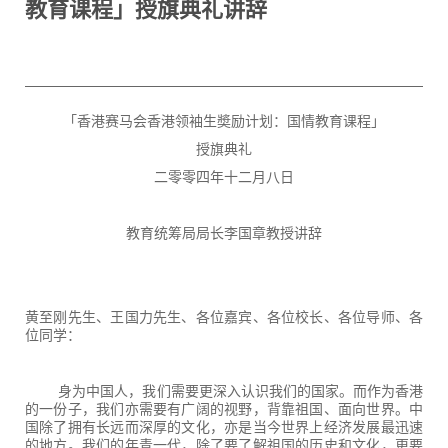
教育课程」授旗典礼讲辞
「香港赛马会香港领袖生奬励计划：国情教育课程」
授旗典礼
二零零四年十二月八日
教育统筹局局长李国章教授讲辞
黄至刚先生、王国力先生、各位嘉宾、各位校长、各位导师、各
位同学：
身为中国人，我们需要更深入认识我们的国家。而作为香港
的一份子，我们亦需要有广阔的视野，背靠祖国、面向世界。中
国除了拥有长远而深厚的文化，亦是当今世界上经济发展最迅速
的地方。我们的年青一代，除了要了解祖国的历史和文化，更要