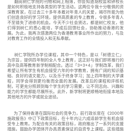
翻阅树仁学院的刊物和网上相簿，你会知道胡校监和钟校长
是如何积极地支持各类型的学生活动。这两位令我十分敬佩的资
深教育家，在过去三十多年本着对年青人的关爱，竭尽所能为他
们创造良好的学习环境，提供高质素的专上教育，令很多年青人
不至错失了进修的机会。今天不少社会贤达，都是树仁校友，他
们得到树仁的悉心栽培，学成后回馈社会，协助推动香港的发
展。为此，我再次感激两位为香港教育事业所作出的努力，与及
对教育工作的全情投入和无私奉献。
树仁学院所办学位课程，其中一个特色，是以「树德立仁」
为宗旨，提供四年制的全人专上教育，这正好与我们即将推行的
高中及高等教育新学制相配合。透过「3+3+4」学制改革，我们
希望让所有学生有机会接受六年的中学教育，拥有广阔的知识基
础、良好的语文能力，以及乐于终身学习；加上四年制的大学课
程，同学会得到更均衡而全面的发展。改革后的课程和评核机
制，可更充分照顾到每个学生的学习需要，让不同志向、兴趣和
能力的学生都能尽展所长。此外，新学制将更顺畅地衔接本地及
其他地方的升学或就业途径。
为了保持香港在国际社会的竞争力，前行政长官在《2000年
施政报告》中订下政策目标，在十年内让六成适龄学生有机会接
受专上教育。为配合有关的政策目标，政府推出了一系列的支援
措施，鼓励办学团体开办具质素保证的自资专上课程。这些措施