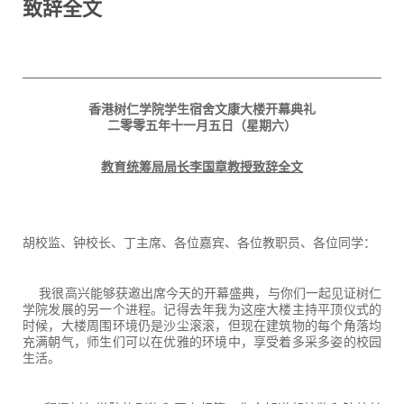
致辞全文
香港树仁学院学生宿舍文康大楼开幕典礼
二零零五年十一月五日（星期六）
教育统筹局局长李国章教授致辞全文
胡校监、钟校长、丁主席、各位嘉宾、各位教职员、各位同学：
我很高兴能够获邀出席今天的开幕盛典，与你们一起见证树仁
学院发展的另一个进程。记得去年我为这座大楼主持平顶仪式的
时候，大楼周围环境仍是沙尘滚滚，但现在建筑物的每个角落均
充满朝气，师生们可以在优雅的环境中，享受着多采多姿的校园
生活。