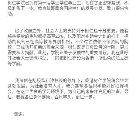
树仁学院已拥有第一届学士学位毕业生，现在它正密锣紧鼓，积
极准备下一步。教育统筹局会因应树仁的发展步伐，致力提供协
助。
除了政府之外，社会人士的支持对于树仁也十分重要。随着
慈善捐款的免税额提高至25%，以及配对补助金计划的推出，捐
助的风气已在高等教育界别扎根，不少过往依赖公帑资助的院
校，已成功开拓新的资金来源。树仁既是自负盈亏的学院，更加
需要私人捐献。此刻，学院正处于发展中的重要阶段，我在此呼
吁社会人士慷慨捐助，一同把树仁建设为香港一所出色的私立高
等学府。
我深信在胡校监和钟校长的领导下，香港树仁学院将会继续
蓬勃发展，为社会培育人才，我亦期望各位同学能好好把握机
会，在这个优良的学习环境下，为自己的未来作充足的准备。最
后，我祝各位身体健康，百尺竿头，更进一步。
谢谢。