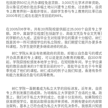
包括提供50亿元开办课程免息贷款、3,000万元学术评审资助，
及以象征式地价批出多幅土地以兴建专上校舍。过去数年，自资
专上教育界别一直稳步增长，适龄学生参与专上教育的比率已由
2000年的三成左右提升至目前的66%。
在
2005/06学年，共有20所院校提供超过25,000个自资专上学
额。其中，属副学位程度(包括副学士、高级文凭及专业文凭等)
的学额约占九成。这些毕业生对衔接学位的需求十分殷切，树仁
既是其中一所可颁授学位的私立院校，我们期望它能开办更多本
科课程，为学生提供更多继续进修的机会。
树仁学院从来没有依赖政府的资助，却能以自负盈亏的模式
开办高质素的专上课程，可以说是民办教育的楷模。自2001年
起，学院获授权颁发本地学士学位，在短短数年间，学士学位课
程的数目由原来的3个增至目前的10个，首批毕业生也于今年夏
季完成了他们的课程。树仁成功的例子让我们知道，香港有条件
和能力发展自负盈亏的高等教育。
树仁学院一直朝着成为私立大学的目标进发。近年来，自资
专上界别发展日趋成熟，为培植私立大学提供了合适的土壤。政
策上，我们对于私立大学的成立，也是十分支持的。如果院校已
获准颁授学位，能就此取得自我评审资格，并拥有健全的内部管
治架构，基本上已符合成为私立大学的先决条件。我很高兴知道