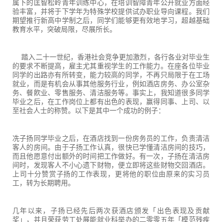
属下的匡智松岭青年训练中心，在培训智障青年公开就业方面经
验丰富，并将于下学年为特殊学校提供试办职业导向课程。我们
期望推行新高中学制之后，同学们能够更有效地学习，超越基础
教育水平，突破局限，尽展所长。
踏入二十一世纪，香港社会竞争更加激烈，各行各业对毕业生
的要求不断提高，雇主尤其重视学生的工作能力。在座各位毕业
同学的出路亦有所转变，能力较高的同学，不再只局限于在工场
就业，而是有机会从事其他服务行业，例如酒店房务、办公室杂
务、餐飮业、零售服务、清洁服务等。事实上，我知道很多同学
毕业之后，在工作岗位上都有出色的表现，赢得同事、上司、以
至社会人士的称赞。以下是其中一个成功的例子：
冼子扬同学毕业之后，在酒店找到一份房务员的工作，负责清洁
客人的房间。由于子扬工作认真，很快已学懂清洁房间的技巧，
而且他愿意付出额外的时间把工作做好。有一次，子扬在清洁房
间时，发现客人不小心遗下财物，便立即将这些财物交回酒店。
上司十分赞赏子扬的工作表现，更将他的职位由原来的实习员
工，转为长期聘用。
几年以来，子扬已经先后两次获酒店颁发「出色表现及贡献
奖」，并且荣获劳工处展能就业科举办的二零零五年「模范残疾