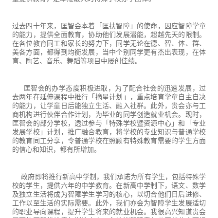
过去四十年来，匡智会本着「匡扶智障」的使命，因应智障学童
的能力，提供全面教育，协助他们发展潜能，超越先天的限制。
在各位教育同工和家长的努力下，同学无论在德、智、体、群、
美各方面，都得到均衡发展，当中个别同学更有杰出表现，在体
育、陶艺、音乐、舞蹈等项目中屡创佳绩。
匡智会的办学态度积极进取，为了配合社会的迅速发展，过
去两年在延伸课程中推行「摘星计划」，重点培育学童自主自决
的能力，让学童日后能独立生活、融入社群。此外，贵会亦与工
商机构进行伙伴合作计划，为毕业的同学创造就业机会。现时，
匡智会的部分学校，透过参与「特殊学校暨资源中心」和「专业
发展学校」计划，推广融合教育，将学校的专业知识与普通学校
的教育同工分享，令普通学校在照顾有特殊教育需要的学生方面
的信心和知识，都有所增加。
政府即将推行新高中学制，我们承诺为所有学生，包括特殊学
校的学生，提供六年的中学教育。在新高中学制下，语文、数学
及独立生活将成为智障学生学习的核心，以切合他们日后进修、
工作以至生活的实际需要。此外，我们亦会为智障学生发展适切
的职业导向课程，提升学生将来的就业机会。我很高兴知道贵会