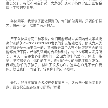
雇员奖」。相信不用我多说，大家都知道冼子扬同学正是匡智会
属下学校的毕业生。
各位同学，我相信子扬做得到的，你们都做得到。只要你们努
力，将来一定可以做个有用的人。
至于各位教育同工和家长，你们可能都听过美国哈佛大学教授
豪尔迦纳
(Howard Gardner
)发表的多元智能理论。他认为人类
的智慧是多元而非单一的，意思就是每个人在
不同智能方面
的潜
能都有所不同，若得到适当的启发和训练，每个人都可以发挥所
长。今天，我要衷心多谢你们，全因为你们的爱心、体谅、接
纳、坚持和信心，你们的学生、你们的子女的潜能才得以发挥。
我知道你们为了孩子，付出了很多心血。这些心血是不会白费
的。就让我们一同合作，培育你们的孩子成材。
最后，我祝愿匡智会各校校务蒸蒸日上，各位毕业同学学业进
步。我也祝在座各位身心康泰。谢谢！