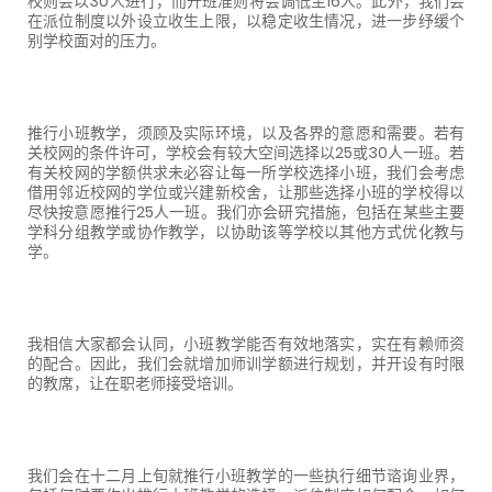
校则会以
30
人进行，而开班准则将会调低至
16
人。此外，我们会
在派位制度以外设立收生上限，以稳定收生情况，进一步纾缓个
别学校面对的压力。
推行小班教学，须顾及实际环境，以及各界的意愿和需要。若有
关校网的条件许可，学校会有较大空间选择以
25
或
30
人一班。若
有关校网的学额供求未必容让每一所学校选择小班，我们会考虑
借用邻近校网的学位或兴建新校舍，让那些选择小班的学校得以
尽快按意愿推行
25
人一班。我们亦会研究措施，包括在某些主要
学科分组教学或协作教学，以协助该等学校以其他方式优化教与
学。
我相信大家都会认同，小班教学能否有效地落实，实在有赖师资
的配合。因此，我们会就增加师训学额进行规划，并开设有时限
的教席，让在职老师接受培训。
我们会在十二月上旬就推行小班教学的一些执行细节谘询业界，