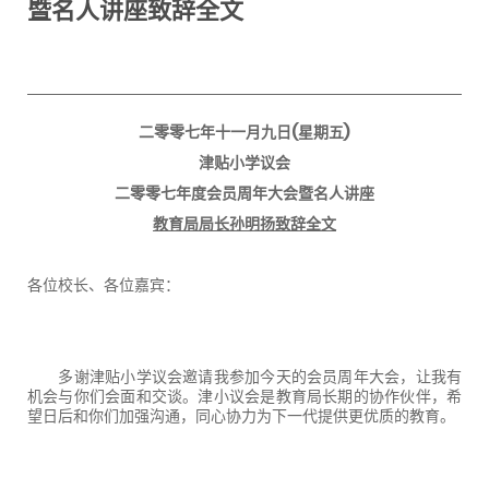
暨名人讲座致辞全文
二零零七年十一月九日
(
星期五
)
津贴小学议会
二零零七年度会员周年大会暨名人讲座
教育局局长孙明扬致辞全文
各位校长、各位嘉宾：
多谢津贴小学议会邀请我参加今天的会员周年大会，让我有
机会与你们会面和交谈。津小议会是教育局长期的协作伙伴，希
望日后和你们加强沟通，同心协力为下一代提供更优质的教育。