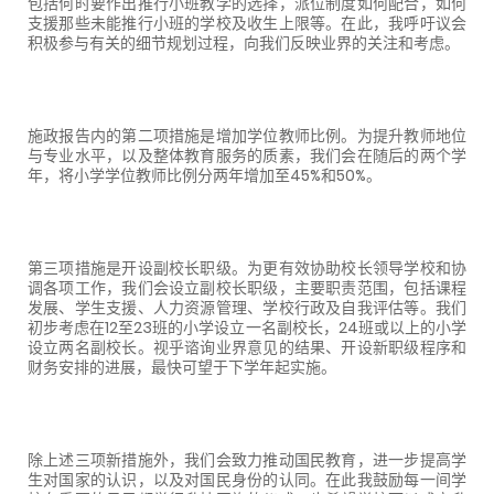
包括何时要作出推行小班教学的选择，派位制度如何配合，如何
支援那些未能推行小班的学校及收生上限等。在此，我呼吁议会
积极参与有关的细节规划过程，向我们反映业界的关注和考虑。
施政报告内的第二项措施是增加学位教师比例。为提升教师地位
与专业水平，以及整体教育服务的质素，我们会在随后的两个学
年，将小学学位教师比例分两年增加至
45%
和
50%
。
第三项措施是开设副校长职级。为更有效协助校长领导学校和协
调各项工作，我们会设立副校长职级，主要职责范围，包括课程
发展、学生支援、人力资源管理、学校行政及自我评估等。我们
初步考虑在
12
至
23
班的小学设立一名副校长，
24
班或以上的小学
设立两名副校长。视乎谘询业界意见的结果、开设新职级程序和
财务安排的进展，最快可望于下学年起实施。
除上述三项新措施外，我们会致力推动国民教育，进一步提高学
生对国家的认识，以及对国民身份的认同。在此我鼓励每一间学