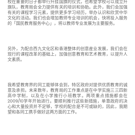
校在重要的日子都举行升挂国旗的仪式，也希望学校可以成立升
旗队，教育局会全力提供有关的培训和协助。此外，我们会加强
有关的课程学习元素，提供更多学习经历，举办认识和欣赏中华
文化的活动。我们也会增加教师专业培训的机会，快将投入服务
的「国民教育服务中心」，将以教师专业发展为主要服务。
另外，为配合西九文化区和香港整体的创意産业发展，我们会在
现行的课程改革的基础上，加强创意教育和艺术教育，以提升人
文素质。
我希望教育界的同工能够体会到，特区政府对提供优质教育的诚
意及承担。未来数年，教育局的工作重点是在中学实施三三四新
高中学制，以及在小学推行小班教学。两项重点措施都会在
2009/10
学年开始进行。要顺利推行这些新措施，单靠政府的决
心和大量投资并不足够，学校的配合是不可或缺的，因此，我期
望和各同工携手做好这两方面的工作。