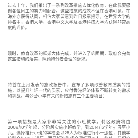
过去十年，我们推出了一系列改革措施去优化教育，在此我要感
谢各位同工的努力和配合。这些措施的成效不但在香港可见，在
海外亦获得认同，相信大家留意到昨日报章报导，在世界大学的
排名中，香港大学、香港中文大学及香港科技大学均获得非常高
度的评价。
现时，教育改革的框架大体完成，并进入了巩固期，政府会完善
这些措施的落实，照顾持分者合理的诉求。
特首在上月发表的施政报告中，宣布了多项改善教育质素的措
施，以提升年轻一代的质素，应付香港经济体系不断转变的需求
和挑战。与公营小学有关的新措施有三个主要项目：
第一项措施是大家都非常关注的小班教学。特区政府将由
2009/10
学年起，分阶段实施小班教学，到
2014/15
学年扩展至小
六。选择推行小班的学校会以
25
人为标准进行小一派位，其他学