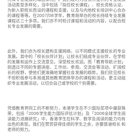
活动类型多样化，当中包括「拟任校长课程」、校长资格认证、
为新入职校长而设的课程和支援，以及与内地校长培训中心合办
的课程等等。在
2007/08
学年，教育局举办的校长持续专业发展
课程达三十多项。我们亦不时检讨课程和活动的内容，以配合校
长专业发展的需要。
此外，我们亦为校长建构支援网络，以不同模式支援校长的专业
发展。其中的「校长伙伴计划」让校长们结成专业伙伴，在学校
的发展和运作上交流意见，深受校长欢迎。而「教育导航计划」
则透过不同的专题讲座、工作坊、参观、交流会等活动，扩阔校
长的视野，使他们更准确地掌握社会发展的趋势。我们欣见校长
不但积极参与本局或其他教育团体举办的课程和活动，更主动组
织专业发展活动，以切合自己或学校的个别需要。
凭借教育界同工的不断努力，本港学生在不少国际奖项中屡获殊
荣，包括「
2006
学生能力国际评估计划」及「
2006
全球学生阅
读能力进展研究」中，香港学生在科学、数学及阅读的能力均有
出色的表现。我们在赞赏获得佳绩的学生之余，亦要感谢校长 和
老师的努力。