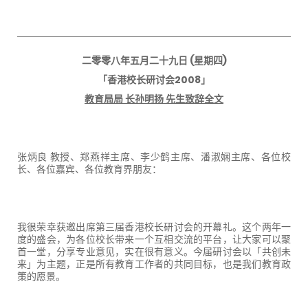
二零零八年五月二十九日
(
星期四
)
「香港校长研讨会
2008
」
教育局局 长孙明扬 先生致辞全文
张炳良
教授、郑燕祥主席、李少鹤主席、潘淑娴主席、各位校
长、各位嘉宾、各位教育界朋友：
我很荣幸获邀出席第三届香港校长研讨会的开幕礼。这个两年一
度的盛会，为各位校长带来一个互相交流的平台，让大家可以聚
首一堂，分享专业意见，实在很有意义。今届研讨会以「共创未
来」为主题，正是所有教育工作者的共同目标，也是我们教育政
策的愿景。