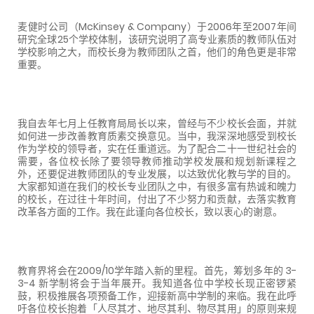
麦健时公司（
McKinsey & Company
）于
2006
年至
2007
年间
研究全球
25
个学校体制，该研究说明了高专业素质的教师队伍对
学校影响之大，而校长身为教师团队之首，他们的角色更是非常
重要。
我自去年七月上任教育局局长以来，曾经与不少校长会面，并就
如何进一步改善教育质素交换意见。当中，我深深地感受到校长
作为学校的领导者，实在任重道远。为了配合二十一世纪社会的
需要，各位校长除了要领导教师推动学校发展和规划新课程之
外，还要促进教师团队的专业发展，以达致优化教与学的目的。
大家都知道在我们的校长专业团队之中，有很多富有热诚和魄力
的校长，在过往十年时间，付出了不少努力和贡献，去落实教育
改革各方面的工作。我在此谨向各位校长，致以衷心的谢意。
教育界将会在
2009/10
学年踏入新的里程。首先，筹划多年的
3-
3-4
新学制将会于当年展开。我知道各位中学校长现正密锣紧
鼓，积极推展各项预备工作，迎接新高中学制的来临。我在此呼
吁各位校长抱着「人尽其才、地尽其利、物尽其用」的原则来规