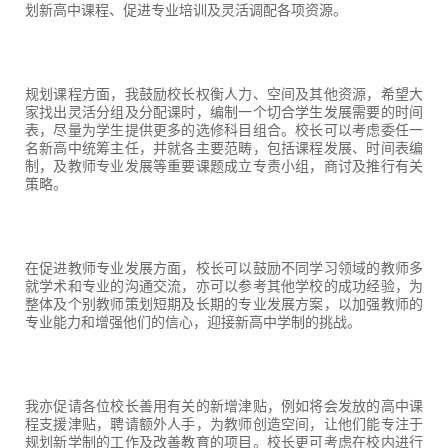
划新高中课程、促进专业培训及灵活调配各项资源。
规划课程方面，我鼓励校长权衡人力、空间及其他资源，希望大
家找出灵活分组及分配课时，编制一个切合学生发展需要的时间
表，尽量为学生提供更多的选修科目组合。校长可以考虑委任一
名新高中统筹主任，并就各主要范畴，包括课程发展、时间表编
制，及教师专业发展等重要课题成立专责小组，商讨及推行有关
策略。
在促进教师专业发展方面，校长可以鼓励不同学习领域的教师多
就学术和专业的沟通交流，亦可以参考其他学校的成功经验，为
整体及个别教师策划短期及长期的专业发展方案，以加强教师的
专业能力和增强他们的信心，迎接新高中学制的挑战。
我亦促请各位校长善用有关的新增津贴，例如将会发放的高中课
程支援津贴，聘请额外人手，为教师创造空间，让他们能专注于
规划新学制的工作及改善教育的项目。校长更可考虑在校内进行