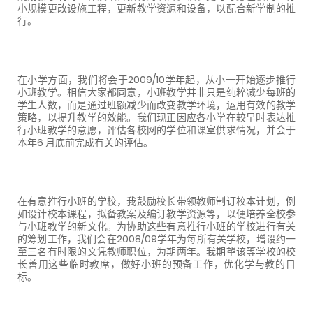
小规模更改设施工程，更新教学资源和设备，以配合新学制的推
行。
在小学方面，我们将会于
2009/10
学年起，从小一开始逐步推行
小班教学。相信大家都同意，小班教学并非只是纯粹减少每班的
学生人数，而是通过班额减少而改变教学环境，运用有效的教学
策略，以提升教学的效能。我们现正因应各小学在较早时表达推
行小班教学的意愿，评估各校网的学位和课室供求情况，并会于
本年
6
月底前完成有关的评估。
在有意推行小班的学校，我鼓励校长带领教师制订校本计划，例
如设计校本课程，拟备教案及编订教学资源等，以便培养全校参
与小班教学的新文化。为协助这些有意推行小班的学校进行有关
的筹划工作，我们会在
2008/09
学年为每所有关学校，增设约一
至三名有时限的文凭教师职位，为期两年。我期望该等学校的校
长善用这些临时教席，做好小班的预备工作，优化学与教的目
标。